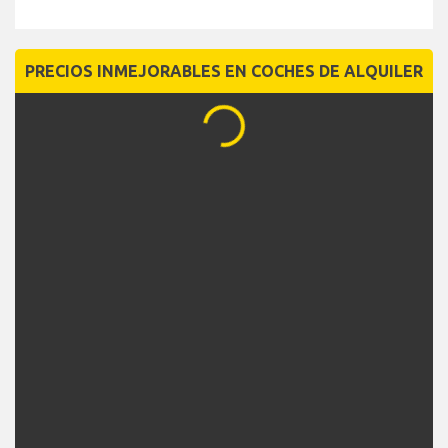
para tu sitio/blog/publicación?
Contáctanos en este
formulario para solicitar estadísticas del
Aeropuerto de Fuerteventura
(Las estadísticas, datos e
infografías están disponibles para una amplia gama de
aeropuertos en todo el mundo; por favor, indícanos tus
requisitos utilizando el formulario)
PRECIOS INMEJORABLES EN COCHES DE ALQUILER
...