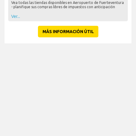
Compras libres de impuestos en Aeropuerto de
Fuerteventura
Vea todas las tiendas disponibles en Aeropuerto de Fuerteventura
- planifique sus compras libres de impuestos con anticipación
Ver...
MÁS INFORMACIÓN ÚTIL