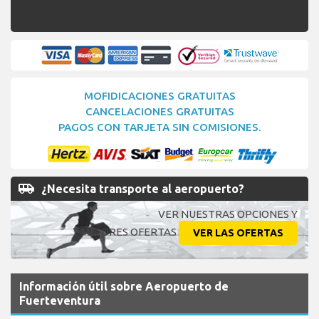
MOFIDICACIONES GRATUITAS
CANCELACIONES GRATUITAS
PAGOS CON TARJETA SIN COMISIONES.
airport_shuttle
¿Necesita transporte al aeropuerto?