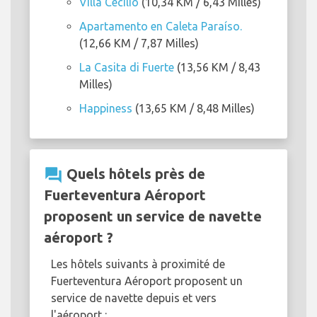
Villa Cecilio
(10,34 KM / 6,43 Milles)
Apartamento en Caleta Paraíso.
(12,66 KM / 7,87 Milles)
La Casita di Fuerte
(13,56 KM / 8,43
Milles)
Happiness
(13,65 KM / 8,48 Milles)
question_answer
Quels hôtels près de
Fuerteventura Aéroport
proposent un service de navette
aéroport ?
Les hôtels suivants à proximité de
Fuerteventura Aéroport proposent un
service de navette depuis et vers
l'aéroport :