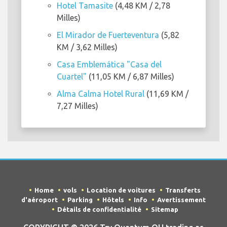
Hotel Tamasite
(4,48 KM / 2,78
Milles)
El Mirador de Fuerteventura
(5,82
KM / 3,62 Milles)
Casa Emblemática "Casa del
Cuartel"
(11,05 KM / 6,87 Milles)
Alma Calma Hotel Rural
(11,69 KM /
7,27 Milles)
Home
vols
Location de voitures
Transferts
d'aéroport
Parking
Hôtels
Info
Avertissement
Détails de confidentialité
Sitemap