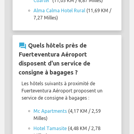
Cuartel"
(11,05 KM / 6,87 Milles)
Alma Calma Hotel Rural
(11,69 KM /
7,27 Milles)
question_answer
Quels hôtels près de
Fuerteventura Aéroport
disposent d'un service de
consigne à bagages ?
Les hôtels suivants à proximité de
Fuerteventura Aéroport proposent un
service de consigne à bagages :
Mc Apartments
(4,17 KM / 2,59
Milles)
Hotel Tamasite
(4,48 KM / 2,78