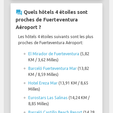
question_answer
Quels hôtels 4 étoiles sont
proches de Fuerteventura
Aéroport ?
Les hôtels 4 étoiles suivants sont les plus
proches de Fuerteventura Aéroport:
El Mirador de Fuerteventura
(5,82
KM / 3,62 Milles)
Barceló Fuerteventura Mar
(13,82
KM / 8,59 Milles)
Hotel Ereza Mar
(13,91 KM / 8,65
Milles)
Eurostars Las Salinas
(14,24 KM /
8,85 Milles)
Barceló Castillo Beach Resort
(14,28