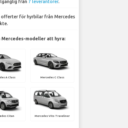
llgänglig från
7 leverantörer
.
 offerter för hyrbilar från Mercedes
kte.
 Mercedes-modeller att hyra:
des A Class
Mercedes C Class
edes Citan
Mercedes Vito Traveliner