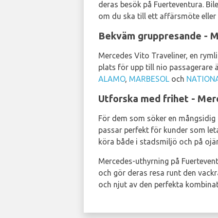
deras besök på Fuerteventura. Bil
om du ska till ett affärsmöte ell
Bekväm gruppresande - 
Mercedes Vito Traveliner, en ryml
plats för upp till nio passagerare
ALAMO
,
MARBESOL
och
NATION
Utforska med frihet - M
För dem som söker en mångsidig oc
passar perfekt för kunder som leta
köra både i stadsmiljö och på ojä
Mercedes-uthyrning på Fuerteventu
och gör deras resa runt den vackra
och njut av den perfekta kombinat