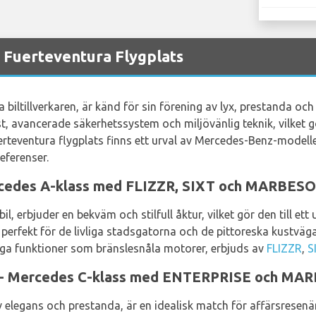
 Fuerteventura Flygplats
biltillverkaren, är känd för sin förening av lyx, prestanda oc
, avancerade säkerhetssystem och miljövänlig teknik, vilket gör
uerteventura flygplats finns ett urval av Mercedes-Benz-modelle
eferenser.
rcedes A-klass med FLIZZR, SIXT och MARBES
l, erbjuder en bekväm och stilfull åktur, vilket gör den till et
r perfekt för de livliga stadsgatorna och de pittoreska kustvä
liga funktioner som bränslesnåla motorer, erbjuds av
FLIZZR
,
S
a - Mercedes C-klass med ENTERPRISE och MA
elegans och prestanda, är en idealisk match för affärsresenäre