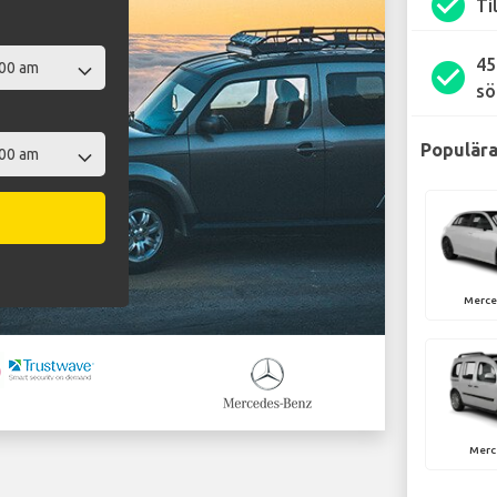
check_circle
Ti
45
check_circle
sö
Populära
Merce
Merc