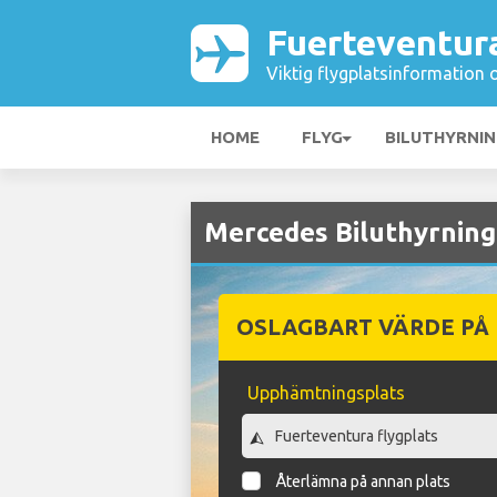
Fuerteventur
Viktig flygplatsinformation 
HOME
FLYG
BILUTHYRNI
Mercedes Biluthyrning
OSLAGBART VÄRDE PÅ
Upphämtningsplats
Återlämna på annan plats