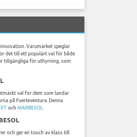
h innovation. Varumärket speglar
 det till ett populärt val för både
r tillgängliga för uthyrning, som
OL
t utmärkt val för dem som landar
garna på Fuerteventura. Denna
IXT
och
MARBESOL
.
RBESOL
r och ger en touch av klass till