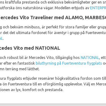
ens kraftfulla prestanda och exklusiva bekvämligheter ger en s
er utforska öns natursköna vägar. Modellen erbjuds av
ENTERPR
Mercedes Vito Traveliner med ALAMO, MARBE
ig och bekväm minibuss, är perfekt för stora familjer eller gr
 är det det ultimata fordonet för äventyr i grupp på Fuerteventu
AL
.
ercedes Vito med NATIONAL
h robust bil är Mercedes Vito, tillgänglig hos
NATIONAL
, et
r efter en fantastisk
biluthyrning på Fuerteventura flygplats
oc
mn terräng med lätthet.
ra flygplats erbjuder resenärer högkvalitativa fordon som ti
 ön Fuerteventura till en oförglömlig upplevelse. Välj en Merc
ionen av lyx, komfort och prestanda.