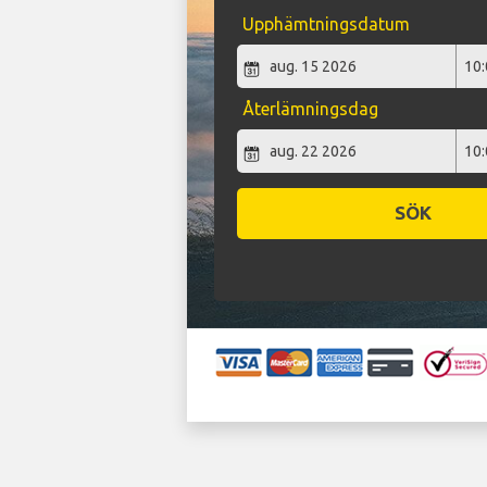
Upphämtningsdatum
Återlämningsdag
SÖK