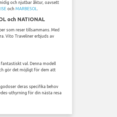
midig och njutbar åktur, oavsett
ISE
och
MARBESOL
.
SOL och NATIONAL
upper som reser tillsammans. Med
ra. Vito Traveliner erbjuds av
t fantastiskt val. Denna modell
h gör det möjligt för dem att
llgodoser deras specifika behov
edes-uthyrning för din nästa resa