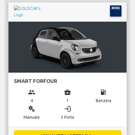
MINI
SMART FORFOUR
group
business_center
local_gas_station
4
1
Benzina
miscellaneous_services
login
Manuale
3 Porta