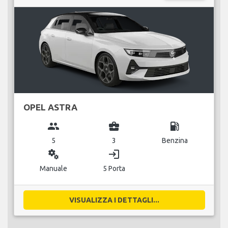
OPEL ASTRA
group
business_center
local_gas_station
5
3
Benzina
miscellaneous_services
login
Manuale
5 Porta
VISUALIZZA I DETTAGLI...