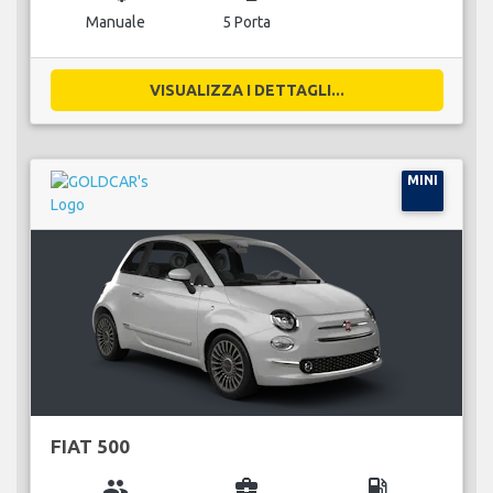
Manuale
5 Porta
VISUALIZZA I DETTAGLI...
MINI
FIAT 500
group
business_center
local_gas_station