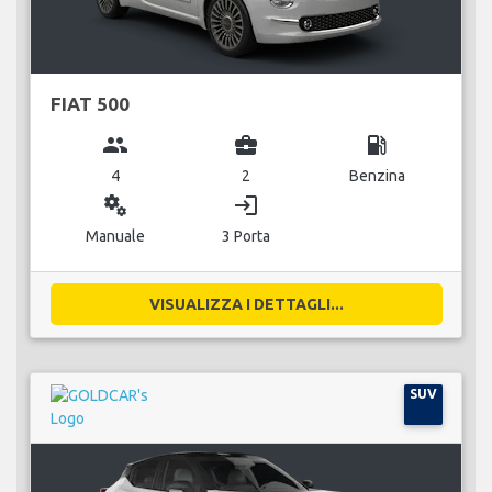
FIAT 500
group
business_center
local_gas_station
4
2
Benzina
miscellaneous_services
login
Manuale
3 Porta
VISUALIZZA I DETTAGLI...
SUV