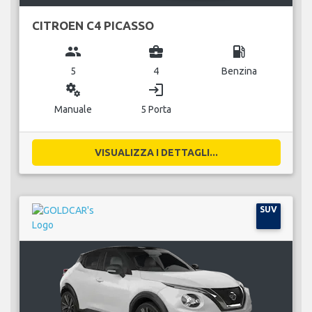
CITROEN C4 PICASSO
group
business_center
local_gas_station
5
4
Benzina
miscellaneous_services
login
Manuale
5 Porta
VISUALIZZA I DETTAGLI...
SUV