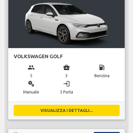
VOLKSWAGEN GOLF
group
business_center
local_gas_station
5
3
Benzina
miscellaneous_services
login
Manuale
5 Porta
VISUALIZZA I DETTAGLI...