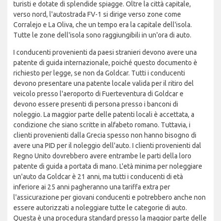
turisti e dotate di splendide spiagge. Oltre la città capitale,
verso nord, l'autostrada FV-1 si dirige verso zone come
Corralejo e La Oliva, che un tempo era la capitale dell'isola.
Tutte le zone dell'isola sono raggiungibili in un'ora di auto.
I conducenti provenienti da paesi stranieri devono avere una
patente di guida internazionale, poiché questo documento è
richiesto per legge, se non da Goldcar. Tutti i conducenti
devono presentare una patente locale valida per il ritiro del
veicolo presso l'aeroporto di Fuerteventura di Goldcar e
devono essere presenti di persona presso i banconi di
noleggio. La maggior parte delle patenti locali è accettata, a
condizione che siano scritte in alfabeto romano. Tuttavia, i
clienti provenienti dalla Grecia spesso non hanno bisogno di
avere una PID per il noleggio dell'auto. I clienti provenienti dal
Regno Unito dovrebbero avere entrambe le parti della loro
patente di guida a portata di mano. L'età minima per noleggiare
un'auto da Goldcar è 21 anni, ma tutti i conducenti di età
inferiore ai 25 anni pagheranno una tariffa extra per
l'assicurazione per giovani conducenti e potrebbero anche non
essere autorizzati a noleggiare tutte le categorie di auto.
Questa è una procedura standard presso la maggior parte delle