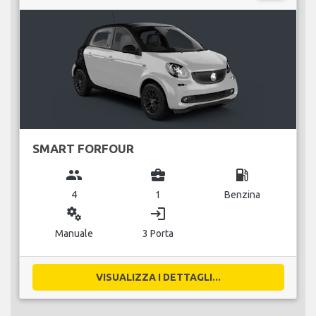
SMART FORFOUR
group
business_center
local_gas_station
4
1
Benzina
miscellaneous_services
login
Manuale
3 Porta
VISUALIZZA I DETTAGLI...