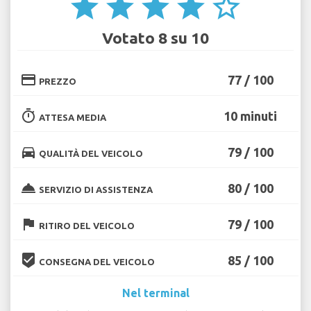
star
star
star
star
star_border
Votato 8 su 10
credit_card
77 / 100
PREZZO
timer
10 minuti
ATTESA MEDIA
directions_car
79 / 100
QUALITÀ DEL VEICOLO
room_service
80 / 100
SERVIZIO DI ASSISTENZA
flag
79 / 100
RITIRO DEL VEICOLO
beenhere
85 / 100
CONSEGNA DEL VEICOLO
Nel terminal