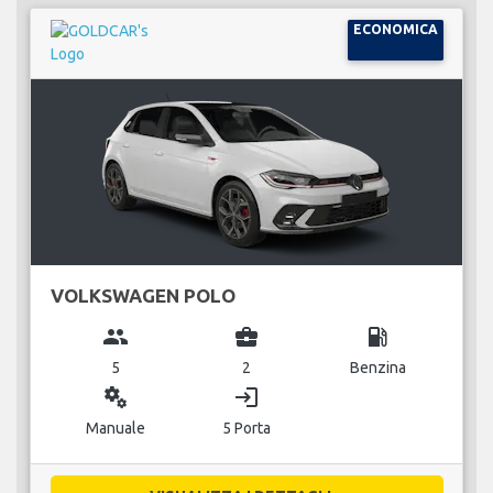
ECONOMICA
VOLKSWAGEN POLO
group
business_center
local_gas_station
5
2
Benzina
miscellaneous_services
login
Manuale
5 Porta