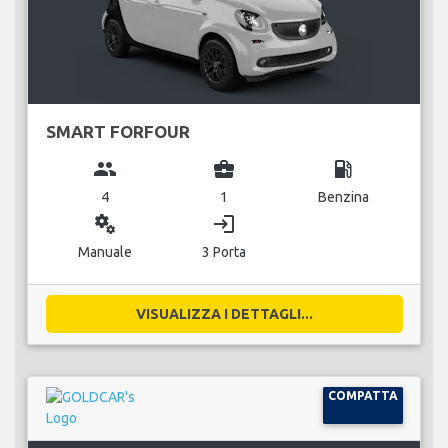
SMART FORFOUR
group
business_center
local_gas_station
4
1
Benzina
miscellaneous_services
login
Manuale
3 Porta
VISUALIZZA I DETTAGLI...
COMPATTA