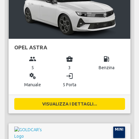
OPEL ASTRA
group
business_center
local_gas_station
5
3
Benzina
miscellaneous_services
login
Manuale
5 Porta
VISUALIZZA I DETTAGLI...
MINI