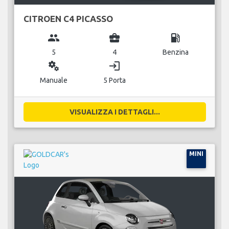
CITROEN C4 PICASSO
group
business_center
local_gas_station
5
4
Benzina
miscellaneous_services
login
Manuale
5 Porta
VISUALIZZA I DETTAGLI...
MINI