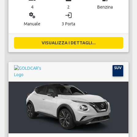
4
2
Benzina
miscellaneous_services
login
Manuale
3 Porta
VISUALIZZA I DETTAGLI...
SUV