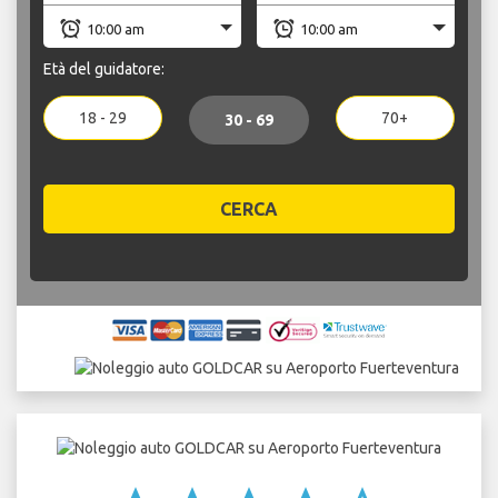
Età del guidatore:
18 - 29
70+
30 - 69
CERCA