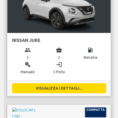
NISSAN JUKE
group
business_center
local_gas_station
5
3
Benzina
miscellaneous_services
login
Manuale
5 Porta
VISUALIZZA I DETTAGLI...
COMPATTA