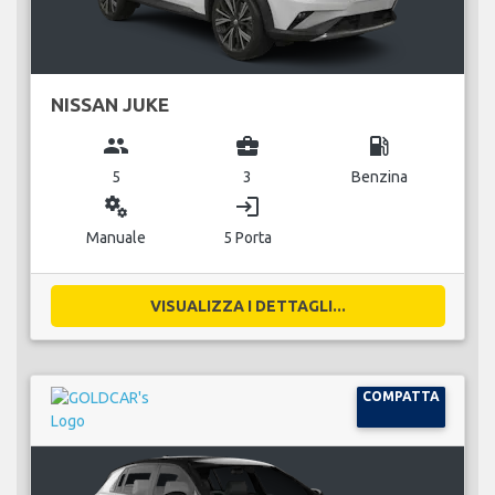
NISSAN JUKE
group
business_center
local_gas_station
5
3
Benzina
miscellaneous_services
login
Manuale
5 Porta
VISUALIZZA I DETTAGLI...
COMPATTA