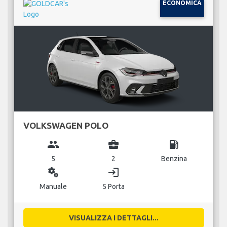
ECONOMICA
VOLKSWAGEN POLO
group
business_center
local_gas_station
5
2
Benzina
miscellaneous_services
login
Manuale
5 Porta
VISUALIZZA I DETTAGLI...