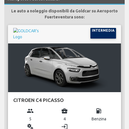
Le auto a noleggio disponibili da Goldcar su Aeroporto
Fuerteventura sono:
INTERMEDIA
CITROEN C4 PICASSO
group
business_center
local_gas_station
5
4
Benzina
miscellaneous_services
login