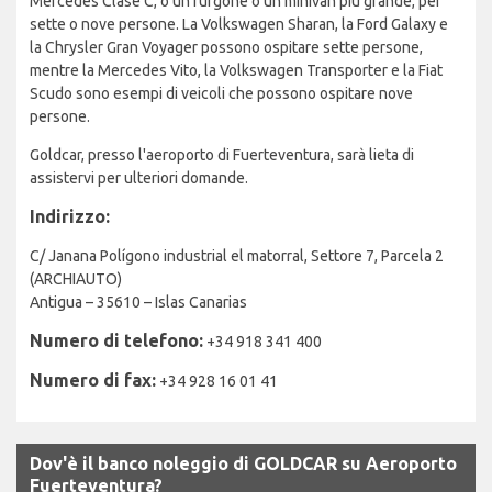
Mercedes Clase C, o un furgone o un minivan più grande, per
sette o nove persone. La Volkswagen Sharan, la Ford Galaxy e
la Chrysler Gran Voyager possono ospitare sette persone,
mentre la Mercedes Vito, la Volkswagen Transporter e la Fiat
Scudo sono esempi di veicoli che possono ospitare nove
persone.
Goldcar, presso l'aeroporto di Fuerteventura, sarà lieta di
assistervi per ulteriori domande.
Indirizzo:
C/ Janana Polígono industrial el matorral, Settore 7, Parcela 2
(ARCHIAUTO)
Antigua – 35610 – Islas Canarias
Numero di telefono:
+34 918 341 400
Numero di fax:
+34 928 16 01 41
Dov'è il banco noleggio di GOLDCAR su Aeroporto
Fuerteventura?