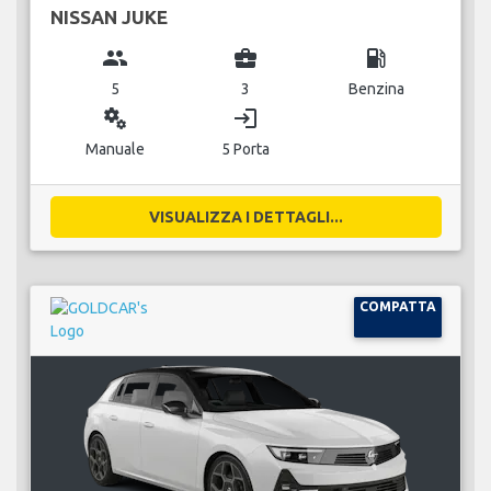
NISSAN JUKE
group
business_center
local_gas_station
5
3
Benzina
miscellaneous_services
login
Manuale
5 Porta
VISUALIZZA I DETTAGLI...
COMPATTA