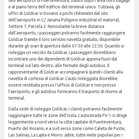
dell'aeroporto di Fuerteventura, subito dopo l'area ritiro bagagli
e al piano terra dell'edificio del terminal unico. Tuttavia, gli
uffici di Goldcar si trovano a pochi chilometri dal sito
dell'aeroporto in C/ Janana Polígono industrial el matorral,
Settore 7, Parcela 2. Nonostante la breve distanza
dall'aeroporto, i passeggeri potranno facilmente raggiungere
Goldcar tramite il loro servizio navetta gratuito, disponibile
durante gli orari di apertura dalle 07:30 alle 22:30. Quando si
noleggia un veicolo da Goldcar, i passeggeri dovrebbero
incontrare uno dei dipendenti di Goldcar appena fuori dal
terminal sul lato destro, alle fermate degli autobus. Il
rappresentante di Goldcar accompagnerà quindi i clienti alla
navetta di cortesia di Goldcar. L'auto noleggiata dovrebbe
essere restituita presso l'ufficio di Goldcar e non presso
l'aeroporto, e gli autobus forniranno il trasporto di ritorno al
terminal.
Dalla sede di noleggio Goldcar, i clienti potranno facilmente
raggiungere tutte le zone dell'isola. L'autostrada FV-1 si dirige
leggermente a nord verso la città capitale di Fuerteventura,
Puerto del Rosario, e a sud verso zone come Caleta de Fuste,
Las Salinas, La Lajita e Morro Jable, tutte mete popolari per i