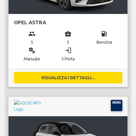
OPEL ASTRA
group
business_center
local_gas_station
5
3
Benzina
miscellaneous_services
login
Manuale
5 Porta
VISUALIZZA I DETTAGLI...
MINI