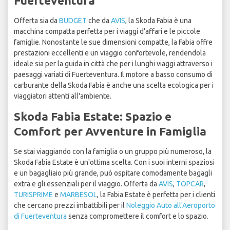
Fuerteventura
Offerta sia da
BUDGET
che da
AVIS
, la Skoda Fabia è una
macchina compatta perfetta per i viaggi d'affari e le piccole
famiglie. Nonostante le sue dimensioni compatte, la Fabia offre
prestazioni eccellenti e un viaggio confortevole, rendendola
ideale sia per la guida in città che per i lunghi viaggi attraverso i
paesaggi variati di Fuerteventura. Il motore a basso consumo di
carburante della Skoda Fabia è anche una scelta ecologica per i
viaggiatori attenti all'ambiente.
Skoda Fabia Estate: Spazio e
Comfort per Avventure in Famiglia
Se stai viaggiando con la famiglia o un gruppo più numeroso, la
Skoda Fabia Estate è un'ottima scelta. Con i suoi interni spaziosi
e un bagagliaio più grande, può ospitare comodamente bagagli
extra e gli essenziali per il viaggio. Offerta da
AVIS
,
TOPCAR
,
TURISPRIME
e
MARBESOL
, la Fabia Estate è perfetta per i clienti
che cercano prezzi imbattibili per il
Noleggio Auto all'Aeroporto
di Fuerteventura
senza compromettere il comfort e lo spazio.