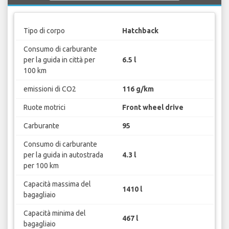
Tipo di corpo
Hatchback
Consumo di carburante
per la guida in città per
6.5 l
100 km
emissioni di CO2
116 g/km
Ruote motrici
Front wheel drive
Carburante
95
Consumo di carburante
per la guida in autostrada
4.3 l
per 100 km
Capacità massima del
1410 l
bagagliaio
Capacità minima del
467 l
bagagliaio