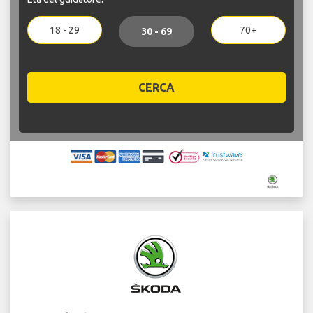
18 - 29
70+
30 - 69
CERCA