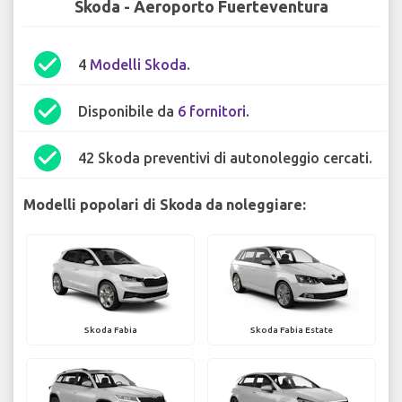
Skoda - Aeroporto Fuerteventura
check_circle
4
Modelli Skoda
.
check_circle
Disponibile da
6 fornitori
.
check_circle
42 Skoda preventivi di autonoleggio cercati.
Modelli popolari di Skoda da noleggiare:
Skoda Fabia
Skoda Fabia Estate