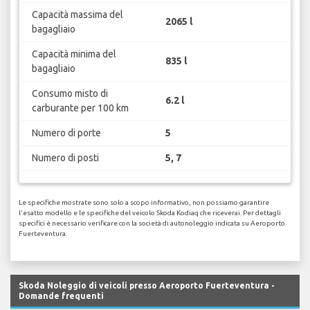
Capacità massima del
2065 l
bagagliaio
Capacità minima del
835 l
bagagliaio
Consumo misto di
6.2 l
carburante per 100 km
Numero di porte
5
Numero di posti
5, 7
Le specifiche mostrate sono solo a scopo informativo, non possiamo garantire
l'esatto modello e le specifiche del veicolo Skoda Kodiaq che riceverai. Per dettagli
specifici è necessario verificare con la società di autonoleggio indicata su Aeroporto
Fuerteventura.
Skoda Noleggio di veicoli presso Aeroporto Fuerteventura -
Domande frequenti