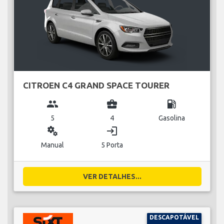
CITROEN C4 GRAND SPACE TOURER
group
business_center
local_gas_station
5
4
Gasolina
miscellaneous_services
login
Manual
5 Porta
VER DETALHES...
DESCAPOTÁVEL