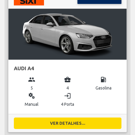
AUDI A4
group
business_center
local_gas_station
5
4
Gasolina
miscellaneous_services
login
Manual
4 Porta
VER DETALHES...