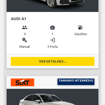
AUDI A1
group
business_center
local_gas_station
4
1
Gasolina
miscellaneous_services
login
Manual
3 Porta
VER DETALHES...
TAMANHO INTERMÉDIO