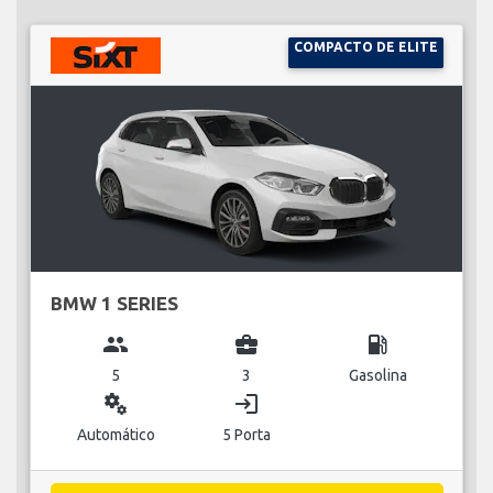
COMPACTO DE ELITE
BMW 1 SERIES
group
business_center
local_gas_station
5
3
Gasolina
miscellaneous_services
login
Automático
5 Porta