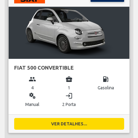
FIAT 500 CONVERTIBLE
group
business_center
local_gas_station
4
1
Gasolina
miscellaneous_services
login
Manual
2 Porta
VER DETALHES...