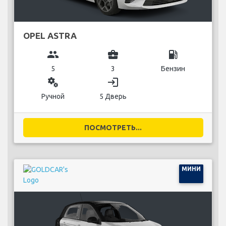
OPEL ASTRA
group
business_center
local_gas_station
5
3
Бензин
miscellaneous_services
login
Ручной
5 Дверь
ПОСМОТРЕТЬ...
МИНИ