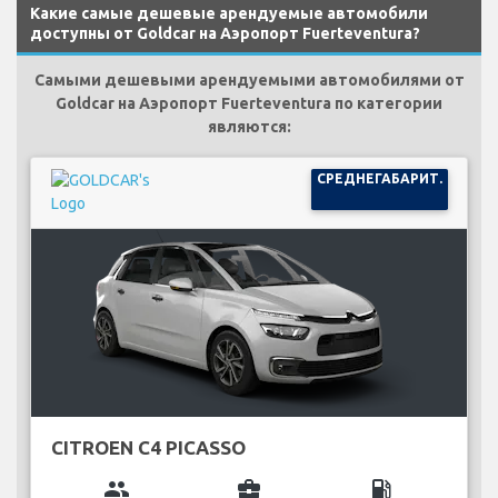
Какие самые дешевые арендуемые автомобили
доступны от Goldcar на Аэропорт Fuerteventura?
Самыми дешевыми арендуемыми автомобилями от
Goldcar на Аэропорт Fuerteventura по категории
являются:
СРЕДНЕГАБАРИТ.
CITROEN C4 PICASSO
group
business_center
local_gas_station