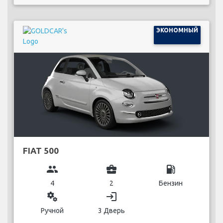
ЭКОНОМНЫЙ
FIAT 500
group
business_center
local_gas_station
4
2
Бензин
miscellaneous_services
login
Ручной
3 Дверь