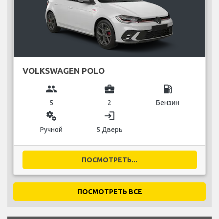
VOLKSWAGEN POLO
group
business_center
local_gas_station
5
2
Бензин
miscellaneous_services
login
Ручной
5 Дверь
ПОСМОТРЕТЬ...
ПОСМОТРЕТЬ ВСЕ