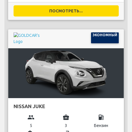
ПОСМОТРЕТЬ...
ЭКОНОМНЫЙ
NISSAN JUKE
group
business_center
local_gas_station
5
3
Бензин