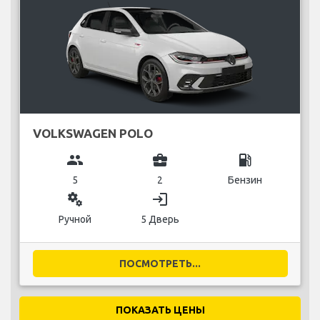
VOLKSWAGEN POLO
group
business_center
local_gas_station
5
2
Бензин
miscellaneous_services
login
Ручной
5 Дверь
ПОСМОТРЕТЬ...
ПОКАЗАТЬ ЦЕНЫ