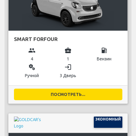
SMART FORFOUR
group
business_center
local_gas_station
4
1
Бензин
miscellaneous_services
login
Ручной
3 Дверь
ПОСМОТРЕТЬ...
ЭКОНОМНЫЙ