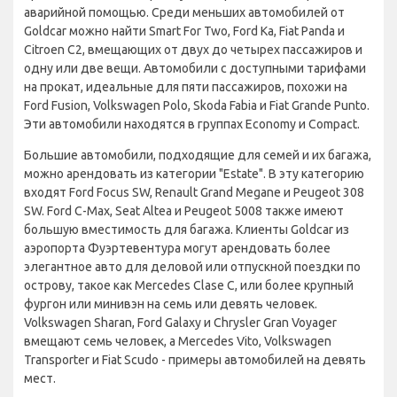
аварийной помощью. Среди меньших автомобилей от
Goldcar можно найти Smart For Two, Ford Ka, Fiat Panda и
Citroen C2, вмещающих от двух до четырех пассажиров и
одну или две вещи. Автомобили с доступными тарифами
на прокат, идеальные для пяти пассажиров, похожи на
Ford Fusion, Volkswagen Polo, Skoda Fabia и Fiat Grande Punto.
Эти автомобили находятся в группах Economy и Compact.
Большие автомобили, подходящие для семей и их багажа,
можно арендовать из категории "Estate". В эту категорию
входят Ford Focus SW, Renault Grand Megane и Peugeot 308
SW. Ford C-Max, Seat Altea и Peugeot 5008 также имеют
большую вместимость для багажа. Клиенты Goldcar из
аэропорта Фуэртевентура могут арендовать более
элегантное авто для деловой или отпускной поездки по
острову, такое как Mercedes Clase C, или более крупный
фургон или минивэн на семь или девять человек.
Volkswagen Sharan, Ford Galaxy и Chrysler Gran Voyager
вмещают семь человек, а Mercedes Vito, Volkswagen
Transporter и Fiat Scudo - примеры автомобилей на девять
мест.