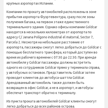
крупных аэропортах Испании.
Компании по прокату автомобилей расположены в зоне
прибытия аэропорта Фуэртевентура, сразу после зоны
получения багажа, на первом этаже единственного
терминального здания. Однако офисы компании Goldcar
находятся в нескольких километрах от аэропорта по
адресу C/ Janana Polígono industrial el matorral, Sector 7,
Parcela 2. Несмотря на небольшое расстояние от
аэропорта, пассажиры смогут легко добраться до Goldcar с
помощью бесплатного трансфера, который доступен во
время их рабочего времени с 07:30 до 22:30. При аренде
автомобиля у Goldcar пассажиры должны встретить
одного из сотрудников Goldcar прямо у терминала справа,
у автобусных остановок. Представитель Goldcar затем
проводит клиентов до автобуса-шаттла Goldcar.
Арендованный автомобиль также должен быть
возвращен в офис Goldcar, а не в аэропорт, и автобусы
обеспечат транспорт обратно к терминалу.
Из пункта проката автомобилей Goldcar клиенты смогут
легко добраться до всех районов острова.