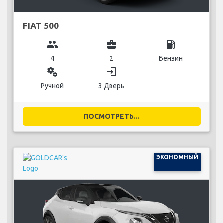
FIAT 500
group
business_center
local_gas_station
4
2
Бензин
miscellaneous_services
login
Ручной
3 Дверь
ПОСМОТРЕТЬ...
ЭКОНОМНЫЙ