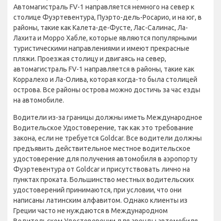
Автомагистраль FV-1 направляется немного на север к
столице Фуэртевентура, Пуэрто-дель-Росарио, и на юг, в
районы, такие как Калета-де-Фусте, Лас-Салинас, Ла-
Лахита и Морро Хабле, которые являются популярными
туристическими направлениями и имеют прекрасные
пляжи. Проезжая столицу и двигаясь на север,
автомагистраль FV-1 направляется в районы, такие как
Корралехо и Ла-Олива, которая когда-то была столицей
острова. Все районы острова можно достичь за час езды
на автомобиле.
Водители из-за границы должны иметь Международное
Водительское Удостоверение, так как это требование
закона, если не требуется Goldcar. Все водители должны
предъявить действительное местное водительское
удостоверение для получения автомобиля в аэропорту
Фуэртевентура от Goldcar и присутствовать лично на
пунктах проката. Большинство местных водительских
удостоверений принимаются, при условии, что они
написаны латинским алфавитом. Однако клиенты из
Греции часто не нуждаются в Международном