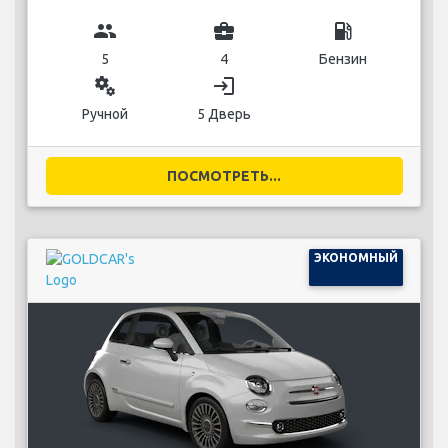
group
business_center
local_gas_station
5
4
Бензин
miscellaneous_services
login
Ручной
5 Дверь
ПОСМОТРЕТЬ...
ЭКОНОМНЫЙ