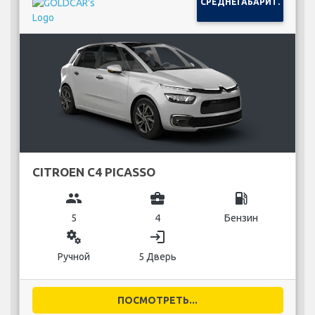
СРЕДНЕГАБАРИТ.
CITROEN C4 PICASSO
group
business_center
local_gas_station
5
4
Бензин
miscellaneous_services
login
Ручной
5 Дверь
ПОСМОТРЕТЬ...