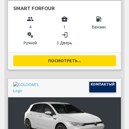
SMART FORFOUR
group
business_center
local_gas_station
4
1
Бензин
miscellaneous_services
login
Ручной
3 Дверь
ПОСМОТРЕТЬ...
КОМПАКТЫЙ