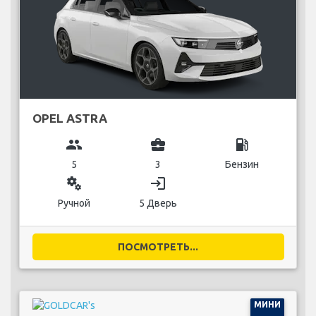
OPEL ASTRA
group
business_center
local_gas_station
5
3
Бензин
miscellaneous_services
login
Ручной
5 Дверь
ПОСМОТРЕТЬ...
МИНИ