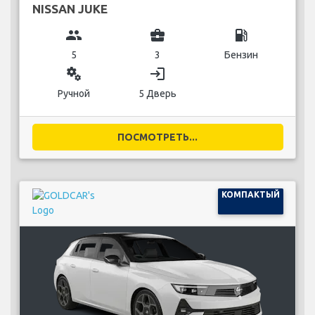
NISSAN JUKE
group
business_center
local_gas_station
5
3
Бензин
miscellaneous_services
login
Ручной
5 Дверь
ПОСМОТРЕТЬ...
КОМПАКТЫЙ