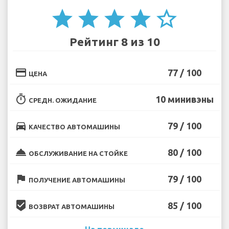
star
star
star
star
star_border
Рейтинг 8 из 10
credit_card
77 / 100
ЦЕНА
timer
10 минивэны
СРЕДН. ОЖИДАНИЕ
directions_car
79 / 100
КАЧЕСТВО АВТОМАШИНЫ
room_service
80 / 100
ОБСЛУЖИВАНИЕ НА СТОЙКЕ
flag
79 / 100
ПОЛУЧЕНИЕ АВТОМАШИНЫ
beenhere
85 / 100
ВОЗВРАТ АВТОМАШИНЫ