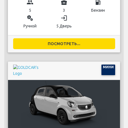
group
business_center
local_gas_station
5
3
Бензин
miscellaneous_services
login
Ручной
5 Дверь
ПОСМОТРЕТЬ...
МИНИ