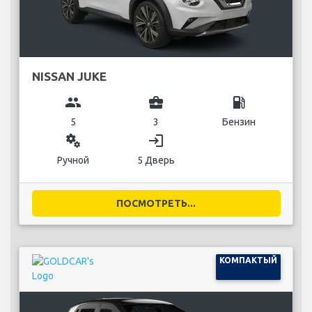
NISSAN JUKE
group
business_center
local_gas_station
5
3
Бензин
miscellaneous_services
login
Ручной
5 Дверь
ПОСМОТРЕТЬ...
КОМПАКТЫЙ