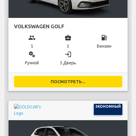
VOLKSWAGEN GOLF
group
business_center
local_gas_station
5
3
Бензин
miscellaneous_services
login
Ручной
5 Дверь
ПОСМОТРЕТЬ...
ЭКОНОМНЫЙ