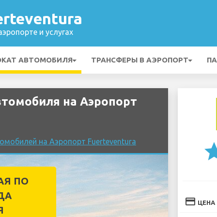
rteventura
эропорте и услугах
ОКАТ АВТОМОБИЛЯ
ТРАНСФЕРЫ В АЭРОПОРТ
ПА
томобиля на Аэропорт
омобилей на Аэропорт Fuerteventura
st
АЯ ПО
ДА
credit_card
ЦЕНА
Я