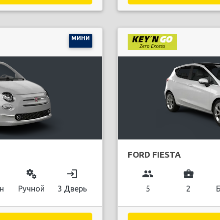
МИНИ
FORD FIESTA
miscellaneous_services
login
group
business_center
н
Ручной
3 Дверь
5
2