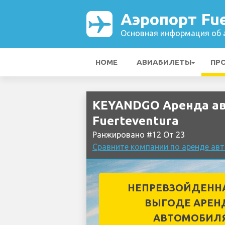
Аэропорт Fue
Основная информация об а
HOME
АВИАБИЛЕТЫ
ПР
KEYANDGO Аренда ав
Fuerteventura
Ранжировано #12 От 23
Сравните компании по аренде авт
НЕПРЕВЗОЙДЕНН
ВЫГОДЕ АРЕН
АВТОМОБИЛ