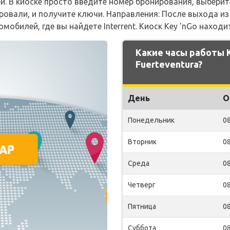
й. В киоске просто введите номер бронирования, выбери
ровали, и получите ключи. Направления: После выхода и
мобилей, где вы найдете Interrent. Киоск Key 'nGo наход
Какие часы работы
Fuerteventura?
День
О
Понедельник
08
Вторник
08
Среда
08
Четверг
08
Пятница
08
Суббота
08