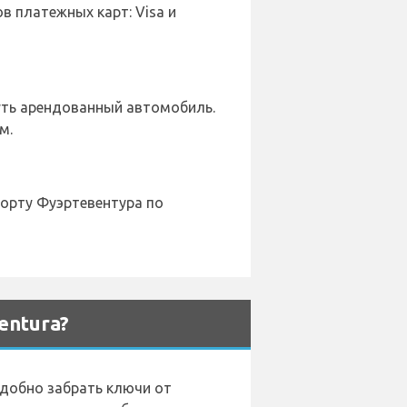
 платежных карт: Visa и
уть арендованный автомобиль.
м.
порту Фуэртевентура по
entura?
удобно забрать ключи от