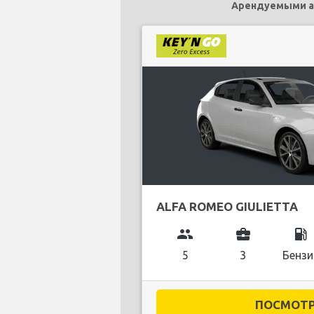
Арендуемыми ав
ALFA ROMEO GIULIETTA
group
business_center
local_gas_station
5
3
Бензи
ПОСМОТРЕ