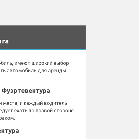
ura
биль, имеют широкий выбор
ать автомобиль для аренды.
у Фуэртевентура
 места, и каждый водитель
едует ехать по правой стороне
баком.
ентура