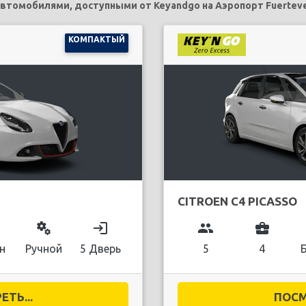
томобилями, доступными от Keyandgo на Аэропорт Fuerteve
КОМПАКТЫЙ
CITROEN C4 PICASSO
miscellaneous_services
login
group
business_center
н
Ручной
5 Дверь
5
4
ТЬ...
ПОСМ