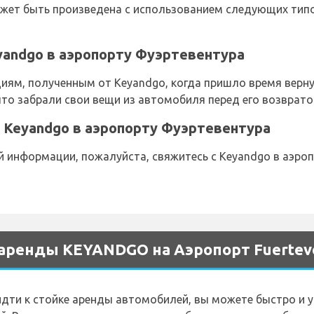
ет быть произведена с использованием следующих типов
yandgo в аэропорту Фуэртевентура
циям, полученным от Keyandgo, когда пришло время верн
что забрали свои вещи из автомобиля перед его возврато
 Keyandgo в аэропорту Фуэртевентура
 информации, пожалуйста, свяжитесь с Keyandgo в аэро
аренды KEYANDGO на Аэропорт Fuertev
идти к стойке аренды автомобилей, вы можете быстро и 