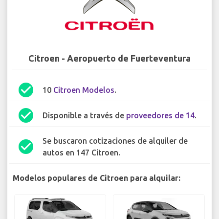
Citroen - Aeropuerto de Fuerteventura
check_circle
10
Citroen Modelos
.
check_circle
Disponible a través de
proveedores de 14
.
Se buscaron cotizaciones de alquiler de
check_circle
autos en 147 Citroen.
Modelos populares de Citroen para alquilar: