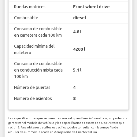
Ruedas motrices
Front wheel drive
Combustible
diesel
Consumo de combustible
4.8 l
en carretera cada 100 km
Capacidad mínima del
4200 l
maletero
Consumo de combustible
en conducción mixta cada
5.1 l
100 km
Número de puertas
4
Numero de asientos
8
Las especificaciones que se muestran son solo para fines informativos, no podemos
garantizar el modelo de vehículo y las especificaciones exactas de Opel Vivaro que
recibirá. Para obtener detalles específicos, debe consultar con la compañía de
alquiler de automóviles dada en Aeropuerto de Fuerteventura.