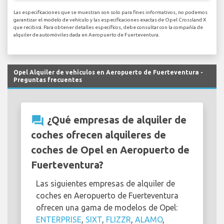
Las especificaciones que se muestran son solo para fines informativos, no podemos
garantizar el modelo de vehículo y las especificaciones exactas de Opel Crossland X
que recibirá. Para obtener detalles específicos, debe consultar con la compañía de
alquiler de automóviles dada en Aeropuerto de Fuerteventura.
Opel Alquiler de vehículos en Aeropuerto de Fuerteventura -
Preguntas frecuentes
question_answer
¿Qué empresas de alquiler de
coches ofrecen alquileres de
coches de Opel en Aeropuerto de
Fuerteventura?
Las siguientes empresas de alquiler de
coches en Aeropuerto de Fuerteventura
ofrecen una gama de modelos de Opel:
ENTERPRISE
,
SIXT
,
FLIZZR
,
ALAMO
,