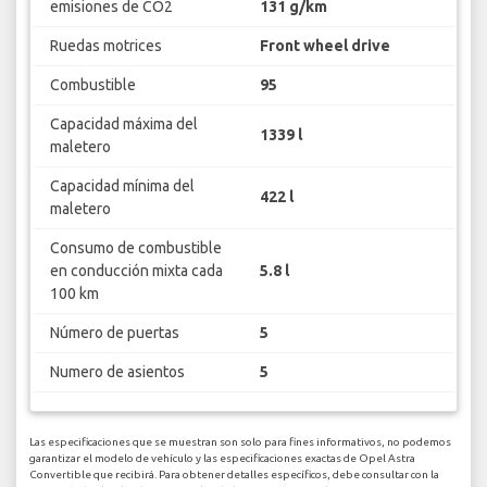
emisiones de CO2
131 g/km
Ruedas motrices
Front wheel drive
Combustible
95
Capacidad máxima del
1339 l
maletero
Capacidad mínima del
422 l
maletero
Consumo de combustible
en conducción mixta cada
5.8 l
100 km
Número de puertas
5
Numero de asientos
5
Las especificaciones que se muestran son solo para fines informativos, no podemos
garantizar el modelo de vehículo y las especificaciones exactas de Opel Astra
Convertible que recibirá. Para obtener detalles específicos, debe consultar con la