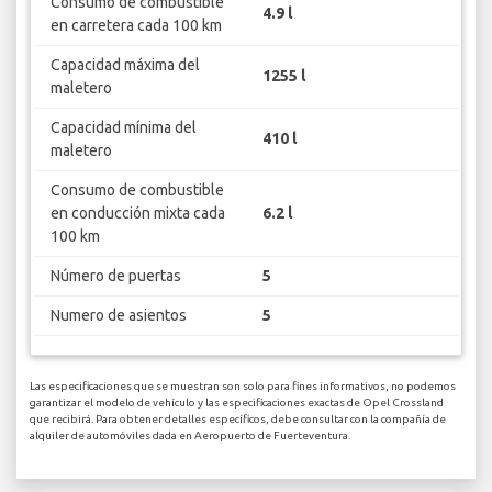
Consumo de combustible
4.9 l
en carretera cada 100 km
Capacidad máxima del
1255 l
maletero
Capacidad mínima del
410 l
maletero
Consumo de combustible
en conducción mixta cada
6.2 l
100 km
Número de puertas
5
Numero de asientos
5
Las especificaciones que se muestran son solo para fines informativos, no podemos
garantizar el modelo de vehículo y las especificaciones exactas de Opel Crossland
que recibirá. Para obtener detalles específicos, debe consultar con la compañía de
alquiler de automóviles dada en Aeropuerto de Fuerteventura.