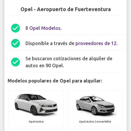
Opel - Aeropuerto de Fuerteventura
check_circle
8
Opel Modelos
.
check_circle
Disponible a través de
proveedores de 12
.
Se buscaron cotizaciones de alquiler de
check_circle
autos en 90 Opel.
Modelos populares de Opel para alquilar:
Opel Astra
Opel Astra Convertible