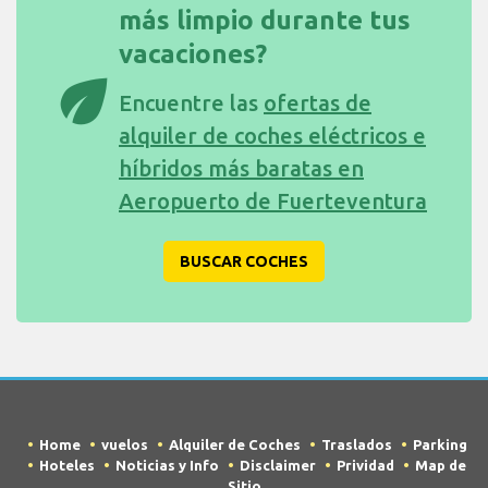
más limpio durante tus
vacaciones?
eco
Encuentre las
ofertas de
alquiler de coches eléctricos e
híbridos más baratas en
Aeropuerto de Fuerteventura
BUSCAR COCHES
Home
vuelos
Alquiler de Coches
Traslados
Parking
Hoteles
Noticias y Info
Disclaimer
Prividad
Map de
Sitio