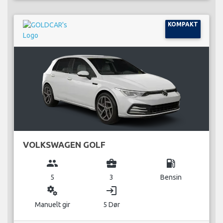
KOMPAKT
VOLKSWAGEN GOLF
group
business_center
local_gas_station
5
3
Bensin
miscellaneous_services
login
Manuelt gir
5 Dør