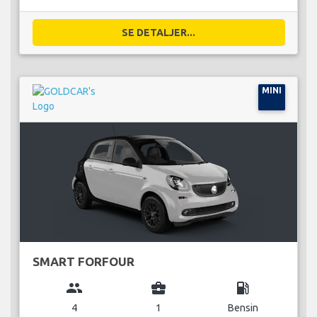
SE DETALJER...
MINI
SMART FORFOUR
group
business_center
local_gas_station
4
1
Bensin