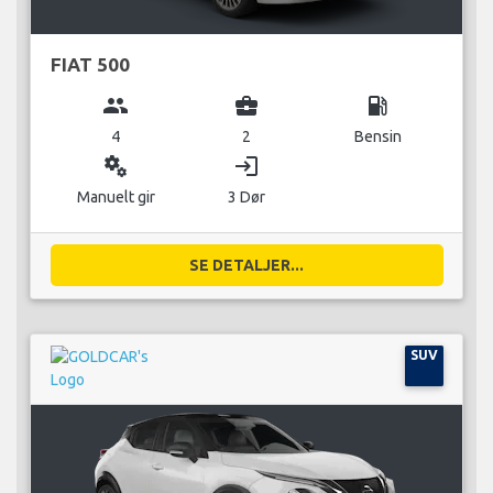
FIAT 500
group
business_center
local_gas_station
4
2
Bensin
miscellaneous_services
login
Manuelt gir
3 Dør
SE DETALJER...
SUV