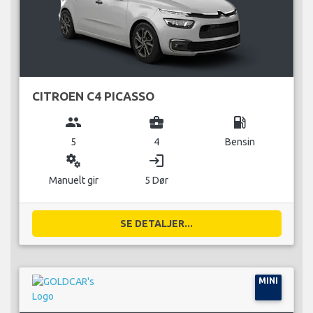
CITROEN C4 PICASSO
group
business_center
local_gas_station
5
4
Bensin
miscellaneous_services
login
Manuelt gir
5 Dør
SE DETALJER...
MINI