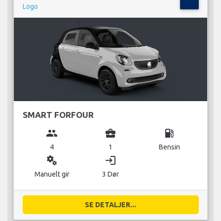
SMART FORFOUR
group
business_center
local_gas_station
4
1
Bensin
miscellaneous_services
login
Manuelt gir
3 Dør
SE DETALJER...