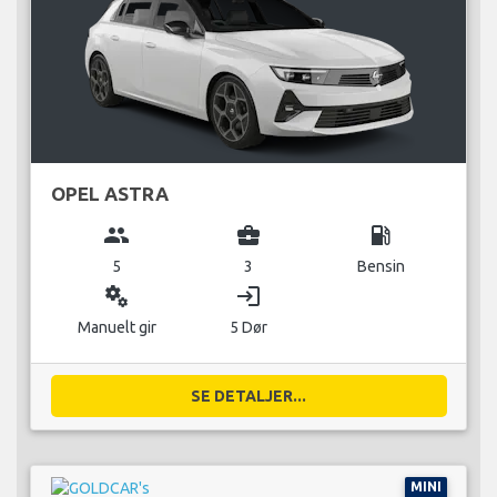
OPEL ASTRA
group
business_center
local_gas_station
5
3
Bensin
miscellaneous_services
login
Manuelt gir
5 Dør
SE DETALJER...
MINI