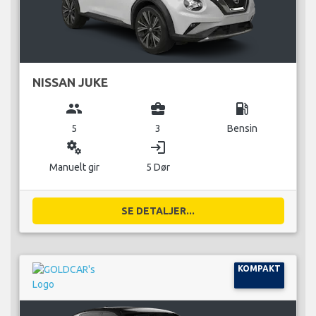
NISSAN JUKE
group
business_center
local_gas_station
5
3
Bensin
miscellaneous_services
login
Manuelt gir
5 Dør
SE DETALJER...
KOMPAKT