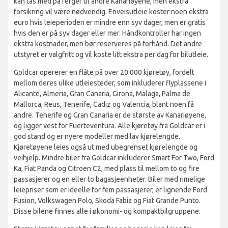
kan tas med på ferger til andre Kanariøyene, men ekstra
forsikring vil være nødvendig. Enveisutleie koster noen ekstra
euro hvis leieperioden er mindre enn syv dager, men er gratis
hvis den er på syv dager eller mer. Håndkontroller har ingen
ekstra kostnader, men bør reserveres på forhånd. Det andre
utstyret er valgfritt og vil koste litt ekstra per dag for bilutleie.
Goldcar opererer en flåte på over 20 000 kjøretøy, fordelt
mellom deres ulike utleiesteder, som inkluderer flyplassene i
Alicante, Almeria, Gran Canaria, Girona, Malaga, Palma de
Mallorca, Reus, Tenerife, Cadiz og Valencia, blant noen få
andre. Tenerife og Gran Canaria er de største av Kanariøyene,
og ligger vest for Fuerteventura. Alle kjøretøy fra Goldcar er i
god stand og er nyere modeller med lav kjørelengde.
Kjøretøyene leies også ut med ubegrenset kjørelengde og
veihjelp. Mindre biler fra Goldcar inkluderer Smart For Two, Ford
Ka, Fiat Panda og Citroen C2, med plass til mellom to og fire
passasjerer og en eller to bagasjeenheter. Biler med rimelige
leiepriser som er ideelle for fem passasjerer, er lignende Ford
Fusion, Volkswagen Polo, Skoda Fabia og Fiat Grande Punto.
Disse bilene finnes alle i økonomi- og kompaktbilgruppene.