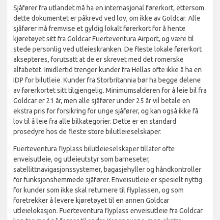
Sjåfører fra utlandet må ha en internasjonal førerkort, ettersom
dette dokumentet er påkrevd ved lov, om ikke av Goldcar. Alle
sjåfører må fremvise et gyldig lokalt førerkort for å hente
kjøretøyet sitt fra Goldcar Fuerteventura Airport, og være til
stede personlig ved utleieskranken. De fleste lokale førerkort
aksepteres, forutsatt at de er skrevet med det romerske
alfabetet. Imidlertid trenger kunder fra Hellas ofte ikke å ha en
IDP for bilutleie. Kunder fra Storbritannia bør ha begge delene
av førerkortet sitt tilgjengelig. Minimumsalderen for å leie bil fra
Goldcar er 21 år, men alle sjåfører under 25 år vil betale en
ekstra pris for forsikring for unge sjåfører, og kan også ikke få
lov til å leie fra alle bilkategorier. Dette er en standard
prosedyre hos de fleste store bilutleieselskaper.
Fuerteventura flyplass bilutleieselskaper tillater ofte
enveisutleie, og utleieutstyr som barneseter,
satellittnavigasjonssystemer, bagasjehyller og håndkontroller
for funksjonshemmede sjåfører. Enveisutleie er spesielt nyttig
for kunder som ikke skal returnere til flyplassen, og som
foretrekker å levere kjøretøyet til en annen Goldcar
utleielokasjon. Fuerteventura flyplass enveisutleie fra Goldcar