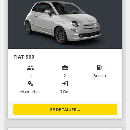
FIAT 500
group
business_center
local_gas_station
4
2
Bensin
miscellaneous_services
login
Manuelt gir
3 Dør
SE DETALJER...