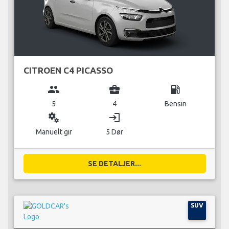
CITROEN C4 PICASSO
group
business_center
local_gas_station
5
4
Bensin
miscellaneous_services
login
Manuelt gir
5 Dør
SE DETALJER...
SUV