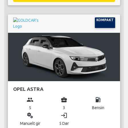
KOMPAKT
OPEL ASTRA
group
business_center
local_gas_station
5
3
Bensin
miscellaneous_services
login
Manuelt gir
5 Dør