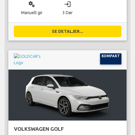
miscellaneous_services
login
Manuelt gir
3 Dør
SE DETALJER...
KOMPAKT
VOLKSWAGEN GOLF