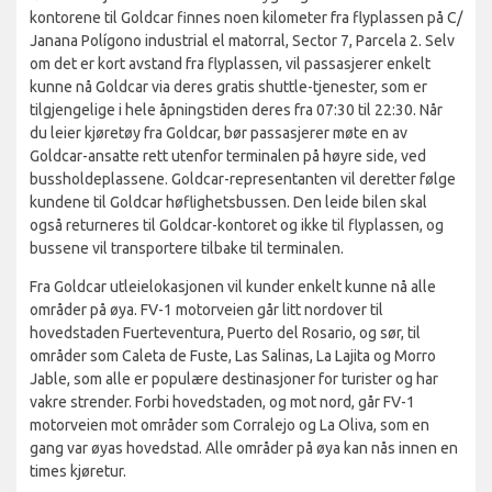
kontorene til Goldcar finnes noen kilometer fra flyplassen på C/
Janana Polígono industrial el matorral, Sector 7, Parcela 2. Selv
om det er kort avstand fra flyplassen, vil passasjerer enkelt
kunne nå Goldcar via deres gratis shuttle-tjenester, som er
tilgjengelige i hele åpningstiden deres fra 07:30 til 22:30. Når
du leier kjøretøy fra Goldcar, bør passasjerer møte en av
Goldcar-ansatte rett utenfor terminalen på høyre side, ved
bussholdeplassene. Goldcar-representanten vil deretter følge
kundene til Goldcar høflighetsbussen. Den leide bilen skal
også returneres til Goldcar-kontoret og ikke til flyplassen, og
bussene vil transportere tilbake til terminalen.
Fra Goldcar utleielokasjonen vil kunder enkelt kunne nå alle
områder på øya. FV-1 motorveien går litt nordover til
hovedstaden Fuerteventura, Puerto del Rosario, og sør, til
områder som Caleta de Fuste, Las Salinas, La Lajita og Morro
Jable, som alle er populære destinasjoner for turister og har
vakre strender. Forbi hovedstaden, og mot nord, går FV-1
motorveien mot områder som Corralejo og La Oliva, som en
gang var øyas hovedstad. Alle områder på øya kan nås innen en
times kjøretur.