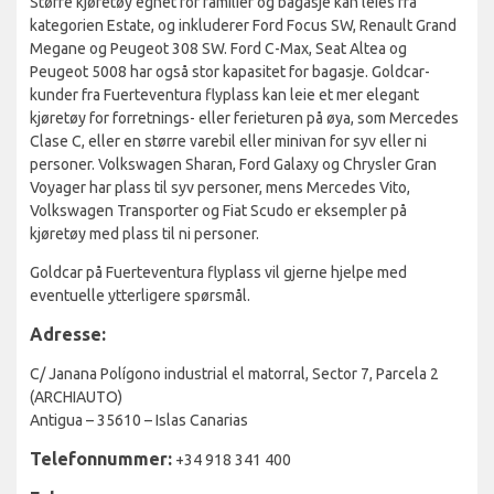
Større kjøretøy egnet for familier og bagasje kan leies fra
kategorien Estate, og inkluderer Ford Focus SW, Renault Grand
Megane og Peugeot 308 SW. Ford C-Max, Seat Altea og
Peugeot 5008 har også stor kapasitet for bagasje. Goldcar-
kunder fra Fuerteventura flyplass kan leie et mer elegant
kjøretøy for forretnings- eller ferieturen på øya, som Mercedes
Clase C, eller en større varebil eller minivan for syv eller ni
personer. Volkswagen Sharan, Ford Galaxy og Chrysler Gran
Voyager har plass til syv personer, mens Mercedes Vito,
Volkswagen Transporter og Fiat Scudo er eksempler på
kjøretøy med plass til ni personer.
Goldcar på Fuerteventura flyplass vil gjerne hjelpe med
eventuelle ytterligere spørsmål.
Adresse:
C/ Janana Polígono industrial el matorral, Sector 7, Parcela 2
(ARCHIAUTO)
Antigua – 35610 – Islas Canarias
Telefonnummer:
+34 918 341 400