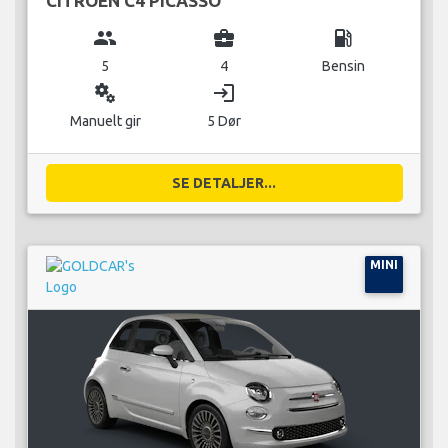
CITROEN C4 PICASSO
group
business_center
local_gas_station
5
4
Bensin
miscellaneous_services
login
Manuelt gir
5 Dør
SE DETALJER...
MINI