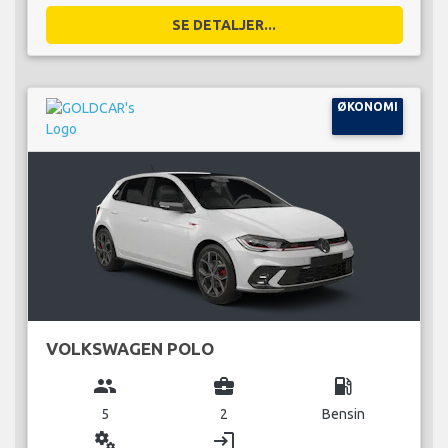
SE DETALJER...
ØKONOMI
VOLKSWAGEN POLO
group
business_center
local_gas_station
5
2
Bensin
miscellaneous_services
login