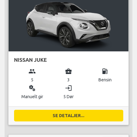
NISSAN JUKE
group
business_center
local_gas_station
5
3
Bensin
miscellaneous_services
login
Manuelt gir
5 Dør
SE DETALJER...