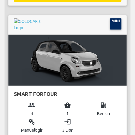
MINI
SMART FORFOUR
group
business_center
local_gas_station
4
1
Bensin
miscellaneous_services
login
Manuelt gir
3 Dør