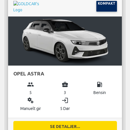
KOMPAKT
OPEL ASTRA
group
business_center
local_gas_station
5
3
Bensin
miscellaneous_services
login
Manuelt gir
5 Dør
SE DETALJER...