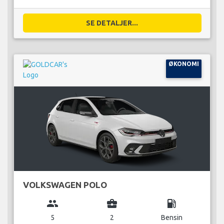
SE DETALJER...
ØKONOMI
VOLKSWAGEN POLO
group
business_center
local_gas_station
5
2
Bensin