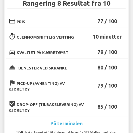
Rangering 8 Resultat fra 10
credit_card
77 / 100
PRIS
timer
10 minutter
GJENNOMSNITTLIG VENTING
directions_car
79 / 100
KVALITET PÅ KJØRETØYET
room_service
80 / 100
TJENESTER VED SKRANKE
flag
PICK-UP (AVHENTING) AV
79 / 100
KJØRETØY
beenhere
DROP-OFF (TILBAKELEVERING) AV
85 / 100
KJØRETØY
På terminalen
*Kalkulasjon basert på 164 siste anmeldelser fra 37726 alle anmeldelser.