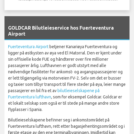
`
GOLDCAR Bilutleieservice hos Fuerteventura
Airport
Fuerteventura Airport
betjener Kanariøya Fuerteventura og
ligger på østkysten av øya ved El Matorral. Den er kjent under
sin offisielle kode FUE og håndterer over fire millioner
passasjerer årlig. Lufthavnen er godt utstyrt med alle
nødvendige fasiliteter for ankomst- og avgangspassasjerer og
er lett tilgjengelig via motorveien FV-2. Selv om det er busser
og taxier som tilbyr transport til flere steder på øya, leier mange
passasjerer en bil fra et av
bilutleieselskapene på
Fuerteventura lufthavn
, som for eksempel Goldcar. Goldcar er
et lokalt selskap som også er til stede på mange andre store
flyplasser i Spania.
Bilutleieselskapene befinner seg i ankomstområdet på
Fuerteventura lufthavn, rett etter bagasjehentingsområdet og i
første etasje av den ene terminalbygningen. Imidlertid kan