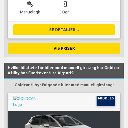
miscellaneous_services
login
Manuelt gir
5 Dør
SE DETALJER...
VIS PRISER
Hvilke bilutleie for biler med manuell girstang har Goldcar
å tilby hos Fuerteventura Airport?
Goldcar tilbyr følgende biler med manuell girstang:
MIDDELS