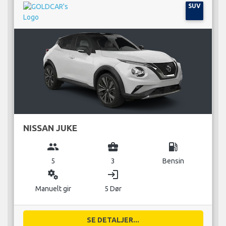
SUV
NISSAN JUKE
group
business_center
local_gas_station
5
3
Bensin
miscellaneous_services
login
Manuelt gir
5 Dør
SE DETALJER...