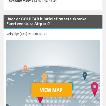
Faksnummer:
+34 928 16 01 41
Hvor er GOLDCAR bilutleiefirmaets skranke
Fuerteventura Airport?
Veihjelp: (+34) 91 536 82 51