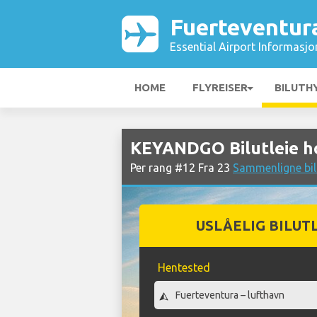
Fuerteventur
Essential Airport Informasjo
HOME
FLYREISER
BILUTH
KEYANDGO Bilutleie h
Per rang #12 Fra 23
Sammenligne bilu
USLÅELIG BILUT
Hentested