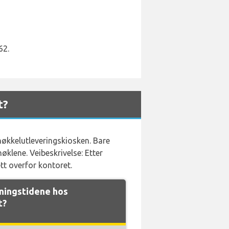
62.
t?
 nøkkelutleveringskiosken. Bare
øklene. Veibeskrivelse: Etter
tt overfor kontoret.
ingstidene hos
t?