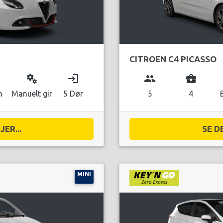
CITROEN C4 PICASSO
miscellaneous_services
login
group
business_center
n
Manuelt gir
5 Dør
5
4
ER...
SE D
MINI