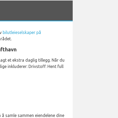
av
bilutleieselskaper på
mrådet.
ufthavn
lagt et ekstra daglig tillegg. Når du
ige inkluderer: Drivstoff: Hent full
 på å samle sammen eiendelene dine