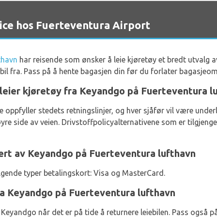
ce hos Fuerteventura Airport
thavn
har reisende som ønsker å leie kjøretøy et bredt utvalg 
ebil fra. Pass på å hente bagasjen din før du forlater bagasjeo
 leier kjøretøy fra Keyandgo på Fuerteventura l
de oppfyller stedets retningslinjer, og hver sjåfør vil være under
yre side av veien. Drivstoffpolicyalternativene som er tilgjengel
rt av Keyandgo på Fuerteventura lufthavn
lgende typer betalingskort: Visa og MasterCard.
ra Keyandgo på Fuerteventura lufthavn
 Keyandgo når det er på tide å returnere leiebilen. Pass også