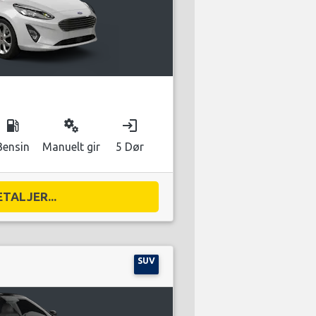
local_gas_station
miscellaneous_services
login
Bensin
Manuelt gir
5 Dør
ETALJER...
SUV