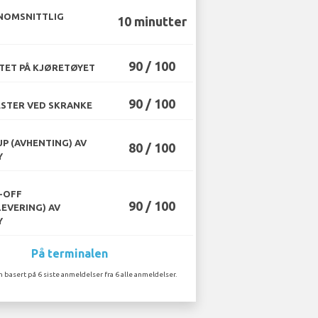
NOMSNITTLIG
10 minutter
90 / 100
TET PÅ KJØRETØYET
90 / 100
STER VED SKRANKE
UP (AVHENTING) AV
80 / 100
Y
-OFF
90 / 100
LEVERING) AV
Y
På terminalen
n basert på 6 siste anmeldelser fra 6 alle anmeldelser.