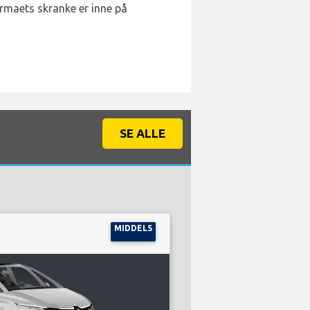
irmaets skranke er inne på
SE ALLE
MIDDELS