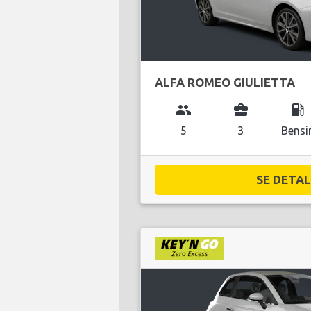
ALFA ROMEO GIULIETTA
group
business_center
local_gas_station
5
3
Bensi
SE DETALJ