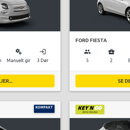
FORD FIESTA
miscellaneous_services
login
group
business_center
n
Manuelt gir
3 Dør
5
2
ER...
SE D
KOMPAKT