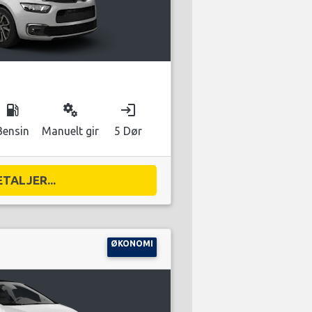
local_gas_station
miscellaneous_services
login
Bensin
Manuelt gir
5 Dør
ETALJER...
ØKONOMI