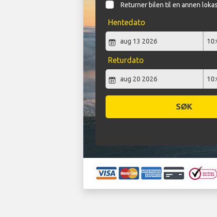
Returner bilen til en annen loka
Hentedato
Returdato
SØK