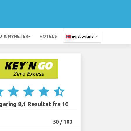
O & NYHETER
HOTELS
norsk bokmål
ar
star
star
star
star_half
ering 8,1 Resultat fra 10
50 / 100