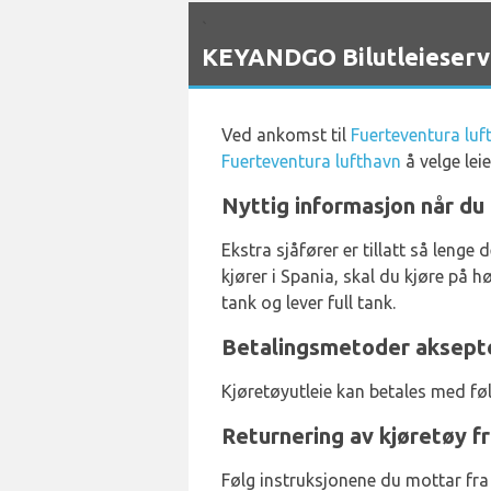
`
KEYANDGO Bilutleieservi
Ved ankomst til
Fuerteventura luf
Fuerteventura lufthavn
å velge lei
Nyttig informasjon når du
Ekstra sjåfører er tillatt så lenge 
kjører i Spania, skal du kjøre på hø
tank og lever full tank.
Betalingsmetoder aksepte
Kjøretøyutleie kan betales med fø
Returnering av kjøretøy f
Følg instruksjonene du mottar fra