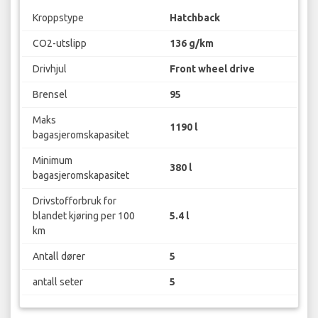
Kroppstype
Hatchback
CO2-utslipp
136 g/km
Drivhjul
Front wheel drive
Brensel
95
Maks
1190 l
bagasjeromskapasitet
Minimum
380 l
bagasjeromskapasitet
Drivstofforbruk for
blandet kjøring per 100
5.4 l
km
Antall dører
5
antall seter
5