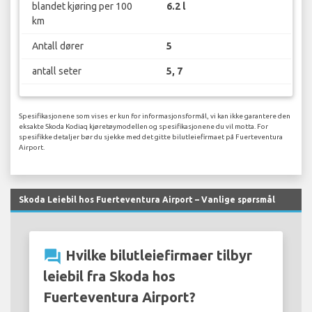
blandet kjøring per 100
6.2 l
km
Antall dører
5
antall seter
5, 7
Spesifikasjonene som vises er kun for informasjonsformål, vi kan ikke garantere den
eksakte Skoda Kodiaq kjøretøymodellen og spesifikasjonene du vil motta. For
spesifikke detaljer bør du sjekke med det gitte bilutleiefirmaet på Fuerteventura
Airport.
Skoda Leiebil hos Fuerteventura Airport – Vanlige spørsmål
question_answer
Hvilke bilutleiefirmaer tilbyr
leiebil fra Skoda hos
Fuerteventura Airport?