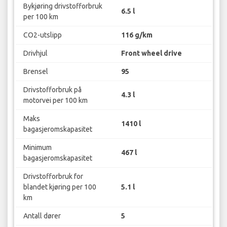
Bykjøring drivstofforbruk
6.5 l
per 100 km
CO2-utslipp
116 g/km
Drivhjul
Front wheel drive
Brensel
95
Drivstofforbruk på
4.3 l
motorvei per 100 km
Maks
1410 l
bagasjeromskapasitet
Minimum
467 l
bagasjeromskapasitet
Drivstofforbruk for
blandet kjøring per 100
5.1 l
km
Antall dører
5