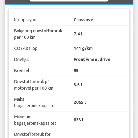
Kroppstype
Crossover
Bykjøring drivstofforbruk
7.4 l
per 100 km
CO2-utslipp
141 g/km
Drivhjul
Front wheel drive
Brensel
95
Drivstofforbruk på
5.5 l
motorvei per 100 km
Maks
2065 l
bagasjeromskapasitet
Minimum
835 l
bagasjeromskapasitet
Drivstofforbruk for