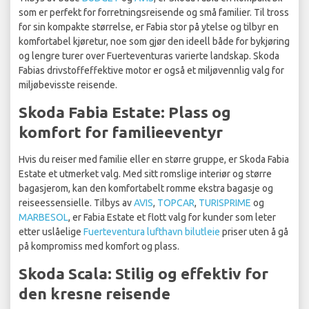
som er perfekt for forretningsreisende og små familier. Til tross
for sin kompakte størrelse, er Fabia stor på ytelse og tilbyr en
komfortabel kjøretur, noe som gjør den ideell både for bykjøring
og lengre turer over Fuerteventuras varierte landskap. Skoda
Fabias drivstoffeffektive motor er også et miljøvennlig valg for
miljøbevisste reisende.
Skoda Fabia Estate: Plass og
komfort for familieeventyr
Hvis du reiser med familie eller en større gruppe, er Skoda Fabia
Estate et utmerket valg. Med sitt romslige interiør og større
bagasjerom, kan den komfortabelt romme ekstra bagasje og
reiseessensielle. Tilbys av
AVIS
,
TOPCAR
,
TURISPRIME
og
MARBESOL
, er Fabia Estate et flott valg for kunder som leter
etter uslåelige
Fuerteventura lufthavn bilutleie
priser uten å gå
på kompromiss med komfort og plass.
Skoda Scala: Stilig og effektiv for
den kresne reisende