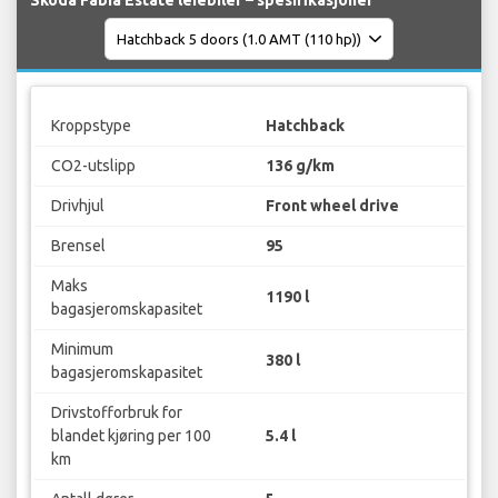
Skoda Fabia Estate leiebiler – spesifikasjoner
Kroppstype
Hatchback
CO2-utslipp
136 g/km
Drivhjul
Front wheel drive
Brensel
95
Maks
1190 l
bagasjeromskapasitet
Minimum
380 l
bagasjeromskapasitet
Drivstofforbruk for
blandet kjøring per 100
5.4 l
km