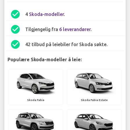
check_circle
4
Skoda-modeller
.
check_circle
Tilgjengelig fra
6 leverandører
.
check_circle
42 tilbud på leiebiler for Skoda søkte.
Populære Skoda-modeller å leie:
Skoda Fabia
Skoda Fabia Estate