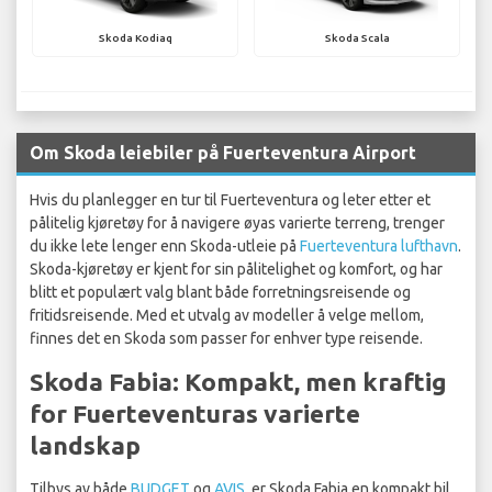
Skoda Kodiaq
Skoda Scala
Om Skoda leiebiler på Fuerteventura Airport
Hvis du planlegger en tur til Fuerteventura og leter etter et
pålitelig kjøretøy for å navigere øyas varierte terreng, trenger
du ikke lete lenger enn Skoda-utleie på
Fuerteventura lufthavn
.
Skoda-kjøretøy er kjent for sin pålitelighet og komfort, og har
blitt et populært valg blant både forretningsreisende og
fritidsreisende. Med et utvalg av modeller å velge mellom,
finnes det en Skoda som passer for enhver type reisende.
Skoda Fabia: Kompakt, men kraftig
for Fuerteventuras varierte
landskap
Tilbys av både
BUDGET
og
AVIS
, er Skoda Fabia en kompakt bil