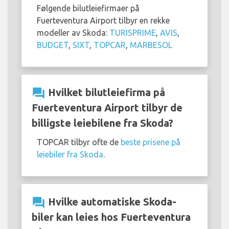
Følgende bilutleiefirmaer på
Fuerteventura Airport tilbyr en rekke
modeller av Skoda:
TURISPRIME
,
AVIS
,
BUDGET
,
SIXT
,
TOPCAR
,
MARBESOL
question_answer
Hvilket bilutleiefirma på
Fuerteventura Airport tilbyr de
billigste leiebilene fra Skoda?
TOPCAR tilbyr ofte de
beste prisene på
leiebiler fra Skoda
.
question_answer
Hvilke automatiske Skoda-
biler kan leies hos Fuerteventura