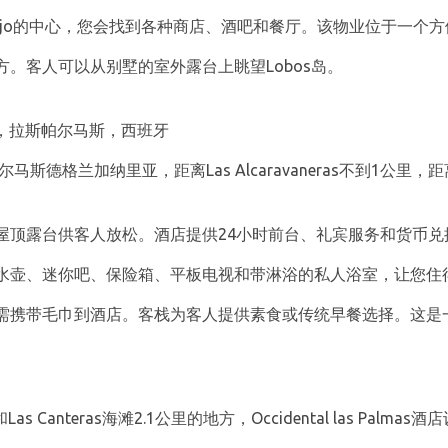
alejo的中心，您会找到各种商店、酒吧和餐厅。该物业位于一个
。客人可以从别墅的室外露台上眺望Lobos岛。
号，拉斯帕尔马斯，西班牙
于拉斯帕尔马斯德格兰加纳里亚，距离Las Alcaravaneras不到1公里，距
。
屋顶露台供客人放松。酒店提供24小时前台、礼宾服务和货币兑
水壶、迷你吧、保险箱、平板电视和带淋浴的私人浴室，让您住
需携带毛巾到酒店。客栈为客人提供素食或传统早餐选择。这是
公里和Las Canteras海滩2.1公里的地方，Occidental las P