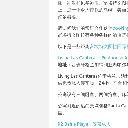
泳、冲浪和风筝冲浪。富埃特文图
上，是一个令人惊叹的岛屿。美丽
许多游客。
请访问我们的预订合作伙伴
bookin
富埃特文图拉有各种各样的酒店选
以下是一些距离
富埃特文图拉国际
Living Las Canteras - Penthouse A
地址：
西班牙格兰加纳利亚斯帕尔马
Living Las Canteras位于格
供免费私人停车场、24小时前台和免
公寓设有三间卧室、两间浴室、床
公寓附近的热门景点包括Santa Ca
里。
R2 Bahia Playa - 仅限成人