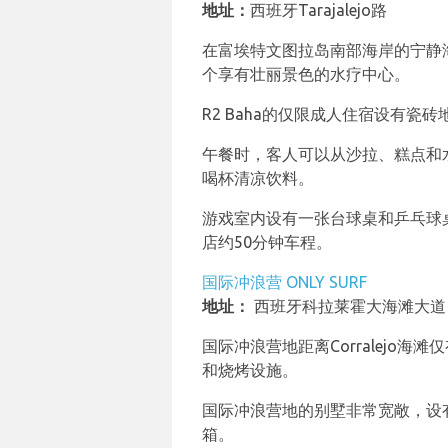
地址：
西班牙Tarajalejo路
在富埃特文图拉岛南部海岸的宁静海滨小
个享有壮丽景色的水疗中心。
R2 Baha的仅限成人住宿设有
午餐时，客人可以从沙拉、糕点和
喝杯清凉饮料。
游戏室内设有一张台球桌和乒乓球
店约50分钟车程。
国际冲浪营 ONLY SURF
地址：
西班牙科拉莱霍大海滩大道
国际冲浪营地距离Corralej
和烧烤设施。
国际冲浪营地的别墅非常宽敞，设
箱。