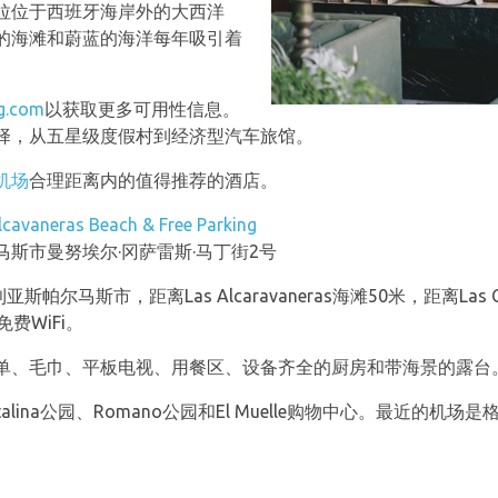
拉位于西班牙海岸外的大西洋
的海滩和蔚蓝的海洋每年吸引着
g.com
以获取更多可用性信息。
择，从五星级度假村到经济型汽车旅馆。
机场
合理距离内的值得推荐的酒店。
lcavaneras Beach & Free Parking
斯市曼努埃尔·冈萨雷斯·马丁街2号
兰加纳利亚斯帕尔马斯市，距离Las Alcaravaneras海滩50米，距离La
费WiFi。
单、毛巾、平板电视、用餐区、设备齐全的厨房和带海景的露台
talina公园、Romano公园和El Muelle购物中心。最近的