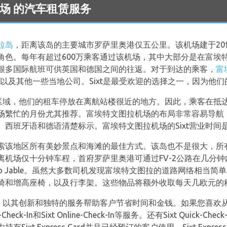
ra 机场 的汽车租赁服务
拉岛
，距离该岛的主要城市罗萨里奥港仅五公里。该机场建于20
角色。每年有超过600万乘客通过该机场，其中大部分是在富埃
很多国际航班可供英国和德国之间的往返。对于到达的乘客，
富
以及其他一些当地公司。Sixt是最受欢迎的选择之一，因为他
达区域，他们的租车停放在离航站楼很近的地方。因此，乘客在抵达
场繁忙的月份尤其推荐。富埃特文图拉机场的布局非常容易导航
班牙语和德语清楚标示。富埃特文图拉机场的Sixt营业时间是从07
索该地区所有美妙景点和海滩的最佳方式。该岛也不是很大，所
离机场仅十分钟车程，首府罗萨里奥港可通过FV-2公路在几分
Morro Jable。虽然大多数司机发现富埃特文图拉的道路网络相当简
椅和增高座椅，以及行李架。这些物品将额外收取每天几欧元的
以其创新和独特的服务帮助客户节省时间和金钱。如果您喜欢从Sixt租
Check-In和Sixt Online-Check-In等服务。还有Sixt Quic