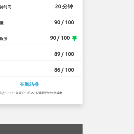
20 分钟
待时间
90 / 100
量
90 / 100
emoji_events
服务
89 / 100
86 / 100
在航站楼
根据总共 4621 条评论中的 22 条最新评论计算得出。