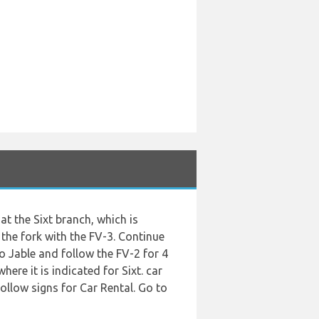
 at the Sixt branch, which is
 the fork with the FV-3. Continue
ro Jable and follow the FV-2 for 4
ere it is indicated for Sixt. car
Follow signs for Car Rental. Go to