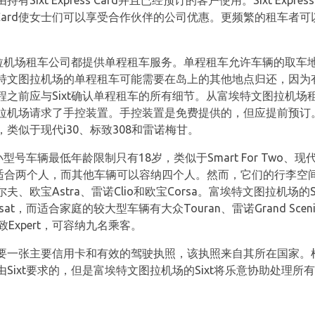
xt Express Card并且已经预订的客户使用。Sixt Expr
adies Card使女士们可以享受合作伙伴的公司优惠。更频繁的租车者
文图拉机场租车公司都提供单程租车服务。单程租车允许车辆的取车
特文图拉机场的单程租车可能需要在岛上的其他地点归还，因为
之前应与Sixt确认单程租车的所有细节。从富埃特文图拉机场租
拉机场请求了手控装置。手控装置是免费提供的，但应提前预订
类似于现代i30、标致308和雷诺梅甘。
号车辆最低年龄限制只有18岁，类似于Smart For Two、现代i
Two只适合两个人，而其他车辆可以容纳四个人。然而，它们的行
、欧宝Astra、雷诺Clio和欧宝Corsa。富埃特文图拉机场的
assat，而适合家庭的较大型车辆有大众Touran、雷诺Grand Scen
c和标致Expert，可容纳九名乘客。
要一张主要信用卡和有效的驾驶执照，该执照来自其所在国家。
Sixt要求的，但是富埃特文图拉机场的Sixt将乐意协助处理所