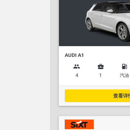
AUDI A1
group
business_center
local_gas_station
4
1
汽油
查看详情.