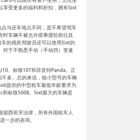
ess Card可以由所有客户使用，无论使
可以享受更多的福利和折扣，拥有Sixt
地点与还车地点不同，是不希望驾车
有时车辆不被允许搭乘渡轮前往其
车的残疾驾驶员还可以使用Sixt的
。对于不熟悉手动（手动挡）变速
10、标致107和菲亚特Panda。正
李空间不多。总的来说，较小型号的车辆
Sixt提供的中型租车最低年龄要求为
ic和标致5008。Sixt最大的车辆是
根据西班牙法律，所有外国租车人
有进一步的咨询。