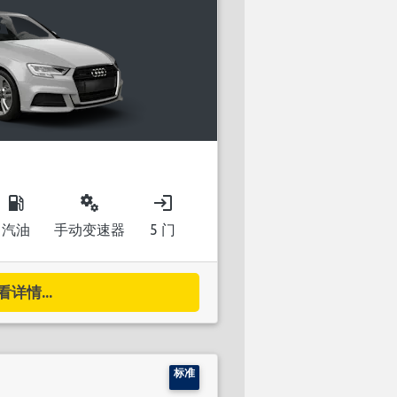
local_gas_station
miscellaneous_services
login
汽油
手动变速器
5 门
看详情...
标准