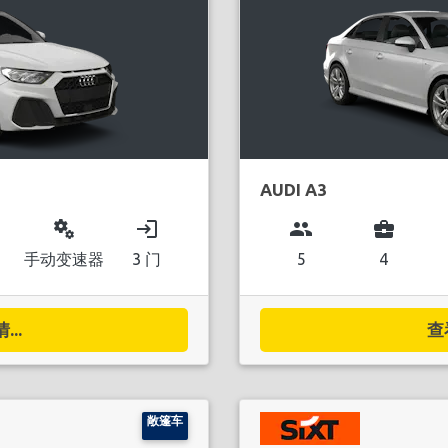
AUDI A3
miscellaneous_services
login
group
business_center
手动变速器
3 门
5
4
..
查
敞篷车