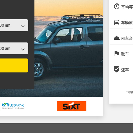
timer
平均等
directions_car
车辆质
room_service
租车台
flag
取车
beenhere
还车
* 