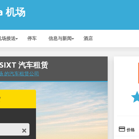
ra 机场
机场接送
停车
信息与新闻
酒店
的 SIXT 汽车租赁
a 机场 的汽车租赁公司
st
赁
credit_card
价格