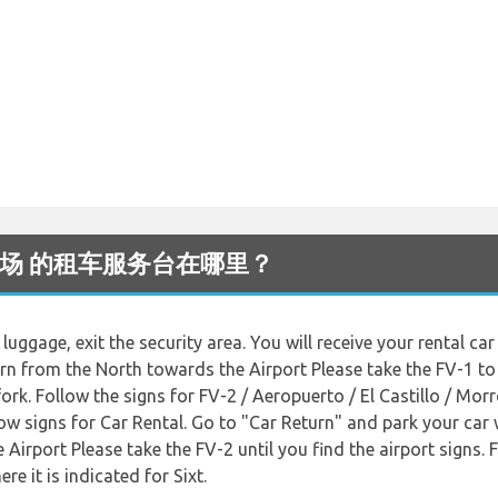
ura 机场 的租车服务台在哪里？
luggage, exit the security area. You will receive your rental car
eturn from the North towards the Airport Please take the FV-1 to
fork. Follow the signs for FV-2 / Aeropuerto / El Castillo / Mor
ow signs for Car Rental. Go to "Car Return" and park your car wh
Airport Please take the FV-2 until you find the airport signs. 
e it is indicated for Sixt.