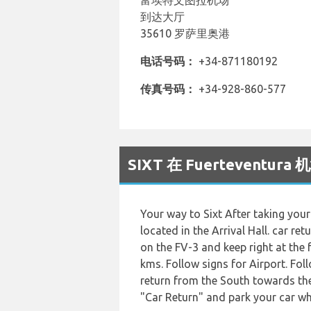
富埃特文图拉机场
到达大厅
35610 罗萨里奥港
电话号码：
+34-871180192
传真号码：
+34-928-860-577
SIXT 在 Fuertevent
Your way to Sixt After taking your 
located in the Arrival Hall. car r
on the FV-3 and keep right at the 
kms. Follow signs for Airport. Foll
return from the South towards the 
"Car Return" and park your car wher