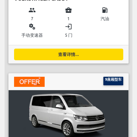
group
business_center
local_gas_station
7
1
汽油
miscellaneous_services
login
手动变速器
5 门
查看详情...
9座厢型车