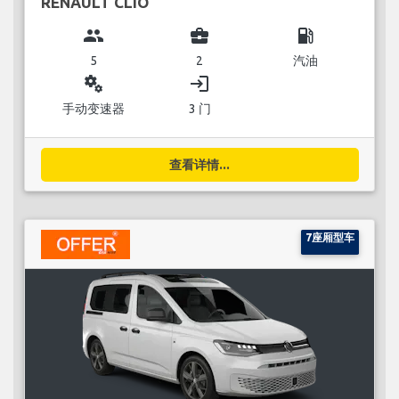
RENAULT CLIO
group
business_center
local_gas_station
5
2
汽油
miscellaneous_services
login
手动变速器
3 门
查看详情...
7座厢型车