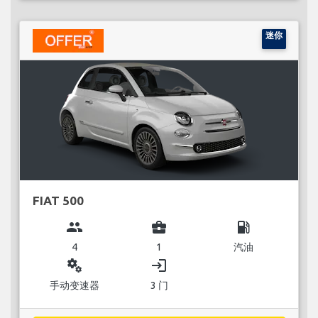
迷你
FIAT 500
group
business_center
local_gas_station
4
1
汽油
miscellaneous_services
login
手动变速器
3 门