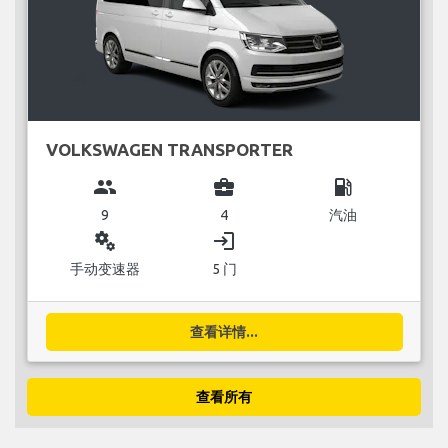
VOLKSWAGEN TRANSPORTER
group
business_center
local_gas_station
9
4
汽油
miscellaneous_services
login
手动变速器
5 门
查看详情...
查看所有