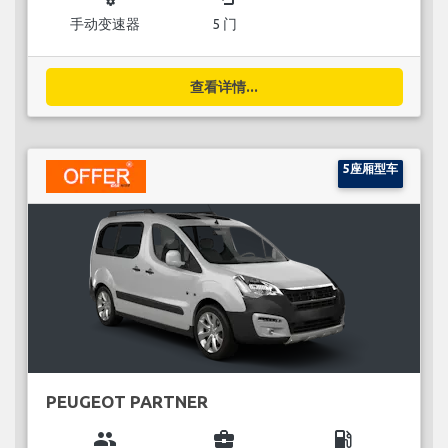
手动变速器
5 门
查看详情...
5座厢型车
PEUGEOT PARTNER
group
business_center
local_gas_station