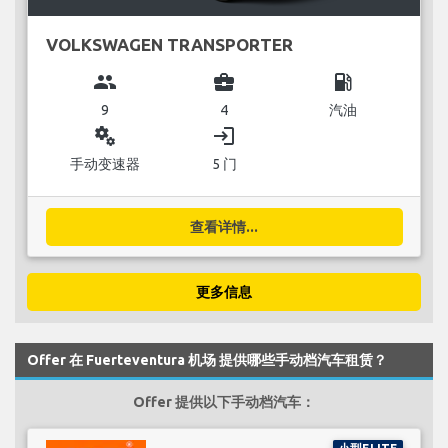
VOLKSWAGEN TRANSPORTER
group
business_center
local_gas_station
9
4
汽油
miscellaneous_services
login
手动变速器
5 门
查看详情...
更多信息
Offer 在 Fuerteventura 机场 提供哪些手动档汽车租赁？
Offer 提供以下手动档汽车：