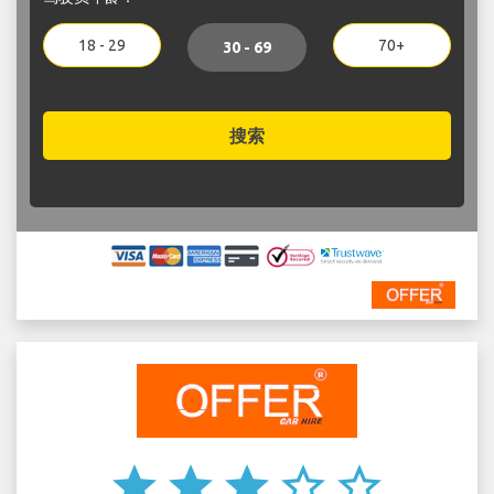
18 - 29
70+
30 - 69
搜索
star
star
star
star_border
star_border