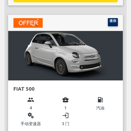
迷你
FIAT 500
group
business_center
local_gas_station
4
1
汽油
miscellaneous_services
login
手动变速器
3 门