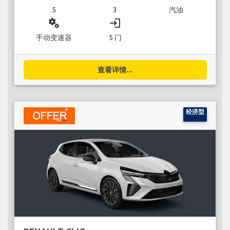
5
3
汽油
miscellaneous_services
login
手动变速器
5 门
查看详情...
经济型