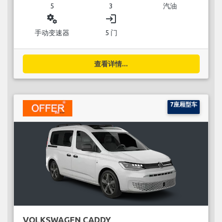
5
3
汽油
miscellaneous_services
login
手动变速器
5 门
查看详情...
7座厢型车
VOLKSWAGEN CADDY