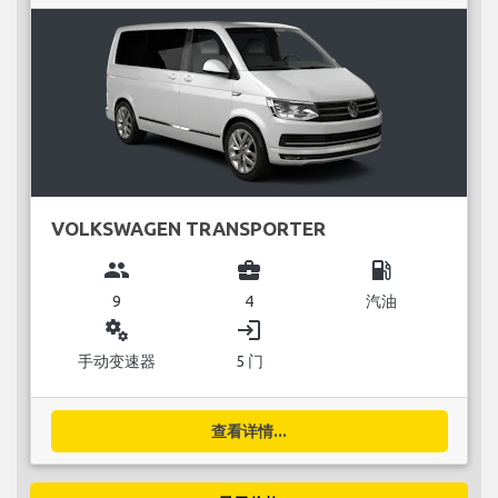
VOLKSWAGEN TRANSPORTER
group
business_center
local_gas_station
9
4
汽油
miscellaneous_services
login
手动变速器
5 门
查看详情...