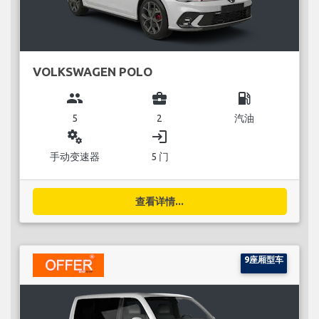
VOLKSWAGEN POLO
group
business_center
local_gas_station
5
2
汽油
miscellaneous_services
login
手动变速器
5 门
查看详情...
9座厢型车