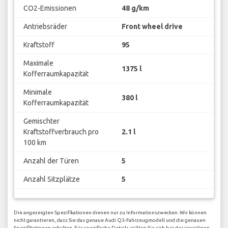
CO2-Emissionen
48 g/km
Antriebsräder
Front wheel drive
Kraftstoff
95
Maximale
1375 l
Kofferraumkapazität
Minimale
380 l
Kofferraumkapazität
Gemischter
Kraftstoffverbrauch pro
2.1 l
100 km
Anzahl der Türen
5
Anzahl Sitzplätze
5
Die angezeigten Spezifikationen dienen nur zu Informationszwecken. Wir können
nicht garantieren, dass Sie das genaue Audi Q3-Fahrzeugmodell und die genauen
Spezifikationen erhalten. Für spezifische Details sollten Sie sich bei der jeweiligen