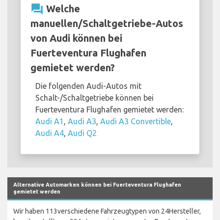
question_answer
Welche
manuellen/Schaltgetriebe-Autos
von Audi können bei
Fuerteventura Flughafen
gemietet werden?
Die folgenden Audi-Autos mit
Schalt-/Schaltgetriebe können bei
Fuerteventura Flughafen gemietet werden:
Audi A1
,
Audi A3
,
Audi A3 Convertible
,
Audi A4
,
Audi Q2
Alternative Automarken können bei Fuerteventura Flughafen
gemietet werden
Wir haben 113verschiedene Fahrzeugtypen von 24Hersteller,