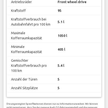
Antriebsräder
Front wheel drive
Kraftstoff
95
Kraftstoffverbrauch bei
5.1 l
Autobahnfahrt pro 100 km
Maximale
1050 l
Kofferraumkapazität
Minimale
405 l
Kofferraumkapazität
Gemischter
Kraftstoffverbrauch pro
5.4 l
100 km
Anzahl der Türen
5
Anzahl Sitzplätze
5
Die angezeigten Spezifikationen dienen nur zu Informationszwecken. Wir können
nicht garantieren, dass Sie das genaue Audi Q2-Fahrzeugmodell und die genauen