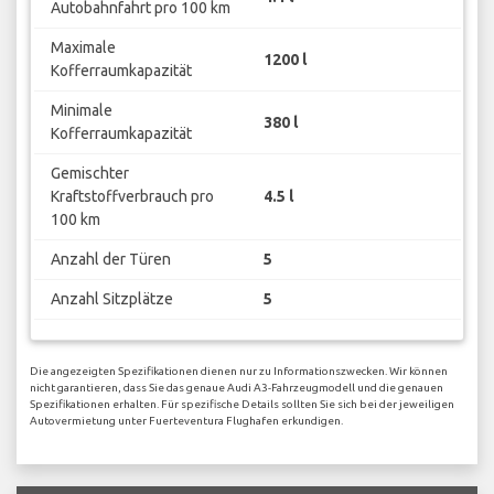
Autobahnfahrt pro 100 km
Maximale
1200 l
Kofferraumkapazität
Minimale
380 l
Kofferraumkapazität
Gemischter
Kraftstoffverbrauch pro
4.5 l
100 km
Anzahl der Türen
5
Anzahl Sitzplätze
5
Die angezeigten Spezifikationen dienen nur zu Informationszwecken. Wir können
nicht garantieren, dass Sie das genaue Audi A3-Fahrzeugmodell und die genauen
Spezifikationen erhalten. Für spezifische Details sollten Sie sich bei der jeweiligen
Autovermietung unter Fuerteventura Flughafen erkundigen.