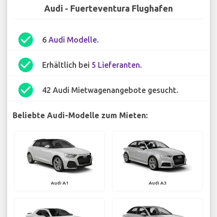
Audi - Fuerteventura Flughafen
check_circle
6
Audi Modelle
.
check_circle
Erhältlich bei
5 Lieferanten
.
check_circle
42 Audi Mietwagenangebote gesucht.
Beliebte Audi-Modelle zum Mieten:
Audi A1
Audi A3