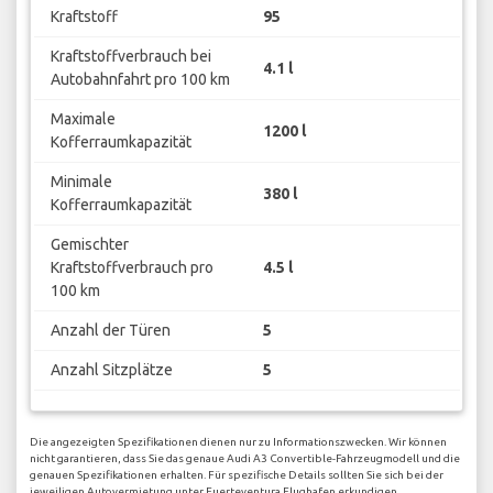
Kraftstoff
95
Kraftstoffverbrauch bei
4.1 l
Autobahnfahrt pro 100 km
Maximale
1200 l
Kofferraumkapazität
Minimale
380 l
Kofferraumkapazität
Gemischter
Kraftstoffverbrauch pro
4.5 l
100 km
Anzahl der Türen
5
Anzahl Sitzplätze
5
Die angezeigten Spezifikationen dienen nur zu Informationszwecken. Wir können
nicht garantieren, dass Sie das genaue Audi A3 Convertible-Fahrzeugmodell und die
genauen Spezifikationen erhalten. Für spezifische Details sollten Sie sich bei der
jeweiligen Autovermietung unter Fuerteventura Flughafen erkundigen.