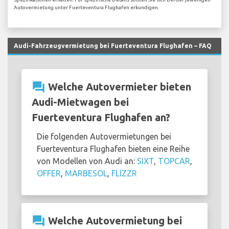
Autovermietung unter Fuerteventura Flughafen erkundigen.
Audi-Fahrzeugvermietung bei Fuerteventura Flughafen – FAQ
question_answer
Welche Autovermieter bieten
Audi-Mietwagen bei
Fuerteventura Flughafen an?
Die folgenden Autovermietungen bei
Fuerteventura Flughafen bieten eine Reihe
von Modellen von Audi an:
SIXT
,
TOPCAR
,
OFFER
,
MARBESOL
,
FLIZZR
question_answer
Welche Autovermietung bei