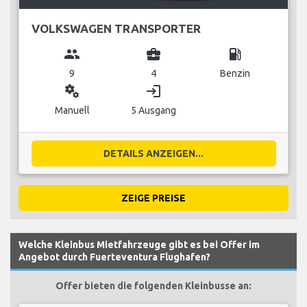
VOLKSWAGEN TRANSPORTER
group
business_center
local_gas_station
9
4
Benzin
miscellaneous_services
login
Manuell
5 Ausgang
DETAILS ANZEIGEN...
ZEIGE PREISE
Welche Kleinbus Mietfahrzeuge gibt es bei Offer im
Angebot durch Fuerteventura Flughafen?
Offer bieten die folgenden Kleinbusse an: