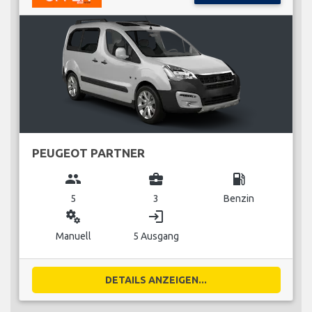
PEUGEOT PARTNER
group
business_center
local_gas_station
5
3
Benzin
miscellaneous_services
login
Manuell
5 Ausgang
DETAILS ANZEIGEN...