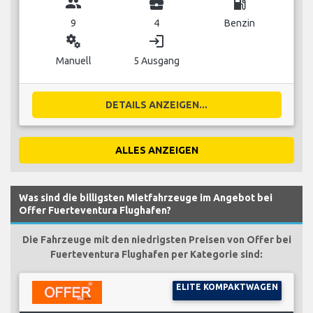
group
business_center
local_gas_station
9
4
Benzin
miscellaneous_services
login
Manuell
5 Ausgang
DETAILS ANZEIGEN...
ALLES ANZEIGEN
Was sind die billigsten Mietfahrzeuge im Angebot bei
Offer Fuerteventura Flughafen?
Die Fahrzeuge mit den niedrigsten Preisen von Offer bei
Fuerteventura Flughafen per Kategorie sind:
ELITE KOMPAKTWAGEN