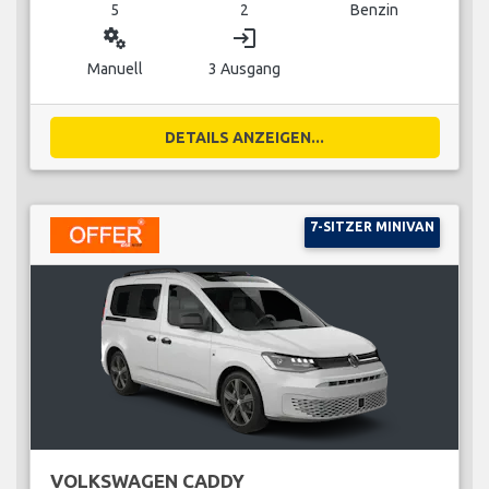
5
2
Benzin
miscellaneous_services
login
Manuell
3 Ausgang
DETAILS ANZEIGEN...
7-SITZER MINIVAN
VOLKSWAGEN CADDY