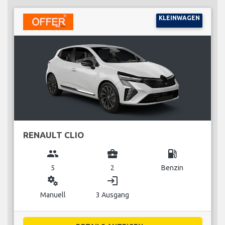
KLEINWAGEN
RENAULT CLIO
group
business_center
local_gas_station
5
2
Benzin
miscellaneous_services
login
Manuell
3 Ausgang