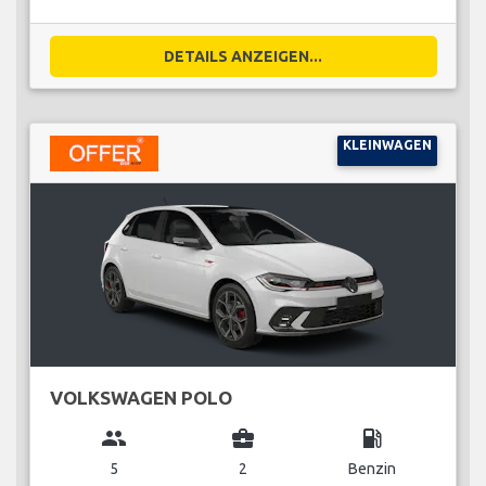
DETAILS ANZEIGEN...
KLEINWAGEN
VOLKSWAGEN POLO
group
business_center
local_gas_station
5
2
Benzin