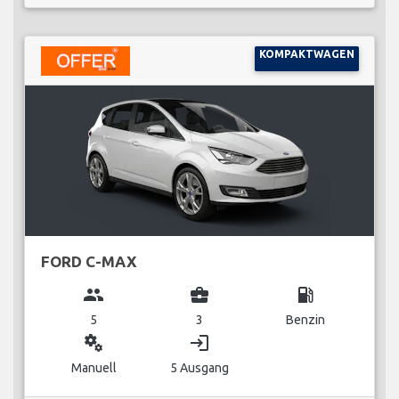
KOMPAKTWAGEN
FORD C-MAX
group
business_center
local_gas_station
5
3
Benzin
miscellaneous_services
login
Manuell
5 Ausgang