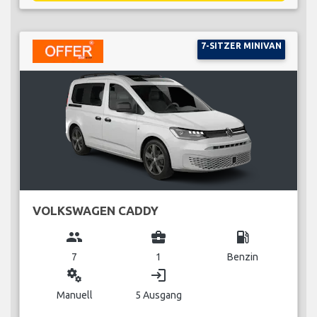
7-SITZER MINIVAN
VOLKSWAGEN CADDY
group
business_center
local_gas_station
7
1
Benzin
miscellaneous_services
login
Manuell
5 Ausgang