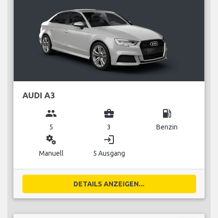
AUDI A3
group
business_center
local_gas_station
5
3
Benzin
miscellaneous_services
login
Manuell
5 Ausgang
DETAILS ANZEIGEN...