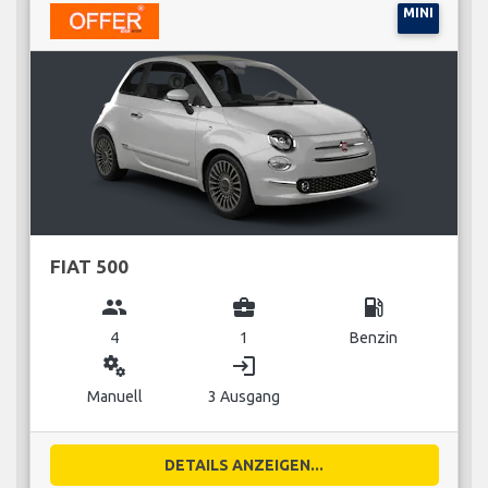
MINI
FIAT 500
group
business_center
local_gas_station
4
1
Benzin
miscellaneous_services
login
Manuell
3 Ausgang
DETAILS ANZEIGEN...