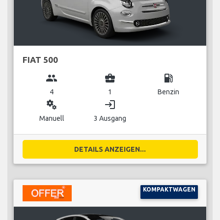
FIAT 500
group
business_center
local_gas_station
4
1
Benzin
miscellaneous_services
login
Manuell
3 Ausgang
DETAILS ANZEIGEN...
KOMPAKTWAGEN