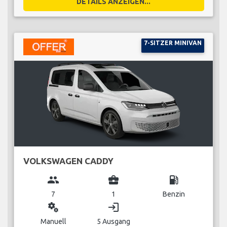
DETAILS ANZEIGEN...
7-SITZER MINIVAN
VOLKSWAGEN CADDY
group
business_center
local_gas_station
7
1
Benzin
miscellaneous_services
login
Manuell
5 Ausgang