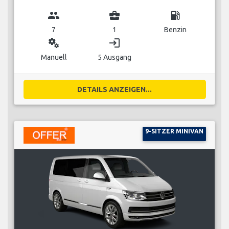
group
business_center
local_gas_station
7
1
Benzin
miscellaneous_services
login
Manuell
5 Ausgang
DETAILS ANZEIGEN...
9-SITZER MINIVAN