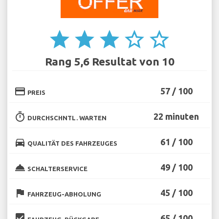
star
star
star
star_border
star_border
Rang 5,6 Resultat von 10
credit_card
57 / 100
PREIS
timer
22 minuten
DURCHSCHNTL. WARTEN
directions_car
61 / 100
QUALITÄT DES FAHRZEUGES
room_service
49 / 100
SCHALTERSERVICE
flag
45 / 100
FAHRZEUG-ABHOLUNG
beenhere
65 / 100