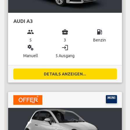
AUDI A3
group
business_center
local_gas_station
5
3
Benzin
miscellaneous_services
login
Manuell
5 Ausgang
DETAILS ANZEIGEN...
MINI