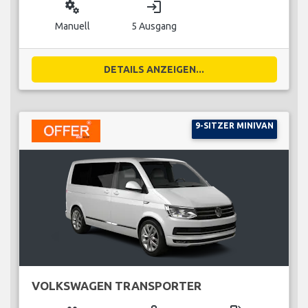
miscellaneous_services
login
Manuell
5 Ausgang
DETAILS ANZEIGEN...
9-SITZER MINIVAN
VOLKSWAGEN TRANSPORTER