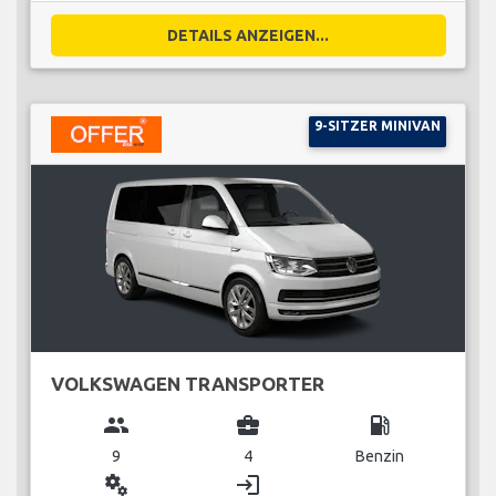
DETAILS ANZEIGEN...
9-SITZER MINIVAN
VOLKSWAGEN TRANSPORTER
group
business_center
local_gas_station
9
4
Benzin
miscellaneous_services
login