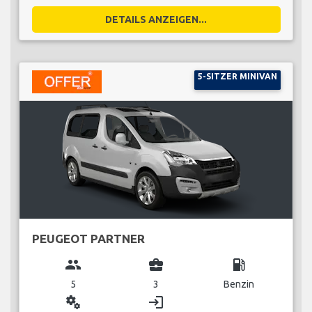
DETAILS ANZEIGEN...
5-SITZER MINIVAN
PEUGEOT PARTNER
group
business_center
local_gas_station
5
3
Benzin
miscellaneous_services
login