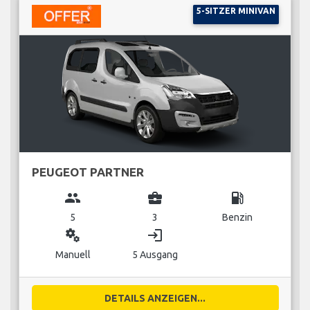
5-SITZER MINIVAN
PEUGEOT PARTNER
group
business_center
local_gas_station
5
3
Benzin
miscellaneous_services
login
Manuell
5 Ausgang
DETAILS ANZEIGEN...