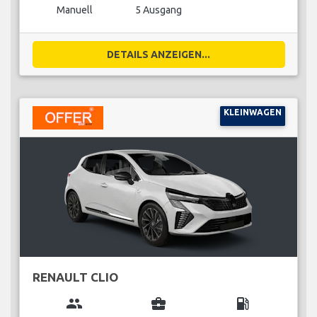
Manuell
5 Ausgang
DETAILS ANZEIGEN...
KLEINWAGEN
RENAULT CLIO
group
business_center
local_gas_station