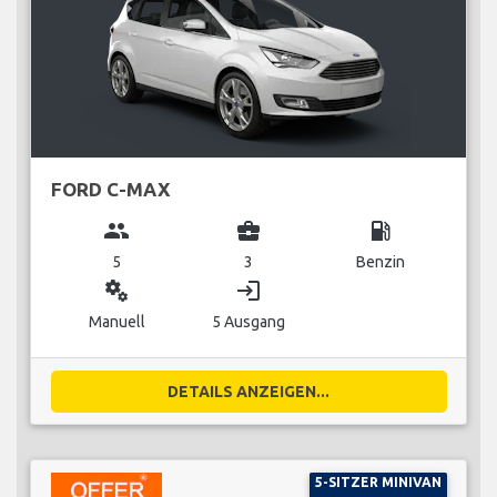
FORD C-MAX
group
business_center
local_gas_station
5
3
Benzin
miscellaneous_services
login
Manuell
5 Ausgang
DETAILS ANZEIGEN...
5-SITZER MINIVAN