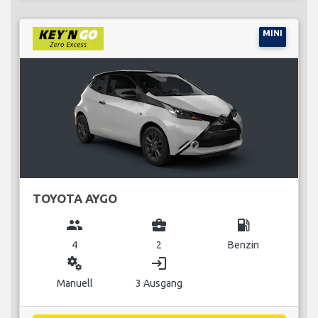
MINI
TOYOTA AYGO
group
business_center
local_gas_station
4
2
Benzin
miscellaneous_services
login
Manuell
3 Ausgang