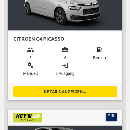
CITROEN C4 PICASSO
group
business_center
local_gas_station
5
4
Benzin
miscellaneous_services
login
Manuell
5 Ausgang
DETAILS ANZEIGEN...
MINI