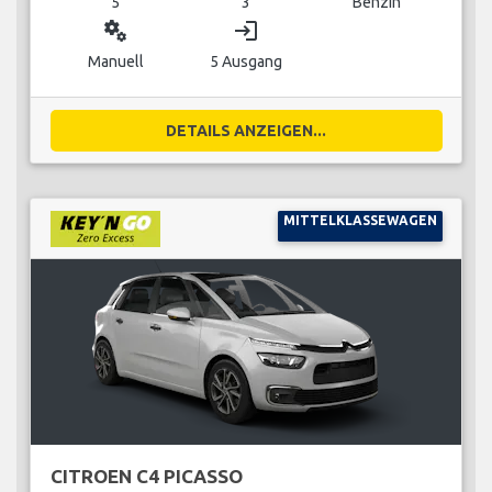
5
3
Benzin
miscellaneous_services
login
Manuell
5 Ausgang
DETAILS ANZEIGEN...
MITTELKLASSEWAGEN
CITROEN C4 PICASSO