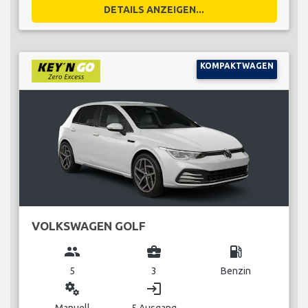
DETAILS ANZEIGEN...
KOMPAKTWAGEN
VOLKSWAGEN GOLF
group
business_center
local_gas_station
5
3
Benzin
miscellaneous_services
login