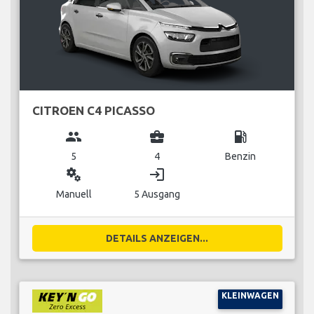
CITROEN C4 PICASSO
group
business_center
local_gas_station
5
4
Benzin
miscellaneous_services
login
Manuell
5 Ausgang
DETAILS ANZEIGEN...
KLEINWAGEN