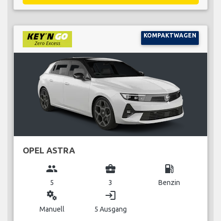
KOMPAKTWAGEN
OPEL ASTRA
group
business_center
local_gas_station
5
3
Benzin
miscellaneous_services
login
Manuell
5 Ausgang