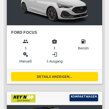
FORD FOCUS
group
business_center
local_gas_station
5
3
Benzin
miscellaneous_services
login
Manuell
5 Ausgang
DETAILS ANZEIGEN...
KOMPAKTWAGEN