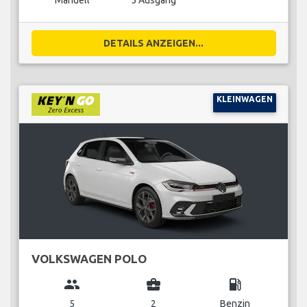
Manuell
5 Ausgang
DETAILS ANZEIGEN...
KLEINWAGEN
VOLKSWAGEN POLO
group
business_center
local_gas_station
5
2
Benzin