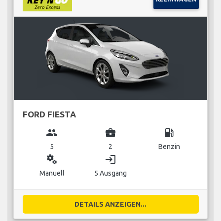
FORD FIESTA
group
business_center
local_gas_station
5
2
Benzin
miscellaneous_services
login
Manuell
5 Ausgang
DETAILS ANZEIGEN...