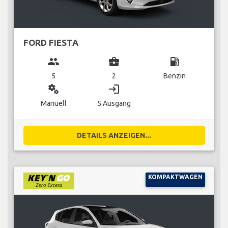
FORD FIESTA
group
business_center
local_gas_station
5
2
Benzin
miscellaneous_services
login
Manuell
5 Ausgang
DETAILS ANZEIGEN...
KOMPAKTWAGEN