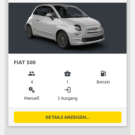
FIAT 500
group
business_center
local_gas_station
4
1
Benzin
miscellaneous_services
login
Manuell
3 Ausgang
DETAILS ANZEIGEN...