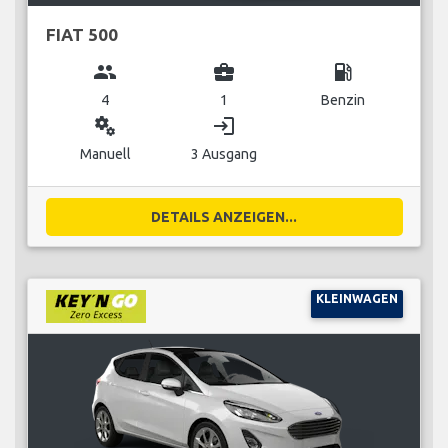
FIAT 500
group
business_center
local_gas_station
4
1
Benzin
miscellaneous_services
login
Manuell
3 Ausgang
DETAILS ANZEIGEN...
KLEINWAGEN