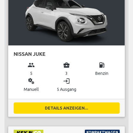
NISSAN JUKE
group
business_center
local_gas_station
5
3
Benzin
miscellaneous_services
login
Manuell
5 Ausgang
DETAILS ANZEIGEN...
KOMPAKTWAGEN