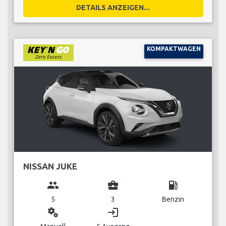
DETAILS ANZEIGEN...
KOMPAKTWAGEN
NISSAN JUKE
group
business_center
local_gas_station
5
3
Benzin
miscellaneous_services
login