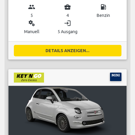
group
business_center
local_gas_station
5
4
Benzin
miscellaneous_services
login
Manuell
5 Ausgang
DETAILS ANZEIGEN...
MINI