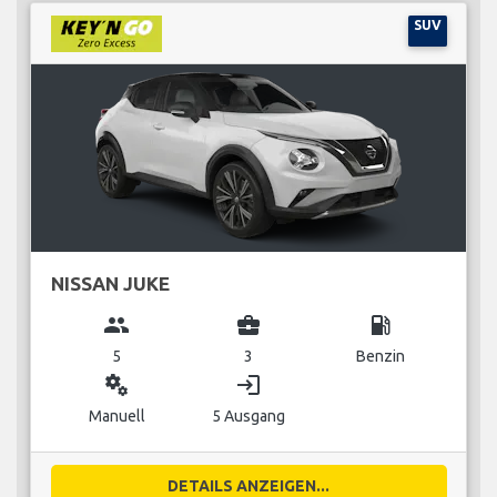
SUV
NISSAN JUKE
group
business_center
local_gas_station
5
3
Benzin
miscellaneous_services
login
Manuell
5 Ausgang
DETAILS ANZEIGEN...