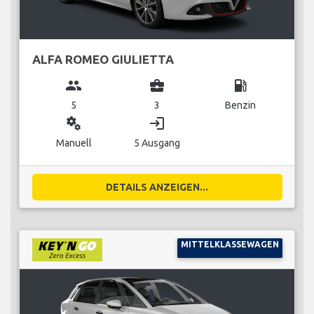
ALFA ROMEO GIULIETTA
group
business_center
local_gas_station
5
3
Benzin
miscellaneous_services
login
Manuell
5 Ausgang
DETAILS ANZEIGEN...
MITTELKLASSEWAGEN