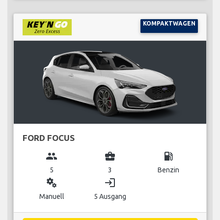
KOMPAKTWAGEN
FORD FOCUS
group
business_center
local_gas_station
5
3
Benzin
miscellaneous_services
login
Manuell
5 Ausgang