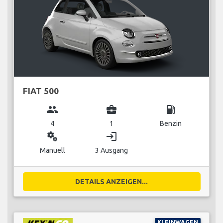
FIAT 500
group
business_center
local_gas_station
4
1
Benzin
miscellaneous_services
login
Manuell
3 Ausgang
DETAILS ANZEIGEN...
KLEINWAGEN