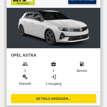
OPEL ASTRA
group
business_center
local_gas_station
5
3
Benzin
miscellaneous_services
login
Manuell
5 Ausgang
DETAILS ANZEIGEN...