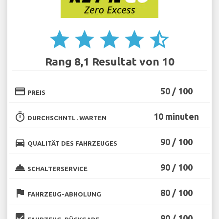
star
star
star
star
star_half
Rang 8,1 Resultat von 10
credit_card
50 / 100
PREIS
timer
10 minuten
DURCHSCHNTL. WARTEN
directions_car
90 / 100
QUALITÄT DES FAHRZEUGES
room_service
90 / 100
SCHALTERSERVICE
flag
80 / 100
FAHRZEUG-ABHOLUNG
beenhere
90 / 100