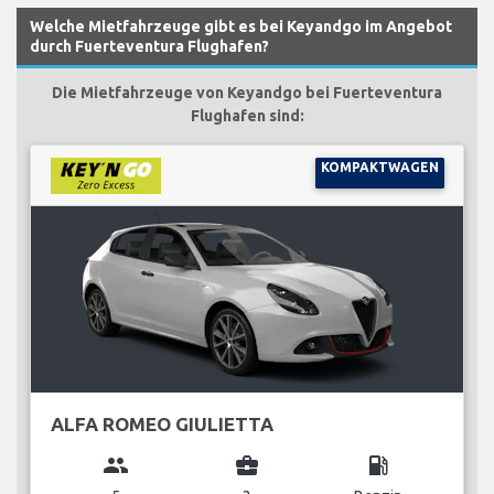
Welche Mietfahrzeuge gibt es bei Keyandgo im Angebot
durch Fuerteventura Flughafen?
Die Mietfahrzeuge von Keyandgo bei Fuerteventura
Flughafen sind:
KOMPAKTWAGEN
ALFA ROMEO GIULIETTA
group
business_center
local_gas_station