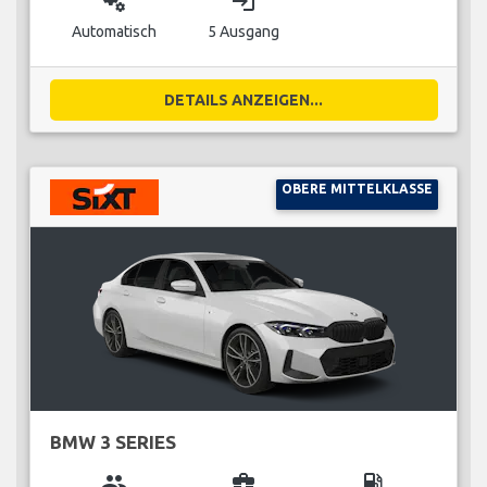
miscellaneous_services
login
Automatisch
5 Ausgang
DETAILS ANZEIGEN...
OBERE MITTELKLASSE
BMW 3 SERIES
group
business_center
local_gas_station