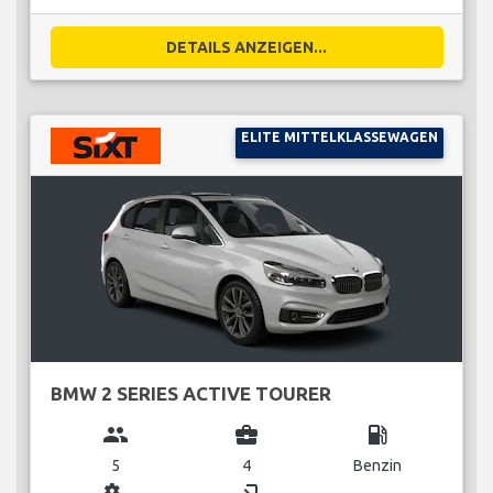
DETAILS ANZEIGEN...
ELITE MITTELKLASSEWAGEN
BMW 2 SERIES ACTIVE TOURER
group
business_center
local_gas_station
5
4
Benzin