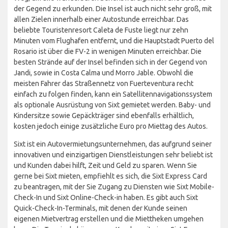
der Gegend zu erkunden. Die Insel ist auch nicht sehr groß, mit
allen Zielen innerhalb einer Autostunde erreichbar. Das
beliebte Touristenresort Caleta de Fuste liegt nur zehn
Minuten vom Flughafen entfernt, und die Hauptstadt Puerto del
Rosario ist über die FV-2 in wenigen Minuten erreichbar. Die
besten Strände auf der Insel befinden sich in der Gegend von
Jandi, sowie in Costa Calma und Morro Jable. Obwohl die
meisten Fahrer das Straßennetz von Fuerteventura recht
einfach zu folgen finden, kann ein Satellitennavigationssystem
als optionale Ausrüstung von Sixt gemietet werden. Baby- und
Kindersitze sowie Gepäckträger sind ebenfalls erhältlich,
kosten jedoch einige zusätzliche Euro pro Miettag des Autos.
Sixt ist ein Autovermietungsunternehmen, das aufgrund seiner
innovativen und einzigartigen Dienstleistungen sehr beliebt ist
und Kunden dabei hilft, Zeit und Geld zu sparen. Wenn Sie
gerne bei Sixt mieten, empfiehlt es sich, die Sixt Express Card
zu beantragen, mit der Sie Zugang zu Diensten wie Sixt Mobile-
Check-In und Sixt Online-Check-in haben. Es gibt auch Sixt
Quick-Check-In-Terminals, mit denen der Kunde seinen
eigenen Mietvertrag erstellen und die Miettheken umgehen