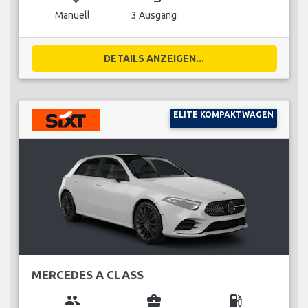
Manuell
3 Ausgang
DETAILS ANZEIGEN...
ELITE KOMPAKTWAGEN
MERCEDES A CLASS
group
business_center
local_gas_station