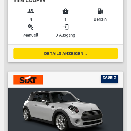
MINI COOPER
group
business_center
local_gas_station
4
1
Benzin
miscellaneous_services
login
Manuell
3 Ausgang
DETAILS ANZEIGEN...
CABRIO