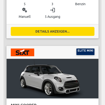
5
3
Benzin
miscellaneous_services
login
Manuell
5 Ausgang
DETAILS ANZEIGEN...
ELITE MINI