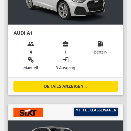
AUDI A1
group
business_center
local_gas_station
4
1
Benzin
miscellaneous_services
login
Manuell
3 Ausgang
DETAILS ANZEIGEN...
MITTELKLASSEWAGEN