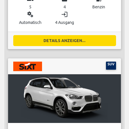
5
4
Benzin
miscellaneous_services
login
Automatisch
4 Ausgang
DETAILS ANZEIGEN...
SUV