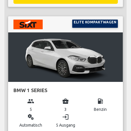
ELITE KOMPAKTWAGEN
BMW 1 SERIES
group
business_center
local_gas_station
5
3
Benzin
miscellaneous_services
login
Automatisch
5 Ausgang