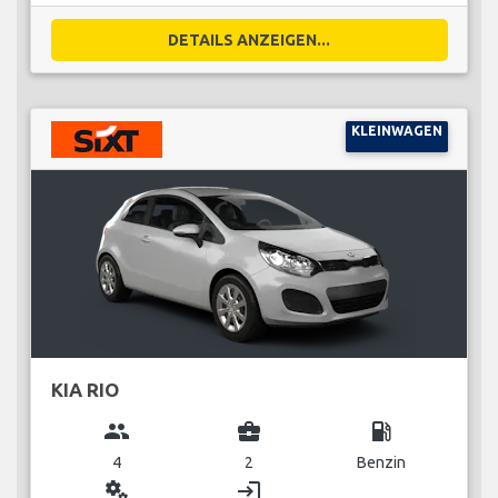
DETAILS ANZEIGEN...
KLEINWAGEN
KIA RIO
group
business_center
local_gas_station
4
2
Benzin
miscellaneous_services
login