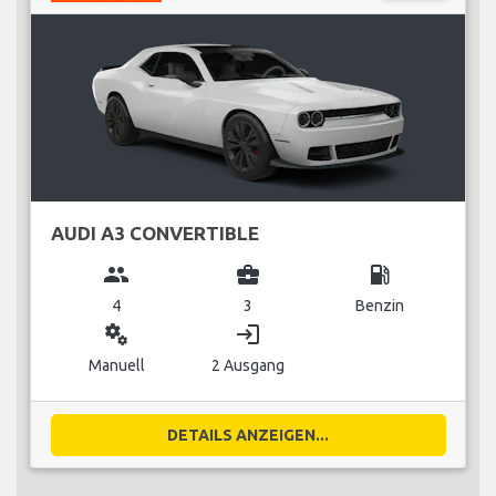
AUDI A3 CONVERTIBLE
group
business_center
local_gas_station
4
3
Benzin
miscellaneous_services
login
Manuell
2 Ausgang
DETAILS ANZEIGEN...