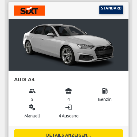
STANDARD
AUDI A4
group
business_center
local_gas_station
5
4
Benzin
miscellaneous_services
login
Manuell
4 Ausgang
DETAILS ANZEIGEN...