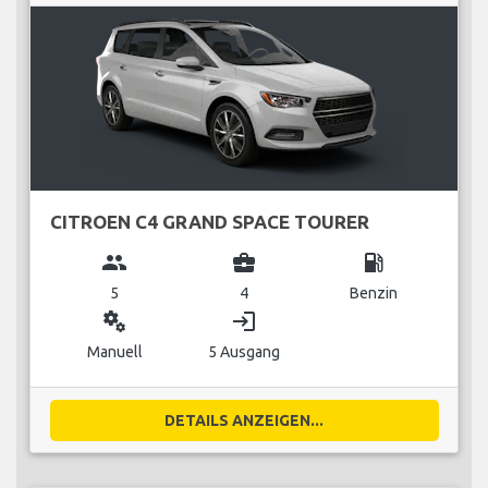
CITROEN C4 GRAND SPACE TOURER
group
business_center
local_gas_station
5
4
Benzin
miscellaneous_services
login
Manuell
5 Ausgang
DETAILS ANZEIGEN...