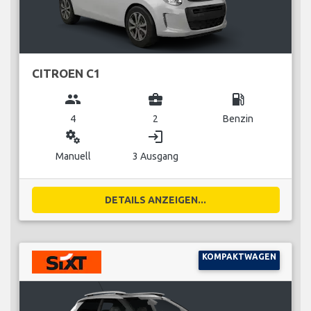
CITROEN C1
group
business_center
local_gas_station
4
2
Benzin
miscellaneous_services
login
Manuell
3 Ausgang
DETAILS ANZEIGEN...
KOMPAKTWAGEN