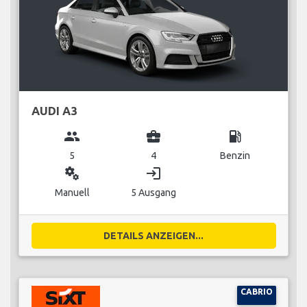
AUDI A3
group
business_center
local_gas_station
5
4
Benzin
miscellaneous_services
login
Manuell
5 Ausgang
DETAILS ANZEIGEN...
CABRIO