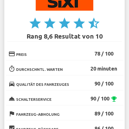
star
star
star
star
star_half
Rang 8,6 Resultat von 10
credit_card
78 / 100
PREIS
timer
20 minuten
DURCHSCHNTL. WARTEN
directions_car
90 / 100
QUALITÄT DES FAHRZEUGES
room_service
90 / 100
emoji_events
SCHALTERSERVICE
flag
89 / 100
FAHRZEUG-ABHOLUNG
beenhere
86 / 100