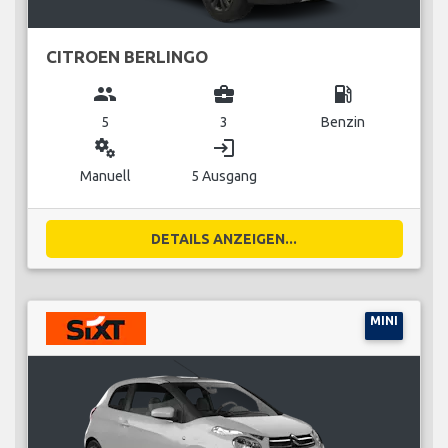
CITROEN BERLINGO
group
business_center
local_gas_station
5
3
Benzin
miscellaneous_services
login
Manuell
5 Ausgang
DETAILS ANZEIGEN...
MINI