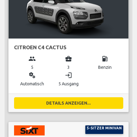
CITROEN C4 CACTUS
group
business_center
local_gas_station
5
3
Benzin
miscellaneous_services
login
Automatisch
5 Ausgang
DETAILS ANZEIGEN...
5-SITZER MINIVAN