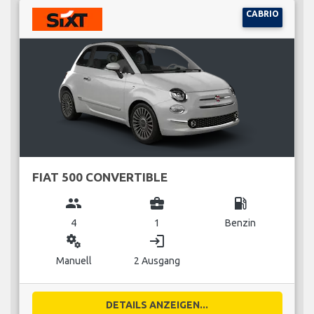
CABRIO
FIAT 500 CONVERTIBLE
group
business_center
local_gas_station
4
1
Benzin
miscellaneous_services
login
Manuell
2 Ausgang
DETAILS ANZEIGEN...