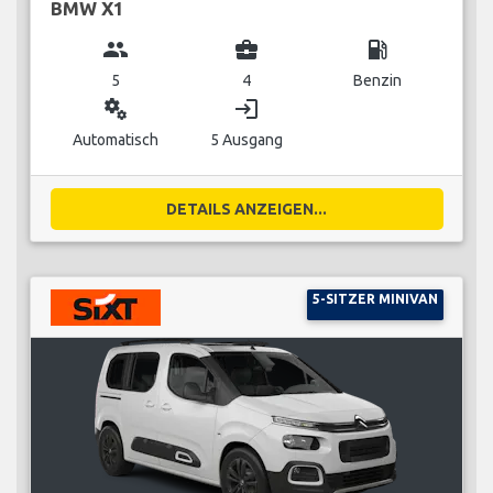
BMW X1
group
business_center
local_gas_station
5
4
Benzin
miscellaneous_services
login
Automatisch
5 Ausgang
DETAILS ANZEIGEN...
5-SITZER MINIVAN