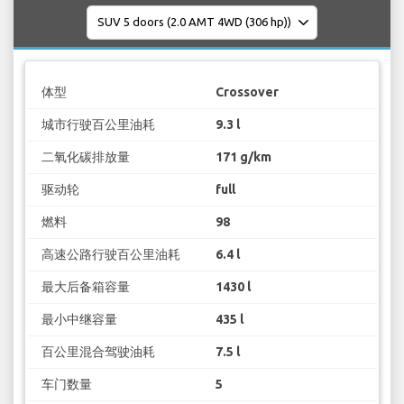
体型
Crossover
城市行驶百公里油耗
9.3 l
二氧化碳排放量
171 g/km
驱动轮
full
燃料
98
高速公路行驶百公里油耗
6.4 l
最大后备箱容量
1430 l
最小中继容量
435 l
百公里混合驾驶油耗
7.5 l
车门数量
5