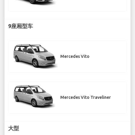
9座厢型车
Mercedes Vito
Mercedes Vito Traveliner
大型