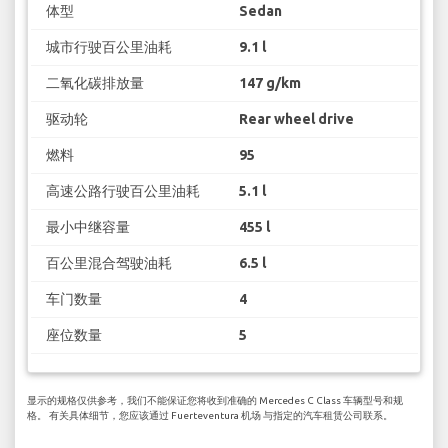
体型
Sedan
城市行驶百公里油耗
9.1 l
二氧化碳排放量
147 g/km
驱动轮
Rear wheel drive
燃料
95
高速公路行驶百公里油耗
5.1 l
最小中继容量
455 l
百公里混合驾驶油耗
6.5 l
车门数量
4
座位数量
5
显示的规格仅供参考，我们不能保证您将收到准确的 Mercedes C Class 车辆型号和规
格。 有关具体细节，您应该通过 Fuerteventura 机场 与指定的汽车租赁公司联系。