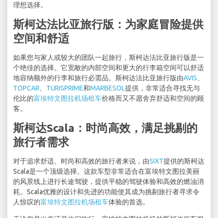
理想选择。
斯柯达法比亚旅行版：为家庭冒险提供
空间和舒适
如果您与家人或较大的团队一起旅行，斯柯达法比亚旅行版是一
个绝佳的选择。它宽敞的内部空间和更大的行李箱空间可以舒适
地容纳额外的行李和旅行必需品。斯柯达法比亚旅行版由
AVIS
、
TOPCAR
、
TURISPRIME
和
MARBESOL
提供，非常适合寻找无与
伦比的
富埃特文图拉机场租车
价格而又不愿舍弃舒适和空间的顾
客。
斯柯达Scala：时尚高效，满足挑剔的
旅行者需求
对于追求舒适、时尚和高效的旅行者来说，由
SIXT
提供的斯柯达
Scala是一个顶级选择。这款车型非常适合在富埃特文图拉美丽
的风景线上进行长途驾驶，提供平稳的驾驶体验和高效的燃油消
耗。Scala优雅的设计和先进的功能使其成为挑剔旅行者寻求令
人惊叹的
富埃特文图拉机场租车
体验的首选。