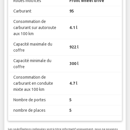
Roues motrices
Front wheel drive
Carburant
95
Consommation de
carburant sur autoroute
4.1 l
aux 100 km
Capacité maximale du
922 l
coffre
Capacité minimale du
300 l
coffre
Consommation de
carburant en conduite
4.7 l
mixte aux 100 km
Nombre de portes
5
nombre de places
5
Les spécifications indiquées sont à titre informatif uniquement, nous ne pouvons