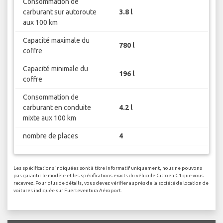
Consommation de
carburant sur autoroute
3.8 l
aux 100 km
Capacité maximale du
780 l
coffre
Capacité minimale du
196 l
coffre
Consommation de
carburant en conduite
4.2 l
mixte aux 100 km
nombre de places
4
Les spécifications indiquées sont à titre informatif uniquement, nous ne pouvons
pas garantir le modèle et les spécifications exacts du véhicule Citroen C1 que vous
recevrez. Pour plus de détails, vous devez vérifier auprès de la société de location de
voitures indiquée sur Fuerteventura Aéroport.