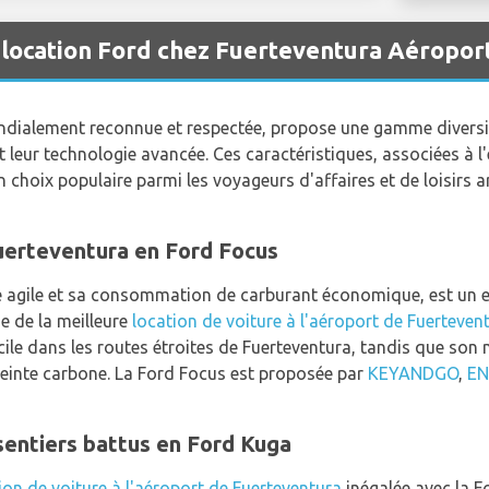
 location Ford chez Fuerteventura Aéropor
ialement reconnue et respectée, propose une gamme diversif
 et leur technologie avancée. Ces caractéristiques, associées à
choix populaire parmi les voyageurs d'affaires et de loisirs arr
uerteventura en Ford Focus
é agile et sa consommation de carburant économique, est un ex
he de la meilleure
location de voiture à l'aéroport de Fuerteven
cile dans les routes étroites de Fuerteventura, tandis que son
reinte carbone. La Ford Focus est proposée par
KEYANDGO
,
EN
sentiers battus en Ford Kuga
ion de voiture à l'aéroport de Fuerteventura
inégalée avec la 