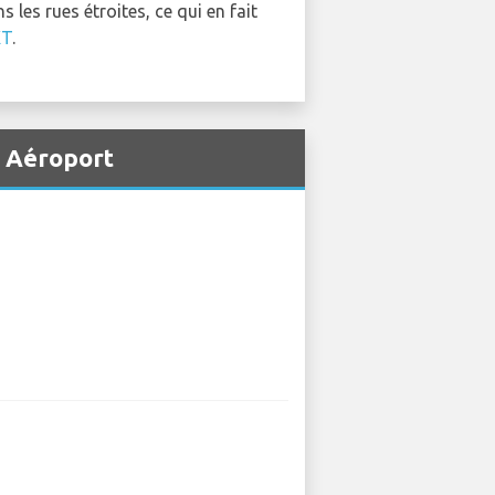
 les rues étroites, ce qui en fait
XT
.
a Aéroport