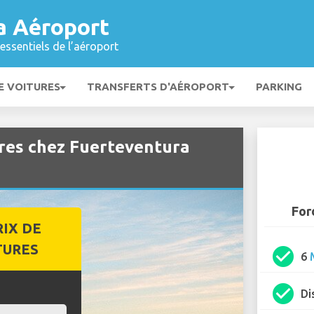
a Aéroport
essentiels de l’aéroport
E VOITURES
TRANSFERTS D'AÉROPORT
PARKING
ures chez Fuerteventura
For
RIX DE
TURES
check_circle
6
check_circle
Di