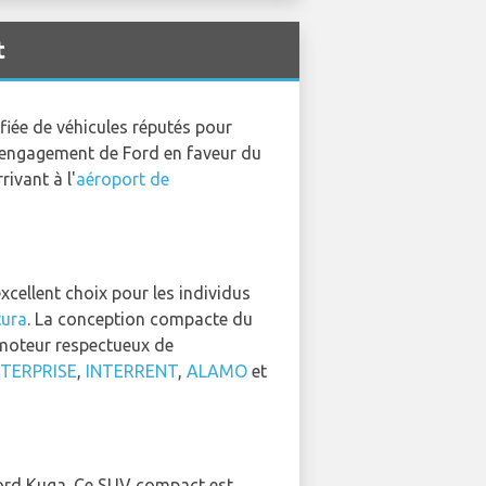
t
iée de véhicules réputés pour
 l'engagement de Ford en faveur du
ivant à l'
aéroport de
cellent choix pour les individus
tura
. La conception compacte du
 moteur respectueux de
TERPRISE
,
INTERRENT
,
ALAMO
et
Ford Kuga. Ce SUV compact est