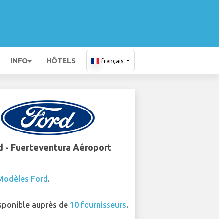
INFO
HÔTELS
français
d - Fuerteventura Aéroport
Modèles Ford
.
sponible auprès de
10 fournisseurs
.