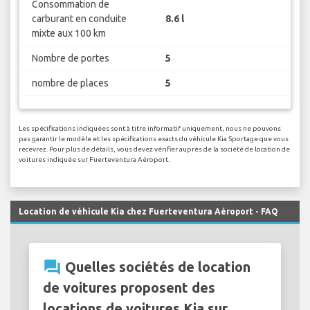
Consommation de
carburant en conduite
8.6 l
mixte aux 100 km
Nombre de portes
5
nombre de places
5
Les spécifications indiquées sont à titre informatif uniquement, nous ne pouvons
pas garantir le modèle et les spécifications exacts du véhicule Kia Sportage que vous
recevrez. Pour plus de détails, vous devez vérifier auprès de la société de location de
voitures indiquée sur Fuerteventura Aéroport.
Location de véhicule Kia chez Fuerteventura Aéroport - FAQ
question_answer
Quelles sociétés de location
de voitures proposent des
locations de voitures Kia sur