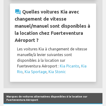
question_answer
Quelles voitures Kia avec
changement de vitesse
manuel/manuel sont disponibles à
la location chez Fuerteventura
Aéroport ?
Les voitures Kia à changement de vitesse
manuelle/à levier suivantes sont
disponibles à la location sur
Fuerteventura Aéroport :
Kia Picanto
,
Kia
Rio
,
Kia Sportage
,
Kia Stonic
Marques de voitures alternatives disponibles à la location sur
Fuerteventura Aéroport