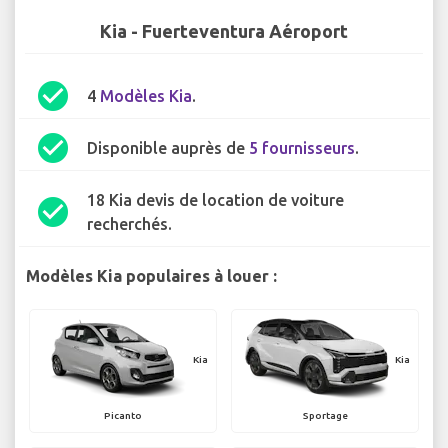
Kia - Fuerteventura Aéroport
check_circle
4
Modèles Kia
.
check_circle
Disponible auprès de
5 fournisseurs
.
18 Kia devis de location de voiture
check_circle
recherchés.
Modèles Kia populaires à louer :
Kia
Kia
Picanto
Sportage