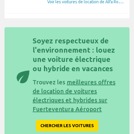
V
oir les voitures de location de Alfa Romeo
Soyez respectueux de
l'environnement : louez
une voiture électrique
ou hybride en vacances
eco
Trouvez les
meilleures offres
de location de voitures
électriques et hybrides sur
Fuerteventura Aéroport
CHERCHER LES VOITURES