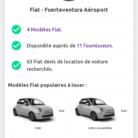
Fiat - Fuerteventura Aéroport
check_circle
4
Modèles Fiat
.
check_circle
Disponible auprès de
11 fournisseurs
.
63 Fiat devis de location de voiture
check_circle
recherchés.
Modèles Fiat populaires à louer :
Fiat
Fiat
500
500 Convertible