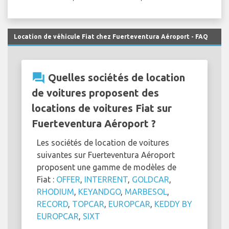
Location de véhicule Fiat chez Fuerteventura Aéroport - FAQ
question_answer
Quelles sociétés de location
de voitures proposent des
locations de voitures Fiat sur
Fuerteventura Aéroport ?
Les sociétés de location de voitures
suivantes sur Fuerteventura Aéroport
proposent une gamme de modèles de
Fiat :
OFFER
,
INTERRENT
,
GOLDCAR
,
RHODIUM
,
KEYANDGO
,
MARBESOL
,
RECORD
,
TOPCAR
,
EUROPCAR
,
KEDDY BY
EUROPCAR
,
SIXT