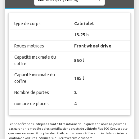
type de corps
Cabriolet
15.25 h
Roues motrices
Front wheel drive
Capacité maximale du
550 l
coffre
Capacité minimale du
185 l
coffre
Nombre de portes
2
nombre de places
4
Les spécifications indiquées sont à titre informatif uniquement, nous ne pouvons
pas garantir le modèle et les spécifications exacts du véhicule Fiat 500 Convertible
que vous recevrez. Pour plus de détails, vous devez vérifier auprès de la société de
location de voitures indiquée sur Fuerteventura Aéroport.