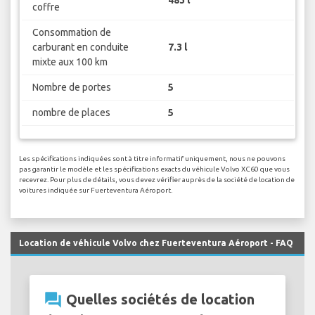
coffre
Consommation de
carburant en conduite
7.3 l
mixte aux 100 km
Nombre de portes
5
nombre de places
5
Les spécifications indiquées sont à titre informatif uniquement, nous ne pouvons
pas garantir le modèle et les spécifications exacts du véhicule Volvo XC60 que vous
recevrez. Pour plus de détails, vous devez vérifier auprès de la société de location de
voitures indiquée sur Fuerteventura Aéroport.
Location de véhicule Volvo chez Fuerteventura Aéroport - FAQ
question_answer
Quelles sociétés de location