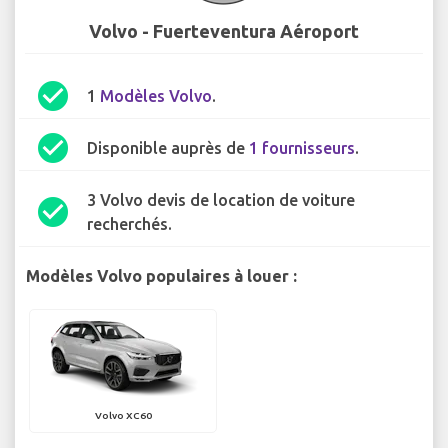
Volvo - Fuerteventura Aéroport
check_circle
1
Modèles Volvo
.
check_circle
Disponible auprès de
1 fournisseurs
.
3 Volvo devis de location de voiture
check_circle
recherchés.
Modèles Volvo populaires à louer :
Volvo XC60