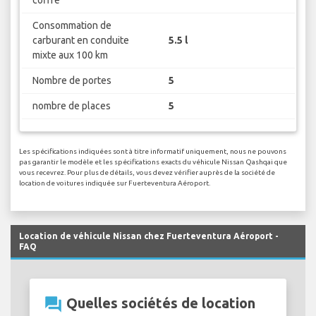
Consommation de
carburant en conduite
5.5 l
mixte aux 100 km
Nombre de portes
5
nombre de places
5
Les spécifications indiquées sont à titre informatif uniquement, nous ne pouvons
pas garantir le modèle et les spécifications exacts du véhicule Nissan Qashqai que
vous recevrez. Pour plus de détails, vous devez vérifier auprès de la société de
location de voitures indiquée sur Fuerteventura Aéroport.
Location de véhicule Nissan chez Fuerteventura Aéroport -
FAQ
question_answer
Quelles sociétés de location