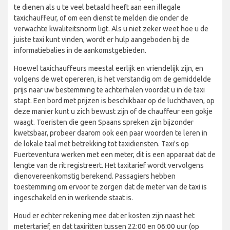
te dienen als u te veel betaald heeft aan een illegale
taxichauffeur, of om een dienst te melden die onder de
verwachte kwaliteitsnorm ligt. Als u niet zeker weet hoe u de
juiste taxi kunt vinden, wordt er hulp aangeboden bij de
informatiebalies in de aankomstgebieden.
Hoewel taxichauffeurs meestal eerlijk en vriendelijk zijn, en
volgens de wet opereren, is het verstandig om de gemiddelde
prijs naar uw bestemming te achterhalen voordat u in de taxi
stapt. Een bord met prijzen is beschikbaar op de luchthaven, op
deze manier kunt u zich bewust zijn of de chauffeur een gokje
waagt. Toeristen die geen Spaans spreken zijn bijzonder
kwetsbaar, probeer daarom ook een paar woorden te leren in
de lokale taal met betrekking tot taxidiensten. Taxi's op
Fuerteventura werken met een meter, dit is een apparaat dat de
lengte van de rit registreert. Het taxitarief wordt vervolgens
dienovereenkomstig berekend. Passagiers hebben
toestemming om ervoor te zorgen dat de meter van de taxi is
ingeschakeld en in werkende staat is.
Houd er echter rekening mee dat er kosten zijn naast het
metertarief, en dat taxiritten tussen 22:00 en 06:00 uur (op