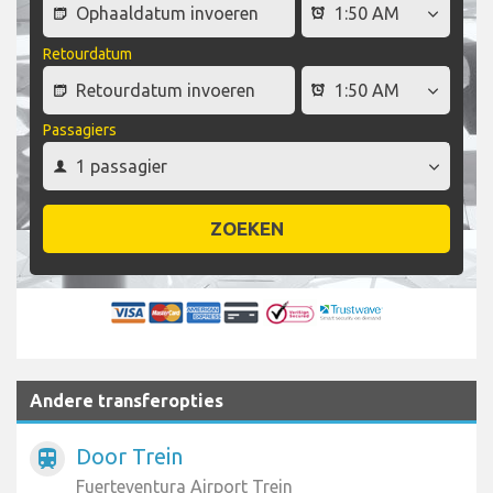
Retourdatum
Passagiers
ZOEKEN
Andere transferopties
Door Trein
train
Fuerteventura Airport Trein