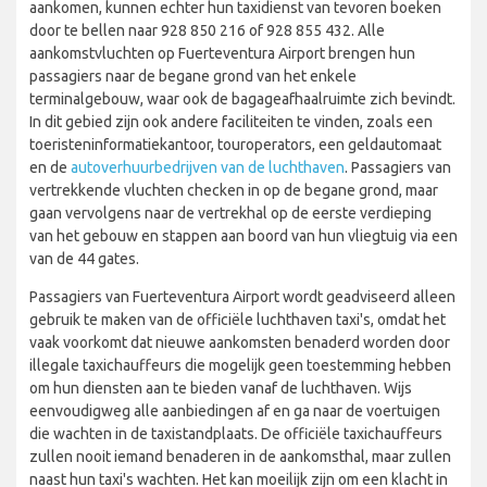
aankomen, kunnen echter hun taxidienst van tevoren boeken
door te bellen naar 928 850 216 of 928 855 432. Alle
aankomstvluchten op Fuerteventura Airport brengen hun
passagiers naar de begane grond van het enkele
terminalgebouw, waar ook de bagageafhaalruimte zich bevindt.
In dit gebied zijn ook andere faciliteiten te vinden, zoals een
toeristeninformatiekantoor, touroperators, een geldautomaat
en de
autoverhuurbedrijven van de luchthaven
. Passagiers van
vertrekkende vluchten checken in op de begane grond, maar
gaan vervolgens naar de vertrekhal op de eerste verdieping
van het gebouw en stappen aan boord van hun vliegtuig via een
van de 44 gates.
Passagiers van Fuerteventura Airport wordt geadviseerd alleen
gebruik te maken van de officiële luchthaven taxi's, omdat het
vaak voorkomt dat nieuwe aankomsten benaderd worden door
illegale taxichauffeurs die mogelijk geen toestemming hebben
om hun diensten aan te bieden vanaf de luchthaven. Wijs
eenvoudigweg alle aanbiedingen af en ga naar de voertuigen
die wachten in de taxistandplaats. De officiële taxichauffeurs
zullen nooit iemand benaderen in de aankomsthal, maar zullen
naast hun taxi's wachten. Het kan moeilijk zijn om een klacht in