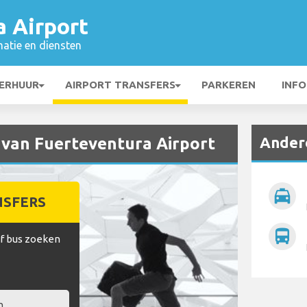
a Airport
matie en diensten
ERHUUR
AIRPORT TRANSFERS
PARKEREN
INFO
Andere
n van Fuerteventura Airport
local_taxi
NSFERS
directions_bus
of bus zoeken