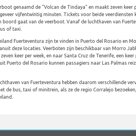
erboot genaamd de "Volcan de Tindaya" en maakt zeven keer p
ngeveer vijfentwintig minuten. Tickets voor beide veerdiensten
n boord gaat van de veerboot. Vanaf de luchthaven van Fuert
s of taxi.
eiland Fuerteventura zijn te vinden in Puerto del Rosario en M
anuit deze locaties. Veerboten zijn beschikbaar van Morro Jable
zeven keer per week, en naar Santa Cruz de Tenerife, een keer 
anuit Puerto del Rosario kunnen passagiers naar Las Palmas rei
chthaven van Fuerteventura hebben daarom verschillende ver
t de bus, taxi of minitrein, als ze de regio Corralejo bezoeken
iland.