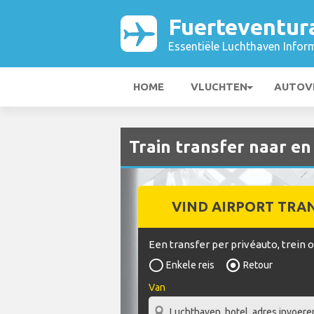
Fuerteventur
Essentiële Luchthaven Infor
HOME
VLUCHTEN
AUTOV
Train transfer naar e
VIND AIRPORT TRA
Een transfer per privéauto, trein 
Enkele reis
Retour
Van