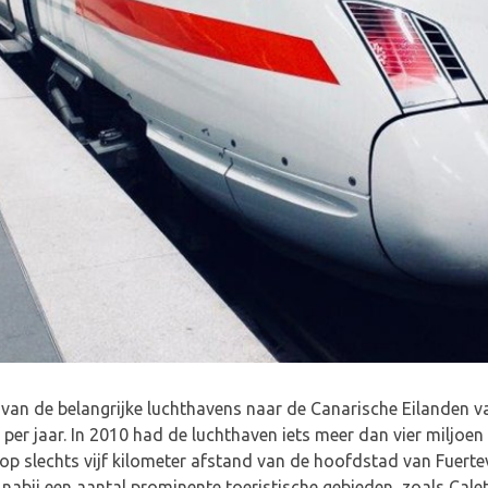
 van de belangrijke luchthavens naar de Canarische Eilanden v
 per jaar. In 2010 had de luchthaven iets meer dan vier miljoe
op slechts vijf kilometer afstand van de hoofdstad van Fuerte
nabij een aantal prominente toeristische gebieden, zoals Calet