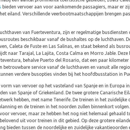
s
bieden vervoer aan voor aankomende passagiers, maar er zij
p het eiland. Verschillende veerbootmaatschappijen brengen pa
luchthaven van Fuerteventura, zijn er regelmatige busdiensten 
 busroutes beschikbaar vanaf de bushaltes op de luchthaven. De
en, Caleta de Fuste en Las Salinas, en staat bekend als busrou
jdt naar Tarajal, La Lajita, Costa Calma en Morro Jable. Deze
teventura, behalve Puerto del Rosario, dat een paar kilometer
n betrouwbare service vanaf de luchthaven en vanuit alle regio'
unnen verdere busopties vinden bij het hoofdbusstation in Pue
 vorm van vervoer op het vasteland van Spanje en in Europa i
den van Spanje of Griekenland. De twee grotere Canarische Eil
twerk hebben, met name Tenerife. De treinen in het zuidelijke d
lanning en de treinen in het noorden zullen binnenkort volgen
a voor vervoer, maar ze hebben het nog niet helemaal gehaald 
elovend uit voor treinen in dit gebied. Op deze grotere eilande
ing bieden tussen de noordelijke en zuidelijke vakantieoorden e