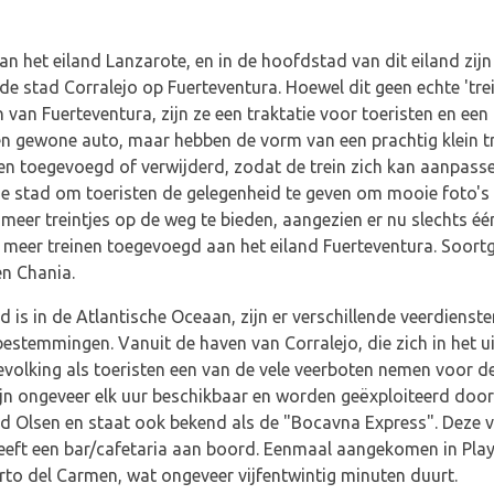
an het eiland Lanzarote, en in de hoofdstad van dit eiland zijn 
de stad Corralejo op Fuerteventura. Hoewel dit geen echte 'trei
 van Fuerteventura, zijn ze een traktatie voor toeristen en ee
s een gewone auto, maar hebben de vorm van een prachtig klein 
 toegevoegd of verwijderd, zodat de trein zich kan aanpasse
 de stad om toeristen de gelegenheid te geven om mooie foto's 
 meer treintjes op de weg te bieden, aangezien er nu slechts é
meer treinen toegevoegd aan het eiland Fuerteventura. Soortgel
en Chania.
d is in de Atlantische Oceaan, zijn er verschillende veerdiens
bestemmingen. Vanuit de haven van Corralejo, die zich in het u
evolking als toeristen een van de vele veerboten nemen voor de
ijn ongeveer elk uur beschikbaar en worden geëxploiteerd door
ed Olsen en staat ook bekend als de "Bocavna Express". Deze v
eeft een bar/cafetaria aan boord. Eenmaal aangekomen in Play
rto del Carmen, wat ongeveer vijfentwintig minuten duurt.