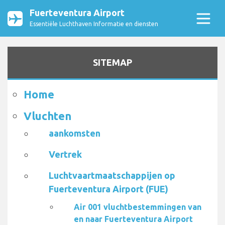
Fuerteventura Airport
Essentiële Luchthaven Informatie en diensten
SITEMAP
Home
Vluchten
aankomsten
Vertrek
Luchtvaartmaatschappijen op
Fuerteventura Airport (FUE)
Air 001 vluchtbestemmingen van
en naar Fuerteventura Airport