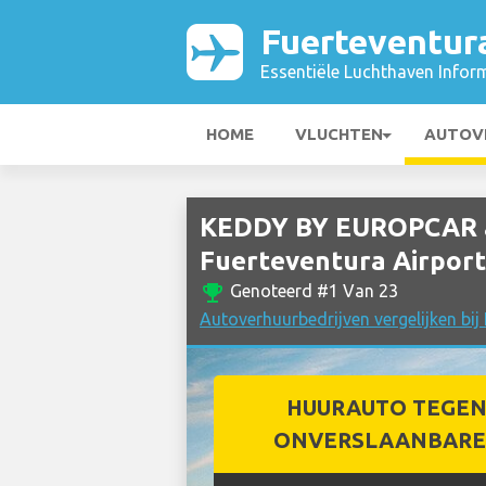
Fuerteventur
Essentiële Luchthaven Infor
HOME
VLUCHTEN
AUTOV
KEDDY BY EUROPCAR a
Fuerteventura Airport
emoji_events
Genoteerd #1 Van 23
Autoverhuurbedrijven vergelijken bij
HUURAUTO TEGEN
ONVERSLAANBARE 