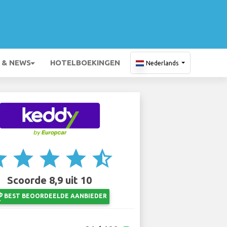
 & NEWS
HOTELBOEKINGEN
Nederlands
ar
star
star
star
star_half
Scoorde 8,9 uit 10
ents
BEST BEOORDEELDE AANBIEDER