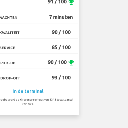
91 / 100
emoji_events
7 minuten
 WACHTEN
90 / 100
KWALITEIT
85 / 100
SERVICE
90 / 100
emoji_events
PICK-UP
93 / 100
 DROP-OFF
In de terminal
gebaseerd op 6 recente reviews van 1343 totaal aantal
reviews.