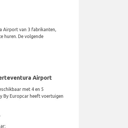
a Airport van 3 fabrikanten,
 te huren. De volgende
erteventura Airport
eschikbaar met 4 en 5
dy By Europcar heeft voertuigen
.
ar: