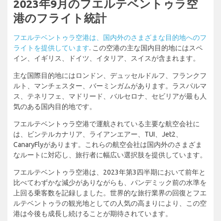
2023年9月のフエルテベントゥラ空
港のフライト統計
フエルテベントゥラ空港は、国内外のさまざまな目的地へのフ
ライトを提供しています
. この空港の主な国内目的地にはスペ
イン、イギリス、ドイツ、イタリア、スイスが含まれます。
主な国際目的地にはロンドン、デュッセルドルフ、フランクフ
ルト、マンチェスター、バーミンガムがあります。ラスパルマ
ス、テネリフェ、マドリード、バルセロナ、セビリアが最も人
気のある国内目的地です。
フエルテベントゥラ空港で運航されている主要な航空会社に
は、ビンテルカナリア、ライアンエアー、TUI、Jet2、
CanaryFlyがあります。これらの航空会社は国内外のさまざま
なルートに対応し、旅行者に幅広い選択肢を提供しています。
フエルテベントゥラ空港は、2023年第3四半期において前年と
比べてわずかな減少がありながらも、パンデミック前の水準を
上回る乗客数を記録しました。世界的な旅行業界の回復とフエ
ルテベントゥラの観光地としての人気の高まりにより、この空
港は今後も成長し続けることが期待されています。