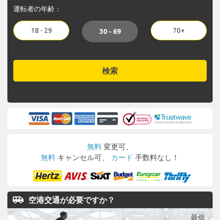
運転者の年齢：
18 - 29
70+
30 - 69
検索
無料
変更可、
無料
キャンセル可、
カード
手数料なし！
airport_shuttle
空港交通が必要ですか？
最低