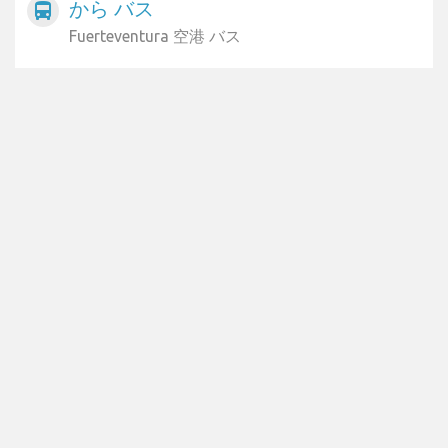
から バス
directions_bus
Fuerteventura 空港 バス