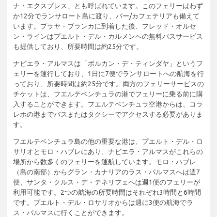
ナ・エクスプレス」とも呼ばれています。このフェリーはわず
か12分でランサロート島に渡り、バー/カフェテリアも備えて
います。プラヤ・ブランカに到着した後、フレッド・オルセ
ン・ラインはプエルト・デル・カルメンへの無料バスサービス
も提供しており、所要時間は約25分です。
ナビエラ・アルマスは「ボルカン・デ・ティンダヤ」というフ
ェリーを運行しており、1日に7便でランサロートへの航海を行
っており、所要時間は約25分です。両方のフェリーサービスの
チケットは、フエルテベンチュラの港でフェリーに乗る前に購
入することができます。フエルテベンチュラ空港からは、コラ
レホの港までバスまたはタクシーでアクセスする必要がありま
す。
フエルテベンチュラ島の他の重要な港は、プエルト・デル・ロ
サリオとモロ・ハブレにあり、ナビエラ・アルマスがこれらの
場所から数多くのフェリーを運航しています。モロ・ハブレ
（島の南部）からグラン・カナリアのラス・パルマスへは週7
便、サンタ・クルス・デ・テネリフェへは週1便のフェリーが
利用可能です。2つの航海の所要時間はそれぞれ3時間と6時間
です。プエルト・デル・ロサリオからは週に3便の航海でラ
ス・パルマスに行くことができます。