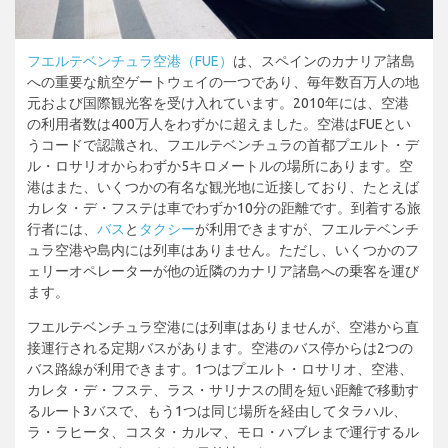
フエルテベンチュラ空港（FUE）
は、スペインのカナリア諸島
への重要な航空ゲートウェイの一つであり、毎年数百万人の地
元および国際観光客を受け入れています。2010年には、空港
の利用者数は400万人をわずかに超えました。空港はFUEとい
うコードで認識され、フエルテベンチュラの首都プエルト・デ
ル・ロサリオからわずか5キロメートルの場所にあります。空
港はまた、いくつかの有名な観光地に近接しており、たとえば
カレタ・デ・フステは車でわずか10分の距離です。到着する旅
行者には、
バス
と
タクシー
が利用できますが、フエルテベンチ
ュラ空港や島内には列車はありません。ただし、いくつかのフ
ェリーオペレーターが他の近隣のカナリア諸島への乗客を運び
ます。
フエルテベンチュラ空港には列車はありませんが、空港から直
接運行される定期バスがあります。空港のバス停からは2つの
バス路線が利用できます。1つはプエルト・ロサリオ、空港、
カレタ・デ・フステ、ラス・サリナスの間を短い距離で移動す
るルート3バスで、もう1つは同じ場所を経由してタラハル、
ラ・ラヒータ、コスタ・カルマ、モロ・ハブレまで運行するル