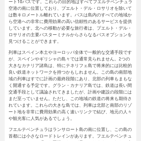
ート10バスです。これらの目的地はすべてフエルテベンチュラ
空港の南に位置しており、プエルト・デル・ロサリオを除いて
は数キロメートル離れています。バスは島内のすべての地域か
ら空港への非常に費用効果の高い信頼性のあるサービスを提供
しています。北への移動が必要な旅行者は、プエルト・デル・
ロサリオの主要バスターミナルからさらなるバスオプションを
見つけることができます。
列車はスペイン本土やヨーロッパ全体で一般的な交通手段です
が、スペインやギリシャの島々では通常見られません。2つの
大きなカナリア諸島は、特にテネリフェ島で将来的には比較的
良い鉄道ネットワークを持つかもしれません。この島の南部地
域の列車はすでに計画の最終段階にあり、北部の列車もまもな
く開通する予定です。グラン・カナリア島では、鉄道は長い間
交通手段として議論されてきましたが、計画や建設の段階には
まだ至っていません。ただし、この地域の鉄道の将来も期待さ
れています。これらの大きな島では、列車は北部と南部のリゾ
ート地を非常に費用効果の高く速いリンクで結び、地元の人々
や観光客に人気があるでしょう。
フエルテベンチュラはランサロート島の南に位置し、この島の
首都には小さなロードトレインがあります。フエルテベンチュ