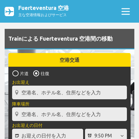
Fuerteventura 空港
主な空港情報およびサービス
Trainによる Fuerteventura 空港間の移動
空港交通
片道
往復
お出迎え
降車場所
お出迎えの日付