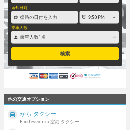
返却日時
乗車人数
検索
他の交通オプション
から タクシー
local_taxi
Fuerteventura 空港 タクシー