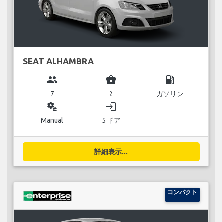
SEAT ALHAMBRA
group
business_center
local_gas_station
7
2
ガソリン
miscellaneous_services
login
Manual
5 ドア
詳細表示...
コンパクト