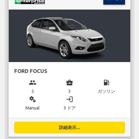
FORD FOCUS
group
business_center
local_gas_station
5
3
ガソリン
miscellaneous_services
login
Manual
3 ドア
詳細表示...