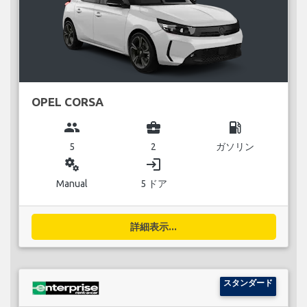
OPEL CORSA
group
business_center
local_gas_station
5
2
ガソリン
miscellaneous_services
login
Manual
5 ドア
詳細表示...
スタンダード