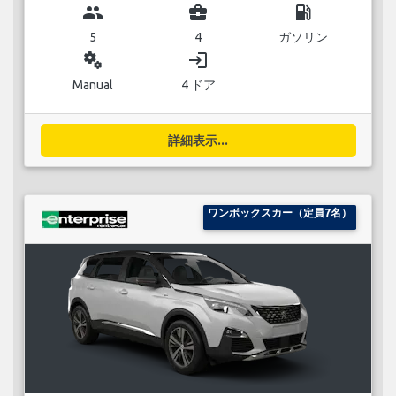
group
business_center
local_gas_station
5
4
ガソリン
miscellaneous_services
login
Manual
4 ドア
詳細表示...
ワンボックスカー（定員7名）