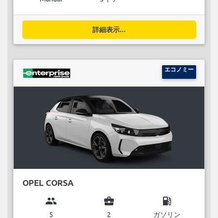
詳細表示...
エコノミー
OPEL CORSA
group
business_center
local_gas_station
5
2
ガソリン