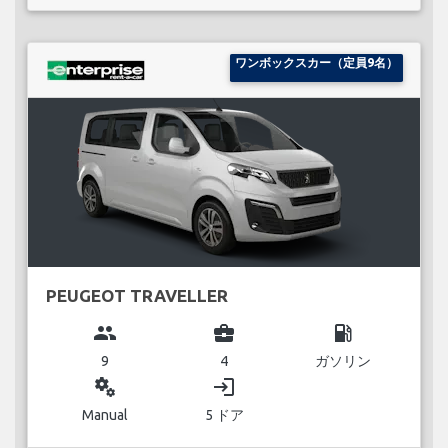
ワンボックスカー（定員9名）
PEUGEOT TRAVELLER
group
business_center
local_gas_station
9
4
ガソリン
miscellaneous_services
login
Manual
5 ドア