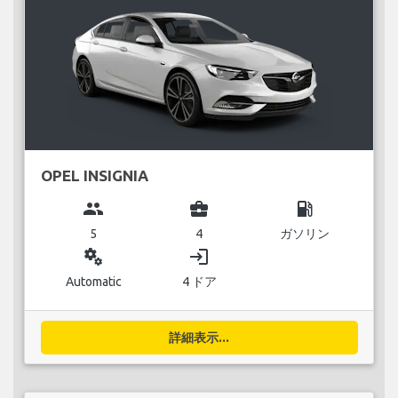
OPEL INSIGNIA
group
business_center
local_gas_station
5
4
ガソリン
miscellaneous_services
login
Automatic
4 ドア
詳細表示...