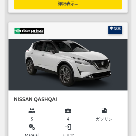
詳細表示...
中型車
NISSAN QASHQAI
group
business_center
local_gas_station
5
4
ガソリン
miscellaneous_services
login
Manual
5 ドア