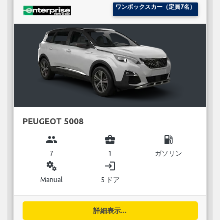
ワンボックスカー（定員7名）
PEUGEOT 5008
group
business_center
local_gas_station
7
1
ガソリン
miscellaneous_services
login
Manual
5 ドア
詳細表示...