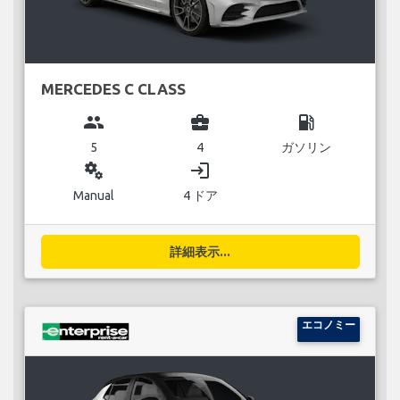
MERCEDES C CLASS
group
business_center
local_gas_station
5
4
ガソリン
miscellaneous_services
login
Manual
4 ドア
詳細表示...
エコノミー