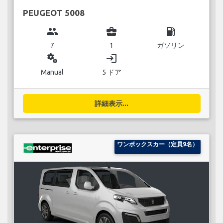
PEUGEOT 5008
group
business_center
local_gas_station
7
1
ガソリン
miscellaneous_services
login
Manual
5 ドア
詳細表示...
ワンボックスカー（定員9名）