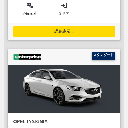
miscellaneous_services
login
Manual
5 ドア
詳細表示...
スタンダード
OPEL INSIGNIA