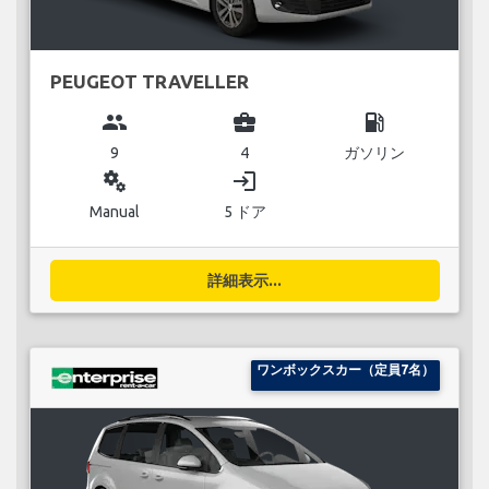
PEUGEOT TRAVELLER
group
business_center
local_gas_station
9
4
ガソリン
miscellaneous_services
login
Manual
5 ドア
詳細表示...
ワンボックスカー（定員7名）