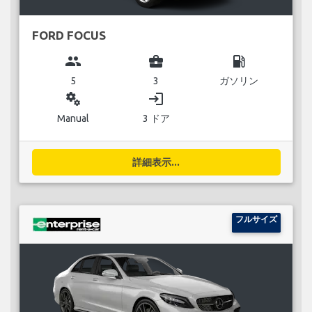
FORD FOCUS
group
business_center
local_gas_station
5
3
ガソリン
miscellaneous_services
login
Manual
3 ドア
詳細表示...
フルサイズ