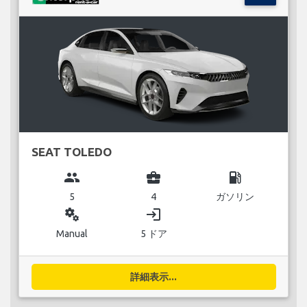
SEAT TOLEDO
group
business_center
local_gas_station
5
4
ガソリン
miscellaneous_services
login
Manual
5 ドア
詳細表示...