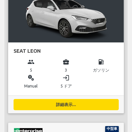
SEAT LEON
group
business_center
local_gas_station
5
3
ガソリン
miscellaneous_services
login
Manual
5 ドア
詳細表示...
中型車