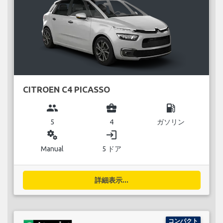
CITROEN C4 PICASSO
group
business_center
local_gas_station
5
4
ガソリン
miscellaneous_services
login
Manual
5 ドア
詳細表示...
コンパクト