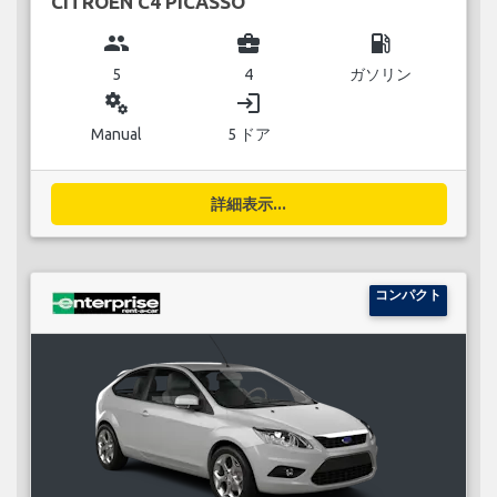
CITROEN C4 PICASSO
group
business_center
local_gas_station
5
4
ガソリン
miscellaneous_services
login
Manual
5 ドア
詳細表示...
コンパクト