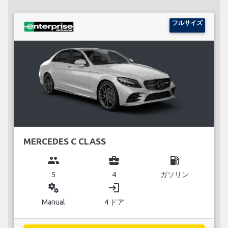
フルサイズ
MERCEDES C CLASS
group
business_center
local_gas_station
5
4
ガソリン
miscellaneous_services
login
Manual
4 ドア