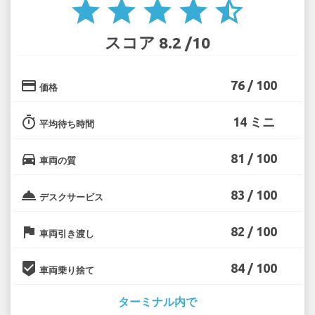
star
star
star
star
star_half
スコア 8.2 /10
credit_card
76 / 100
価格
timer
14 ミニ
平均待ち時間
directions_car
81 / 100
車両の質
room_service
83 / 100
デスクサービス
flag
82 / 100
車両引き渡し
beenhere
84 / 100
車両乗り捨て
ターミナル内で