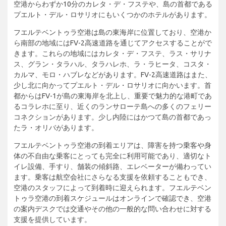
空港からわずか10分のカレタ・デ・フステや、島の首都である
プエルト・デル・ロサリオにもいくつかのホテルがあります。
フエルテベントゥラ空港は島の東海岸に位置しており、空港か
ら南部の地域にはFV-2高速道路を通じてアクセスすることがで
きます。これらの地域にはカレタ・デ・フステ、ラス・サリナ
ス、グラン・タラハル、タラハレホ、ラ・ラヒータ、コスタ・
カルマ、モロ・ハブレなどがあります。FV-2高速道路はまた、
少し北に向かってプエルト・デル・ロサリオに向かいます。首
都からはFV-1が島の東海岸を北上し、重要で魅力的な港町であ
るコラレホに至り、近くのランサローテ島への多くのフェリー
コネクションがあります。少し内陸にはかつて島の首都であっ
たラ・オリバがあります。
フエルテベントゥラ空港の到着エリアは、障害を持つ乗客や身
体の不自由な乗客にとっても完全に利用可能であり、適切なト
イレ設備、手すり、舗装の傾斜路、エレベーターが備わってい
ます。乗客は航空会社にさらなる支援を依頼することもでき、
空港のスタッフによって到着時に迎えられます。フエルテベン
トゥラ空港の到着スケジュールはオンラインで確認でき、空港
の案内デスクでは交通やその他の一般的な問い合わせに対する
支援を提供しています。