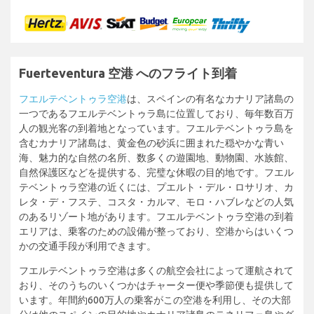
Fuerteventura 空港 へのフライト到着
フエルテベントゥラ空港
は、スペインの有名なカナリア諸島の
一つであるフエルテベントゥラ島に位置しており、毎年数百万
人の観光客の到着地となっています。フエルテベントゥラ島を
含むカナリア諸島は、黄金色の砂浜に囲まれた穏やかな青い
海、魅力的な自然の名所、数多くの遊園地、動物園、水族館、
自然保護区などを提供する、完璧な休暇の目的地です。フエル
テベントゥラ空港の近くには、プエルト・デル・ロサリオ、カ
レタ・デ・フステ、コスタ・カルマ、モロ・ハブレなどの人気
のあるリゾート地があります。フエルテベントゥラ空港の到着
エリアは、乗客のための設備が整っており、空港からはいくつ
かの交通手段が利用できます。
フエルテベントゥラ空港は多くの航空会社によって運航されて
おり、そのうちのいくつかはチャーター便や季節便も提供して
います。年間約600万人の乗客がこの空港を利用し、その大部