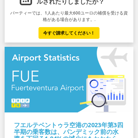
ルされたりしましたか？
パーティーでは、1人あたり最大600ユーロの補償を受ける資
セ
格がある場合があります。.
い
今すぐ請求してください！
フエルテベントゥラ空港の2023年第3四
半期の乗客数は、パンデミック前の水