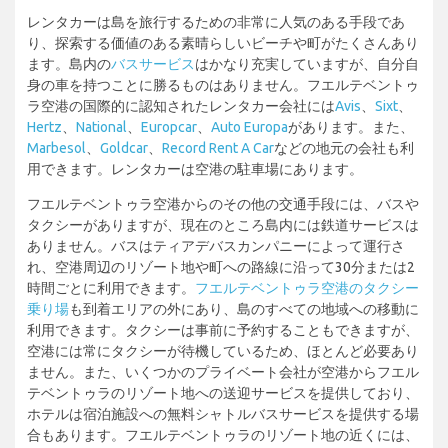
レンタカーは島を旅行するための非常に人気のある手段であ
り、探索する価値のある素晴らしいビーチや町がたくさんあり
ます。島内の
バスサービス
はかなり充実していますが、自分自
身の車を持つことに勝るものはありません。フエルテベントゥ
ラ空港の国際的に認知されたレンタカー会社には
Avis
、
Sixt
、
Hertz
、
National
、
Europcar
、
Auto Europa
があります。また、
Marbesol
、
Goldcar
、
Record Rent A Car
などの地元の会社も利
用できます。レンタカーは空港の駐車場にあります。
フエルテベントゥラ空港からのその他の交通手段には、バスや
タクシーがありますが、現在のところ島内には鉄道サービスは
ありません。バスはティアデバスカンパニーによって運行さ
れ、空港周辺のリゾート地や町への路線に沿って30分または2
時間ごとに利用できます。
フエルテベントゥラ空港のタクシー
乗り場
も到着エリアの外にあり、島のすべての地域への移動に
利用できます。タクシーは事前に予約することもできますが、
空港には常にタクシーが待機しているため、ほとんど必要あり
ません。また、いくつかのプライベート会社が空港からフエル
テベントゥラのリゾート地への送迎サービスを提供しており、
ホテルは宿泊施設への無料シャトルバスサービスを提供する場
合もあります。フエルテベントゥラのリゾート地の近くには、