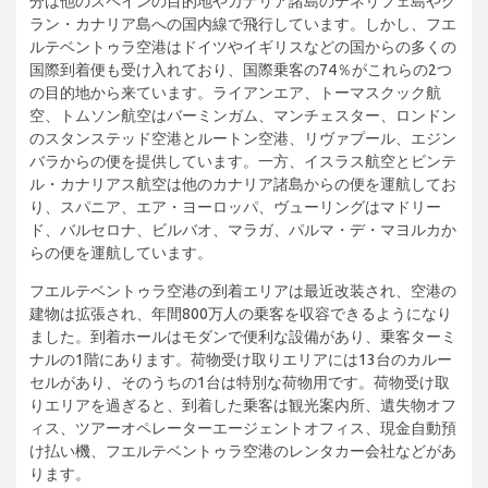
分は他のスペインの目的地やカナリア諸島のテネリフェ島やグ
ラン・カナリア島への国内線で飛行しています。しかし、フエ
ルテベントゥラ空港はドイツやイギリスなどの国からの多くの
国際到着便も受け入れており、国際乗客の74％がこれらの2つ
の目的地から来ています。ライアンエア、トーマスクック航
空、トムソン航空はバーミンガム、マンチェスター、ロンドン
のスタンステッド空港とルートン空港、リヴァプール、エジン
バラからの便を提供しています。一方、イスラス航空とビンテ
ル・カナリアス航空は他のカナリア諸島からの便を運航してお
り、スパニア、エア・ヨーロッパ、ヴューリングはマドリー
ド、バルセロナ、ビルバオ、マラガ、パルマ・デ・マヨルカか
らの便を運航しています。
フエルテベントゥラ空港の到着エリアは最近改装され、空港の
建物は拡張され、年間800万人の乗客を収容できるようになり
ました。到着ホールはモダンで便利な設備があり、乗客ターミ
ナルの1階にあります。荷物受け取りエリアには13台のカルー
セルがあり、そのうちの1台は特別な荷物用です。荷物受け取
りエリアを過ぎると、到着した乗客は観光案内所、遺失物オフ
ィス、ツアーオペレーターエージェントオフィス、現金自動預
け払い機、フエルテベントゥラ空港のレンタカー会社などがあ
ります。