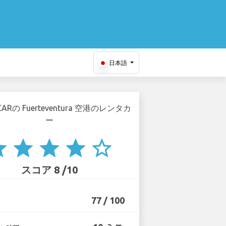
日本語
ar
star
star
star
star_border
スコア 8 /10
77 / 100