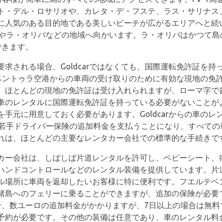
ト・デル・ロサリオや、カレタ・デ・フステ、ラス・サリナス
に人気のある目的地である美しいビーチが広がるエリアへと続
レホやラ・オリバなどの地域へ向かいます。ラ・オリバはかつて
できます。
求される場合、Goldcarではなくても、国際運転免許証を
ルテベントゥラ空港からの車両の受け取りのために有効な現地の
。ほとんどの現地の免許証は受け入れられますが、ローマ字で
車のレンタルに国際運転免許証を持っている必要がないことが
手元に用意しておく必要があります。Goldcarからの車のレ
は若手ドライバー保険の追加料金を支払うことになり、すべての
れは、ほとんどの主要なレンタカー会社での標準的な手続きで
カー会社は、しばしば片道レンタルを許可し、ベビーシート、
ハンドコントロールなどのレンタル装備を提供しています。片
ル場所に車両を返却したいお客様に特に便利です。フエルテベ
諸島へのフェリーに乗ることができますが、追加の保険が必要
合、数ユーロの追加料金がかかりますが、7日以上の場合は無料
予約が必要です。その他の装備は任意であり、車のレンタル料