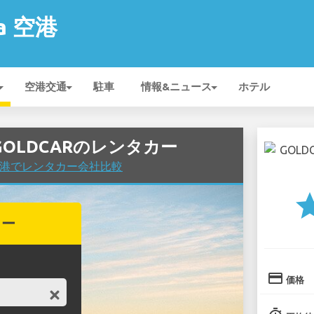
ra 空港
空港交通
駐車
情報&ニュース
ホテル
港のGOLDCARのレンタカー
ura 空港でレンタカー会社比較
st
カー
credit_card
価格