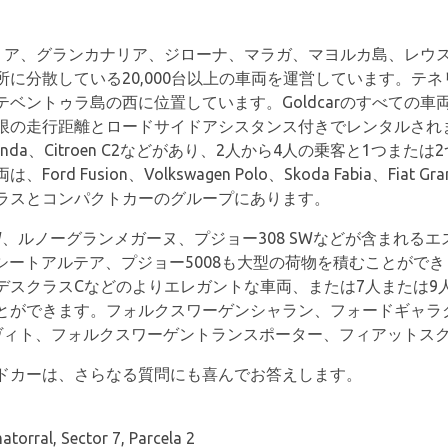
ルメリア、グランカナリア、ジローナ、マラガ、マヨルカ島、レ
に分散している20,000台以上の車両を運営しています。テ
ベントゥラ島の西に位置しています。Goldcarのすべての
の走行距離とロードサイドアシスタンス付きでレンタルされます
、Fiat Panda、Citroen C2などがあり、2人から4人の乗客と
 Fusion、Volkswagen Polo、Skoda Fabia、Fiat 
ラスとコンパクトカーのグループにあります。
、ルノーグランメガーヌ、プジョー308 SWなどが含まれる
、シートアルテア、プジョー5008も大型の荷物を積むことがで
デスクラスCなどのよりエレガントな車両、または7人または9
とができます。フォルクスワーゲンシャラン、フォードギャラ
ヴィト、フォルクスワーゲントランスポーター、フィアットスク
ドカーは、さらなる質問にも喜んでお答えします。
atorral, Sector 7, Parcela 2