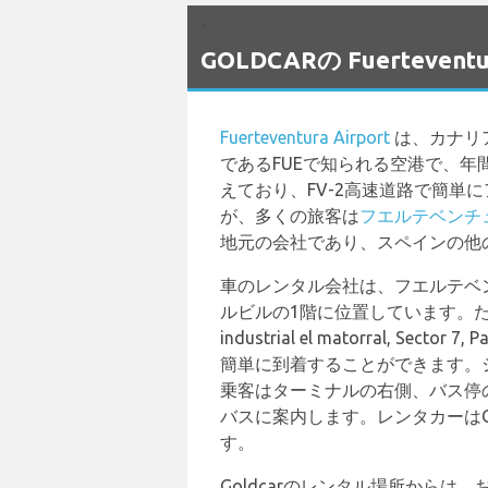
`
GOLDCARの Fuertev
Fuerteventura Airport
は、カナリ
であるFUEで知られる空港で、年
えており、FV-2高速道路で簡
が、多くの旅客は
フエルテベンチ
地元の会社であり、スペインの他
車のレンタル会社は、フエルテベ
ルビルの1階に位置しています。ただし
industrial el matorral
簡単に到着することができます。シャ
乗客はターミナルの右側、バス停の外で
バスに案内します。レンタカーはG
す。
Goldcarのレンタル場所から