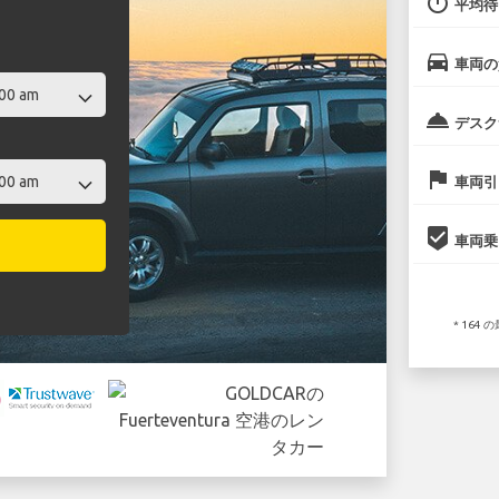
timer
平均待
directions_car
車両の
room_service
デスク
flag
車両引
beenhere
車両乗
* 16