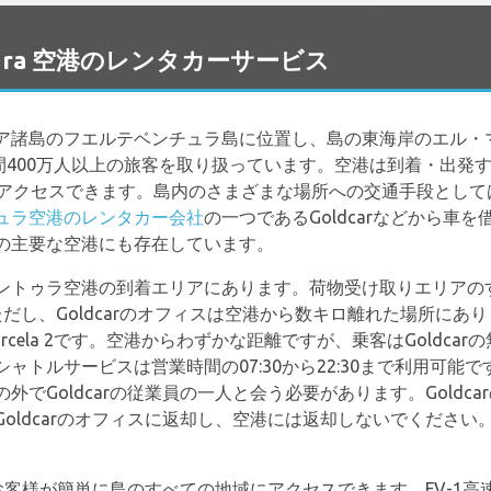
entura 空港のレンタカーサービス
ア諸島のフエルテベンチュラ島に位置し、島の東海岸のエル・
間400万人以上の旅客を取り扱っています。空港は到着・出発
単にアクセスできます。島内のさまざまな場所への交通手段とし
ュラ空港のレンタカー会社
の一つであるGoldcarなどから車を
の主要な空港にも存在しています。
ントゥラ空港の到着エリアにあります。荷物受け取りエリアの
、Goldcarのオフィスは空港から数キロ離れた場所にあります。住所は
, Sector 7, Parcela 2です。空港からわずかな距離ですが、乗客はG
トルサービスは営業時間の07:30から22:30まで利用可能です
Goldcarの従業員の一人と会う必要があります。Goldcar
oldcarのオフィスに返却し、空港には返却しないでくださ
は、お客様が簡単に島のすべての地域にアクセスできます。FV-1