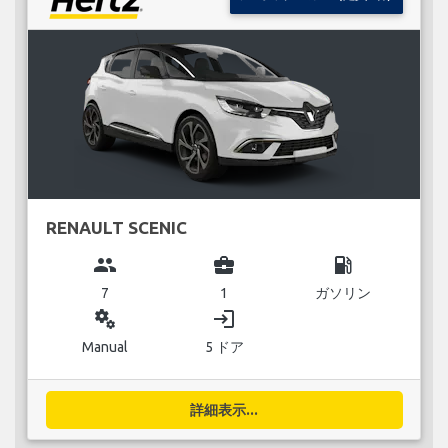
RENAULT SCENIC
group
business_center
local_gas_station
7
1
ガソリン
miscellaneous_services
login
Manual
5 ドア
詳細表示...