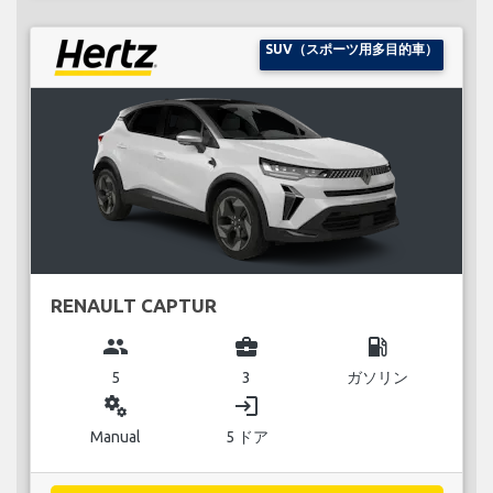
SUV（スポーツ用多目的車）
RENAULT CAPTUR
group
business_center
local_gas_station
5
3
ガソリン
miscellaneous_services
login
Manual
5 ドア