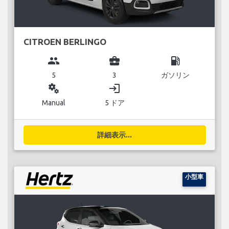
CITROEN BERLINGO
group
business_center
local_gas_station
5
3
ガソリン
miscellaneous_services
login
Manual
5 ドア
詳細表示...
小型車