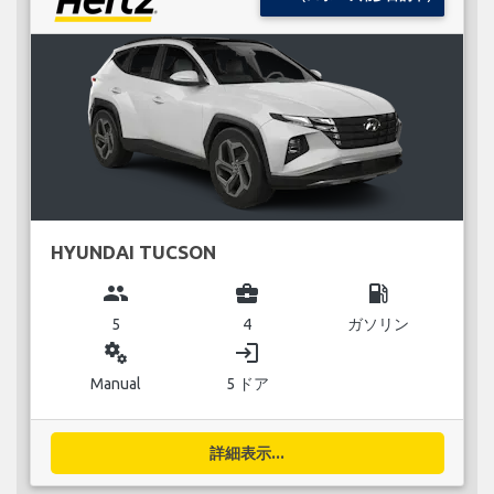
HYUNDAI TUCSON
group
business_center
local_gas_station
5
4
ガソリン
miscellaneous_services
login
Manual
5 ドア
詳細表示...