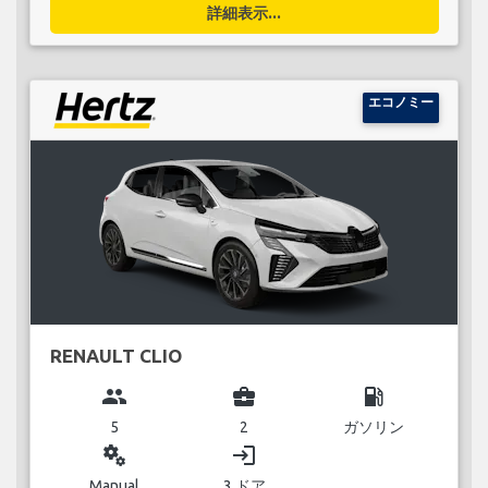
詳細表示...
エコノミー
RENAULT CLIO
group
business_center
local_gas_station
5
2
ガソリン
miscellaneous_services
login
Manual
3 ドア