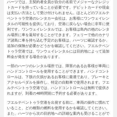
ハーツでは、主契約者全員が自分の名前でメジャーなクレジッ
トカードを持っていることが必要です。デビットカードや現金
は支払い方法として受け付けられません。ほとんどのフエルテ
ベントゥラ空港のレンタカー会社は、お客様にワンウェイレン
タルの可能性を提供しており、空港に戻らない場合に非常に便
利です。ワンウェイレンタルでは、お客様は島内の他のレンタ
ル場所に車を返却することができます。フェリーで他のカナリ
ア諸島に車を持ち込む予定のお客様は、ハーツに確認するか、
追加の保険が必要かどうかを確認してください。フエルテベン
トゥラ空港では、ワンウェイレンタルには目的地によって追加
料金が発生する場合があります。
一部のハーツのレンタル場所では、障害のあるお客様が車両に
ハンドコントロールを使用することができます。ハンドコント
ロールは、下肢の欠損があるお客様に最適であり、ブレーキと
アクセルペダルを操作し、特定の自動車で使用されます。フエ
ルテベントゥラ空港では、ハンドコントロールは無料で提供さ
れますが、到着の48時間前に予約する必要があります。
フエルテベントゥラ空港を出発する前に、車両の操作に慣れて
いること、どの種類の燃料を使用するかを確認してください。
また、ハーツから次の目的地への詳細な案内も受けることがで