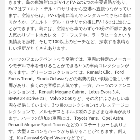
きます。島の東海岸にはFV-1とFV-2の2つの主要道路があり、
FV-2はプエルト・デル・ロサリオから空港へ直接つながってい
ます。空港からは、FV-2を南に進んでレンタカーでさらに南に
向かうか、プエルト・デル・ロサリオの後にFV-1を北に進むこ
とができます。島には、空港から車でわずか10分の距離にある
人気のリゾート地カレタ・デ・フステや、ラ・ラヒータという
風情ある漁村、そして100以上のビーチなど、探索する素晴ら
しい場所がたくさんあります。
ハーツのフエルテベントゥラ空港では、車両の特定のメーカー
やモデルで車を借りることができる3つの車両コレクションが
あります。グリーンコレクションでは、Renault Clio、Ford
Focus Trend、Skoda Octaviaなどの燃費の良い環境に優しい車
両があり、多くのお客様に人気です。一方、ハーツのファンコ
レクションは、Renault Megane Cabrio、Lotus Evora 3.4、
BMW Z4 sDrive 23i、Volvo XC60など、その名にふさわしい車
両を提供しています。3つ目のコレクションはプレステージコ
レクションで、メルセデスとボルボ製のさまざまな車両があり
ます。ハーツの追加の車両には、Toyota Yaris、Opel Astra、
Renault Megane Sport Tourerなどのエステートカーもありま
す。大型ミニバンもハーツから借りることができます。例え
ば、Kia CarnivalやOpel Vivaroなどです。