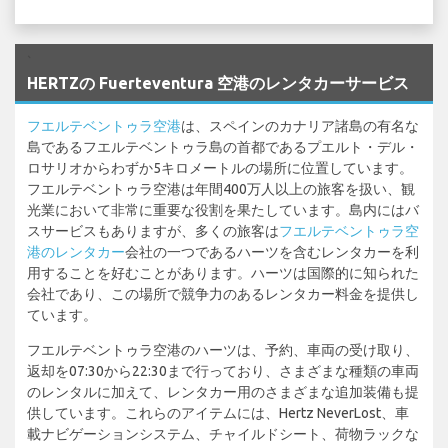
`
HERTZの Fuerteventura 空港のレンタカーサービス
フエルテベントゥラ空港
は、スペインのカナリア諸島の有名な
島であるフエルテベントゥラ島の首都であるプエルト・デル・
ロサリオからわずか5キロメートルの場所に位置しています。
フエルテベントゥラ空港は年間400万人以上の旅客を扱い、観
光業において非常に重要な役割を果たしています。島内にはバ
スサービスもありますが、多くの旅客は
フエルテベントゥラ空
港のレンタカー
会社の一つであるハーツを含むレンタカーを利
用することを好むことがあります。ハーツは国際的に知られた
会社であり、この場所で競争力のあるレンタカー料金を提供し
ています。
フエルテベントゥラ空港のハーツは、予約、車両の受け取り、
返却を07:30から22:30まで行っており、さまざまな種類の車両
のレンタルに加えて、レンタカー用のさまざまな追加装備も提
供しています。これらのアイテムには、Hertz NeverLost、車
載ナビゲーションシステム、チャイルドシート、荷物ラックな