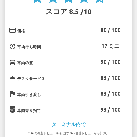
スコア 8.5 /10
credit_card
80 / 100
価格
timer
17 ミニ
平均待ち時間
directions_car
90 / 100
車両の質
room_service
83 / 100
デスクサービス
flag
83 / 100
車両引き渡し
beenhere
93 / 100
車両乗り捨て
ターミナル内で
* 36 の最新レビューをもとに1097合計レビューから計算。