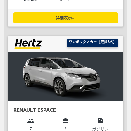
詳細表示...
ワンボックスカー（定員7名）
RENAULT ESPACE
group
business_center
local_gas_station
7
2
ガソリン