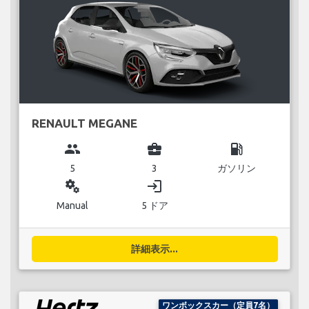
RENAULT MEGANE
group
business_center
local_gas_station
5
3
ガソリン
miscellaneous_services
login
Manual
5 ドア
詳細表示...
ワンボックスカー（定員7名）