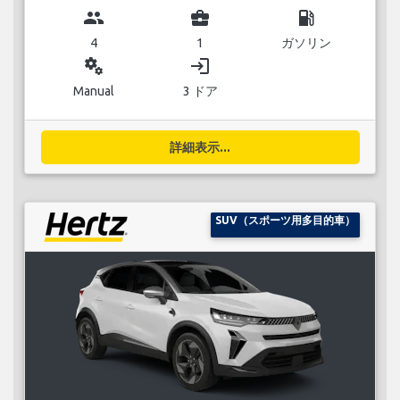
group
business_center
local_gas_station
4
1
ガソリン
miscellaneous_services
login
Manual
3 ドア
詳細表示...
SUV（スポーツ用多目的車）