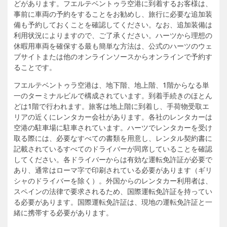
どがあります。フエルテベントゥラ空港に到着するお客様は、
事前に車両の予約をすることをお勧めし、旅行に必要な追加装
備も予約しておくことを確認してください。なお、追加装備は
利用状況によりますので、ご了承ください。ハーツから理想の
休暇用車両を確保する最も簡単な方法は、公式のハーツのウェ
ブサイトまたは他のオンラインソースからオンラインで予約す
ることです。
フエルテベントゥラ空港は、地下階、地上階、1階からなる単
一のターミナルビルで構成されています。到着手続きのほとん
どは1階で行われます。旅客は地上階に到着し、手荷物受取エ
リアの近くにレンタカー会社があります。各社のレンタカーは
空港の駐車場に駐車されています。ハーツでレンタカーを受け
取る際には、必要なすべての書類を用意し、レンタル契約書に
記載されているすべてのドライバーが同席していることを確認
してください。各ドライバーからは有効な運転免許証が必要で
あり、通常はローマ字で印刷されている必要があります（ギリ
シャのドライバーを除く）。外国からのレンタカー利用者は、
スペインの法律で要求されるため、国際運転免許証を持ってい
る必要があります。国際運転免許証は、現地の運転免許証と一
緒に携帯する必要があります。