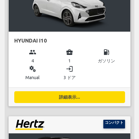
HYUNDAI I10
group
business_center
local_gas_station
4
1
ガソリン
miscellaneous_services
login
Manual
3 ドア
詳細表示...
コンパクト