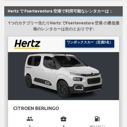
Hertz で Fuerteventura 空港で利用可能なレンタカーは：
1つのカテゴリー当たりHertz でFuerteventura 空港 の最低価
格のレンタカーは次のとおりです:
ワンボックスカー（定員5名）
CITROEN BERLINGO
group
business_center
local_gas_station
5
3
ガソリン