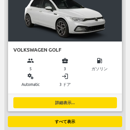
VOLKSWAGEN GOLF
group
business_center
local_gas_station
5
3
ガソリン
miscellaneous_services
login
Automatic
3 ドア
詳細表示...
すべて表示