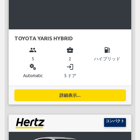
TOYOTA YARIS HYBRID
group
business_center
local_gas_station
5
2
ハイブリッド
miscellaneous_services
login
Automatic
5 ドア
詳細表示...
コンパクト