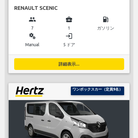
RENAULT SCENIC
group
business_center
local_gas_station
7
1
ガソリン
miscellaneous_services
login
Manual
5 ドア
詳細表示...
ワンボックスカー（定員9名）