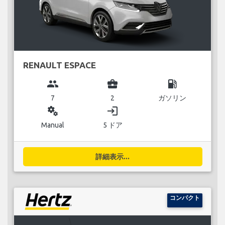
RENAULT ESPACE
group
business_center
local_gas_station
7
2
ガソリン
miscellaneous_services
login
Manual
5 ドア
詳細表示...
コンパクト