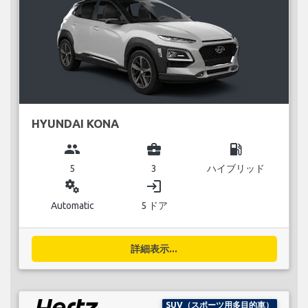
HYUNDAI KONA
group
business_center
local_gas_station
5
3
ハイブリッド
miscellaneous_services
login
Automatic
5 ドア
詳細表示...
SUV（スポーツ用多目的車）