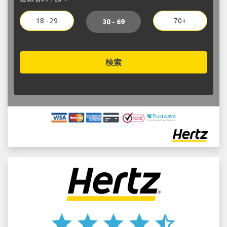
18 - 29
70+
30 - 69
検索
star
star
star
star
star_half