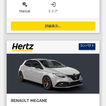
miscellaneous_services
login
Manual
5 ドア
詳細表示...
コンパクト
RENAULT MEGANE