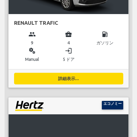
RENAULT TRAFIC
group
business_center
local_gas_station
9
4
ガソリン
miscellaneous_services
login
Manual
5 ドア
詳細表示...
エコノミー