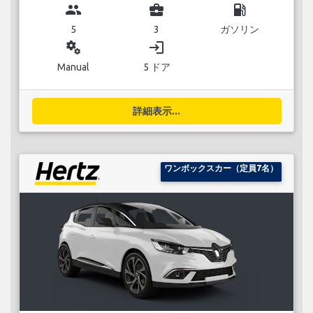
group
business_center
local_gas_station
5
3
ガソリン
miscellaneous_services
login
Manual
5 ドア
詳細表示...
ワンボックスカー（定員7名）