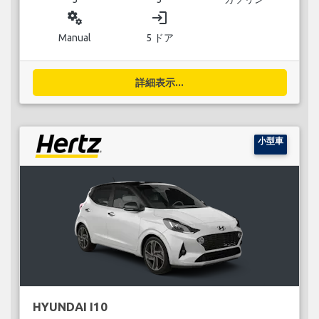
miscellaneous_services
login
Manual
5 ドア
詳細表示...
小型車
HYUNDAI I10