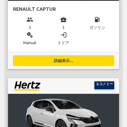
RENAULT CAPTUR
group
business_center
local_gas_station
5
3
ガソリン
miscellaneous_services
login
Manual
5 ドア
詳細表示...
エコノミー