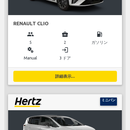
RENAULT CLIO
group
business_center
local_gas_station
5
2
ガソリン
miscellaneous_services
login
Manual
3 ドア
詳細表示...
ミニバン