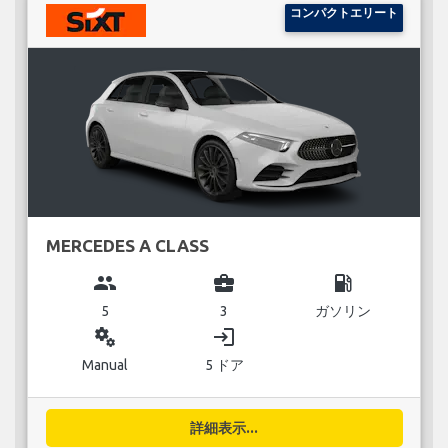
コンパクトエリート
MERCEDES A CLASS
group
business_center
local_gas_station
5
3
ガソリン
miscellaneous_services
login
Manual
5 ドア
詳細表示...