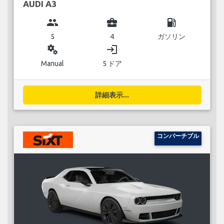
AUDI A3
group
business_center
local_gas_station
5
4
ガソリン
miscellaneous_services
login
Manual
5 ドア
詳細表示...
コンバーチブル