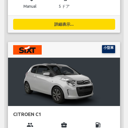
Manual
5 ドア
詳細表示...
小型車
CITROEN C1
group
business_center
local_gas_station