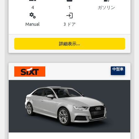
4
1
ガソリン
miscellaneous_services
login
Manual
3 ドア
詳細表示...
中型車