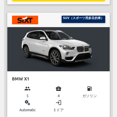
SUV（スポーツ用多目的車）
BMW X1
group
business_center
local_gas_station
5
4
ガソリン
miscellaneous_services
login
Automatic
5 ドア