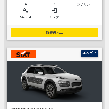
4
2
ガソリン
miscellaneous_services
login
Manual
3 ドア
詳細表示...
コンパクト