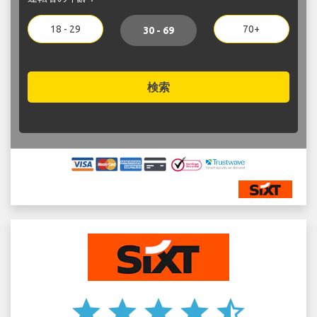
18 - 29
70+
30 - 69
検索
star
star
star
star
star_half