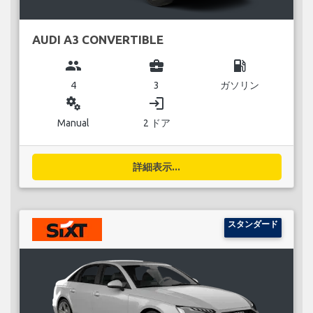
AUDI A3 CONVERTIBLE
group
business_center
local_gas_station
4
3
ガソリン
miscellaneous_services
login
Manual
2 ドア
詳細表示...
スタンダード