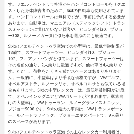
す。フエルテベントゥラ空港からハンドコントロールをリクエ
ストした身体障害者のために、Sixtの自動車も使用されていま
す。ハンドコントロールは無料ですが、事前に予約する必要が
あります。自動車は、マニュアル（スティックシフト）トラン
スミッションに慣れていない顧客や、ヒュンダイi30、プジョ
ー308、ルノーメガーヌに似た車を選ぶのにも最適です。
Sixtのフエルテベントゥラ空港での小型車は、最低年齢制限が
18歳で、スマートフォーツー、ヒュンダイi10、プジョー
107、フィアットパンダと似ています。スマートフォーツーは
その名前の通り、2人乗りに最適ですが、他の車は4人乗りで
す。ただし、荷物をたくさん積むスペースはあまりありませ
ん。一般的に、小型車はより手頃な価格ですが、VWゴルフ、
オペルアストラ、ルノークリオ、オペルコルサとも似ている場
合もあります。Sixtの中型レンタカーは、最低年齢制限が21歳
で、オペルインシグニアとVWパサートが含まれます。家族向
けの大型車は、VWトゥーラン、ルノーグランドスキニック、
プジョー5008です。Sixtの最大の車両は、VWトランスポータ
ー、ルノートラフィック、プジョーエキスパートで、9人乗り
のスペースがあります。
Sixtのフエルテベントゥラ空港での主なレンタカー利用者は、