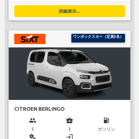
詳細表示...
ワンボックスカー（定員5名）
CITROEN BERLINGO
group
business_center
local_gas_station
5
3
ガソリン
miscellaneous_services
login