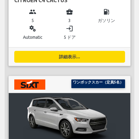
CITROEN C4 CACTUS
group
business_center
local_gas_station
5
3
ガソリン
miscellaneous_services
login
Automatic
5 ドア
詳細表示...
ワンボックスカー（定員5名）