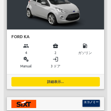
FORD KA
group
business_center
local_gas_station
4
2
ガソリン
miscellaneous_services
login
Manual
3 ドア
詳細表示...
エコノミー