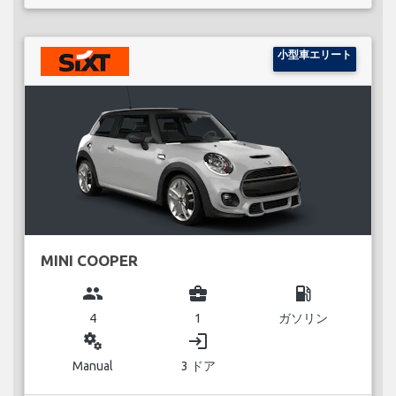
小型車エリート
MINI COOPER
group
business_center
local_gas_station
4
1
ガソリン
miscellaneous_services
login
Manual
3 ドア