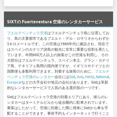
`
SIXTの Fuerteventura 空港のレンタカーサービス
フエルテベンチュラ空港
はフエルテベンチュラ島に位置してお
り、島の主要都市であるプエルト・デル・ロサリオからわずか
5キロメートルです。この空港は1960年代に建設され、現在で
はスペインのカナリア諸島の観光に非常に重要な役割を果たし
ています。年間600万人以上の旅客がこの空港を利用し、その
大部分はフエルテベンチュラ、スペイン本土、グラン・カナリ
ア島、テネリフェ島間の国内便ですが、イギリスやドイツとの
国際便も多数利用できます。到着する旅客のために、
フエルテ
ベンチュラ空港のレンタカー
会社には
Sixt
,
Avis
,
Hertz
,
National
,
Europcar
などの大手会社や地元の会社があります。Sixtは革新
的なレンタカーサービスで人気のある選択肢の一つです。
Sixtはフエルテベントゥラ空港の到着エリアにあり、彼らのレ
ンタカーはターミナルビルから徒歩圏内に駐車されています。
乗客はしたがって、空港に到着した際に簡単にSixtから車を手
配することができます。事前予約もインターネットで行うこと