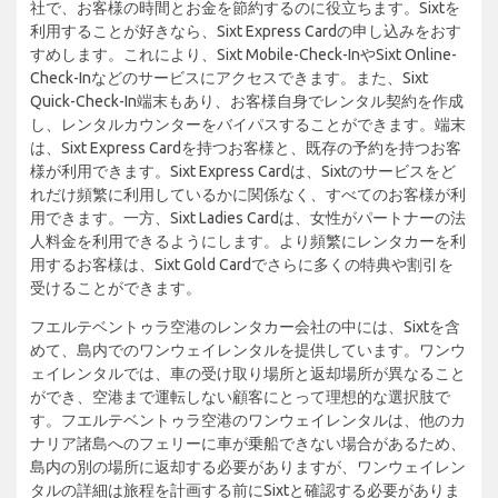
社で、お客様の時間とお金を節約するのに役立ちます。Sixtを
利用することが好きなら、Sixt Express Cardの申し込みをおす
すめします。これにより、Sixt Mobile-Check-InやSixt Online-
Check-Inなどのサービスにアクセスできます。また、Sixt
Quick-Check-In端末もあり、お客様自身でレンタル契約を作成
し、レンタルカウンターをバイパスすることができます。端末
は、Sixt Express Cardを持つお客様と、既存の予約を持つお客
様が利用できます。Sixt Express Cardは、Sixtのサービスをど
れだけ頻繁に利用しているかに関係なく、すべてのお客様が利
用できます。一方、Sixt Ladies Cardは、女性がパートナーの法
人料金を利用できるようにします。より頻繁にレンタカーを利
用するお客様は、Sixt Gold Cardでさらに多くの特典や割引を
受けることができます。
フエルテベントゥラ空港のレンタカー会社の中には、Sixtを含
めて、島内でのワンウェイレンタルを提供しています。ワンウ
ェイレンタルでは、車の受け取り場所と返却場所が異なること
ができ、空港まで運転しない顧客にとって理想的な選択肢で
す。フエルテベントゥラ空港のワンウェイレンタルは、他のカ
ナリア諸島へのフェリーに車が乗船できない場合があるため、
島内の別の場所に返却する必要がありますが、ワンウェイレン
タルの詳細は旅程を計画する前にSixtと確認する必要がありま