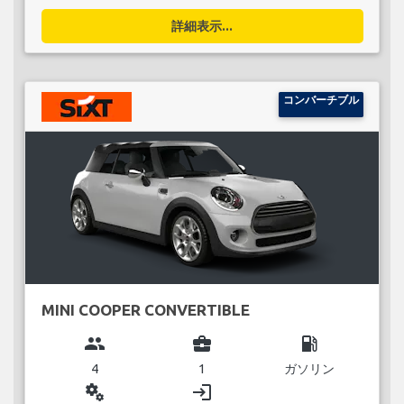
詳細表示...
コンバーチブル
MINI COOPER CONVERTIBLE
group
business_center
local_gas_station
4
1
ガソリン
miscellaneous_services
login