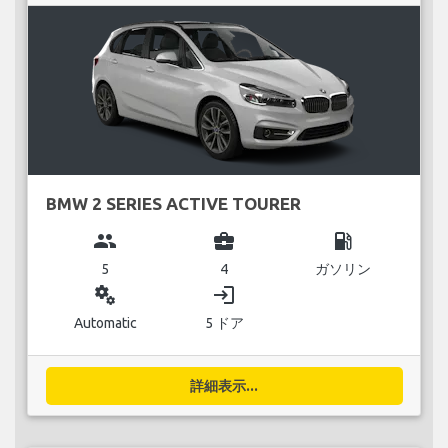
BMW 2 SERIES ACTIVE TOURER
group
business_center
local_gas_station
5
4
ガソリン
miscellaneous_services
login
Automatic
5 ドア
詳細表示...