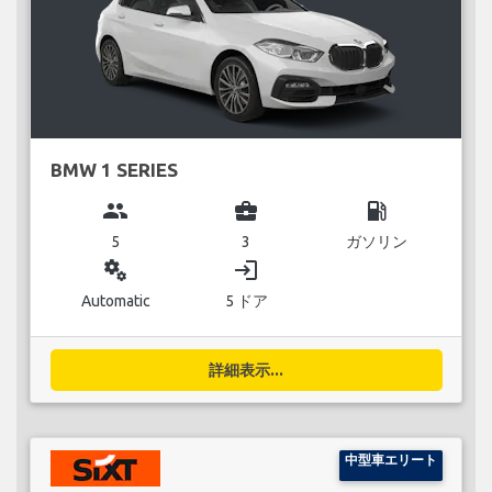
BMW 1 SERIES
group
business_center
local_gas_station
5
3
ガソリン
miscellaneous_services
login
Automatic
5 ドア
詳細表示...
中型車エリート