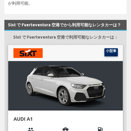
が利用可能。
Sixt で Fuerteventura 空港でから利用可能なレンタカーは？
Sixt で Fuerteventura 空港で利用可能なレンタカーは：
小型車
AUDI A1
group
business_center
local_gas_station