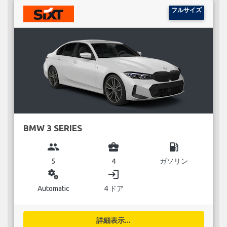
フルサイズ
BMW 3 SERIES
group
business_center
local_gas_station
5
4
ガソリン
miscellaneous_services
login
Automatic
4 ドア
詳細表示...