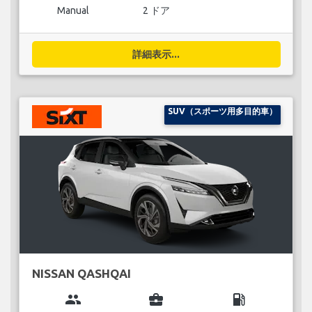
Manual
2 ドア
詳細表示...
SUV（スポーツ用多目的車）
NISSAN QASHQAI
group
business_center
local_gas_station