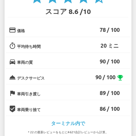
スコア 8.6 /10
credit_card
78 / 100
価格
timer
20 ミニ
平均待ち時間
directions_car
90 / 100
車両の質
room_service
90 / 100
emoji_events
デスクサービス
flag
89 / 100
車両引き渡し
beenhere
86 / 100
車両乗り捨て
ターミナル内で
* 22 の最新レビューをもとに4621合計レビューから計算。