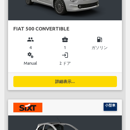
FIAT 500 CONVERTIBLE
group
business_center
local_gas_station
4
1
ガソリン
miscellaneous_services
login
Manual
2 ドア
詳細表示...
小型車