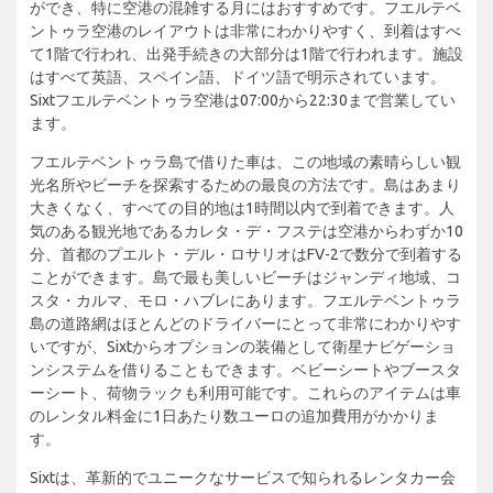
ができ、特に空港の混雑する月にはおすすめです。フエルテベ
ントゥラ空港のレイアウトは非常にわかりやすく、到着はすべ
て1階で行われ、出発手続きの大部分は1階で行われます。施設
はすべて英語、スペイン語、ドイツ語で明示されています。
Sixtフエルテベントゥラ空港は07:00から22:30まで営業してい
ます。
フエルテベントゥラ島で借りた車は、この地域の素晴らしい観
光名所やビーチを探索するための最良の方法です。島はあまり
大きくなく、すべての目的地は1時間以内で到着できます。人
気のある観光地であるカレタ・デ・フステは空港からわずか10
分、首都のプエルト・デル・ロサリオはFV-2で数分で到着する
ことができます。島で最も美しいビーチはジャンディ地域、コ
スタ・カルマ、モロ・ハブレにあります。フエルテベントゥラ
島の道路網はほとんどのドライバーにとって非常にわかりやす
いですが、Sixtからオプションの装備として衛星ナビゲーショ
ンシステムを借りることもできます。ベビーシートやブースタ
ーシート、荷物ラックも利用可能です。これらのアイテムは車
のレンタル料金に1日あたり数ユーロの追加費用がかかりま
す。
Sixtは、革新的でユニークなサービスで知られるレンタカー会