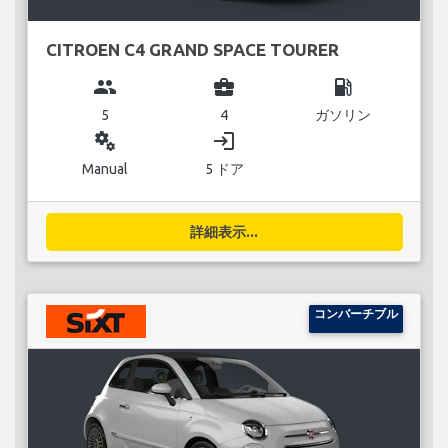
CITROEN C4 GRAND SPACE TOURER
group
business_center
local_gas_station
5
4
ガソリン
miscellaneous_services
login
Manual
5 ドア
詳細表示...
コンバーチブル