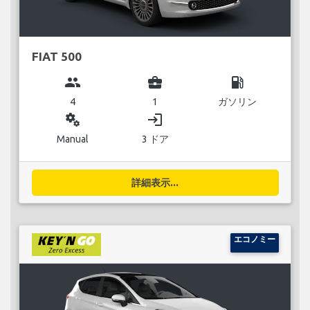
FIAT 500
group
business_center
local_gas_station
4
1
ガソリン
miscellaneous_services
login
Manual
3 ドア
詳細表示...
エコノミー