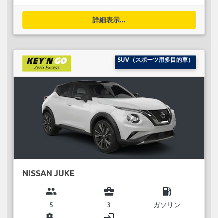
詳細表示...
SUV（スポーツ用多目的車）
NISSAN JUKE
group
business_center
local_gas_station
5
3
ガソリン
miscellaneous_services
login