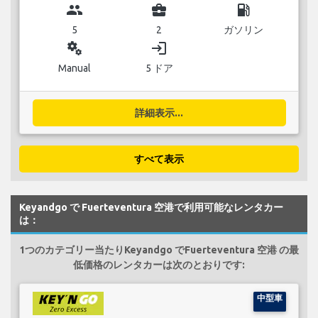
group
business_center
local_gas_station
5
2
ガソリン
miscellaneous_services
login
Manual
5 ドア
詳細表示...
すべて表示
Keyandgo で Fuerteventura 空港で利用可能なレンタカー
は：
1つのカテゴリー当たりKeyandgo でFuerteventura 空港 の最
低価格のレンタカーは次のとおりです:
中型車