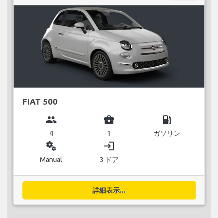
FIAT 500
group
business_center
local_gas_station
4
1
ガソリン
miscellaneous_services
login
Manual
3 ドア
詳細表示...