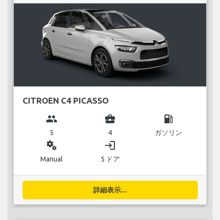
CITROEN C4 PICASSO
group
business_center
local_gas_station
5
4
ガソリン
miscellaneous_services
login
Manual
5 ドア
詳細表示...