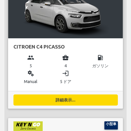
CITROEN C4 PICASSO
group
business_center
local_gas_station
5
4
ガソリン
miscellaneous_services
login
Manual
5 ドア
詳細表示...
小型車