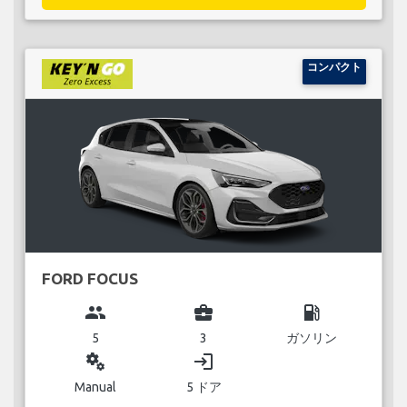
コンパクト
FORD FOCUS
group
business_center
local_gas_station
5
3
ガソリン
miscellaneous_services
login
Manual
5 ドア