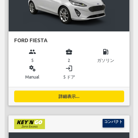
FORD FIESTA
group
business_center
local_gas_station
5
2
ガソリン
miscellaneous_services
login
Manual
5 ドア
詳細表示...
コンパクト