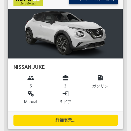
NISSAN JUKE
group
business_center
local_gas_station
5
3
ガソリン
miscellaneous_services
login
Manual
5 ドア
詳細表示...