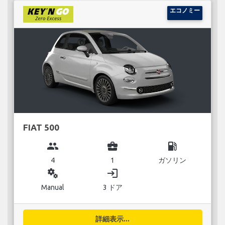
エコノミー
FIAT 500
group
business_center
local_gas_station
4
1
ガソリン
miscellaneous_services
login
Manual
3 ドア
詳細表示...