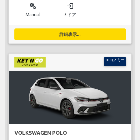
miscellaneous_services
login
Manual
5 ドア
詳細表示...
エコノミー
VOLKSWAGEN POLO