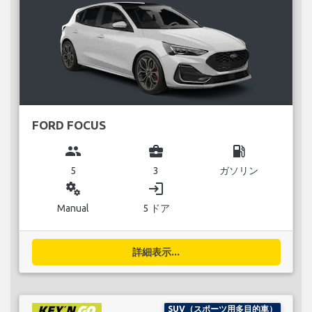
FORD FOCUS
group
business_center
local_gas_station
5
3
ガソリン
miscellaneous_services
login
Manual
5 ドア
詳細表示...
SUV（スポーツ用多目的車）