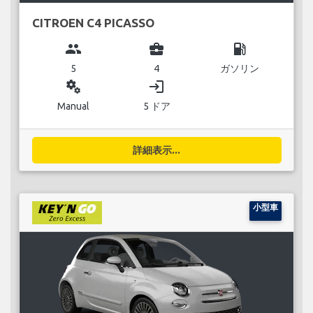
CITROEN C4 PICASSO
group
business_center
local_gas_station
5
4
ガソリン
miscellaneous_services
login
Manual
5 ドア
詳細表示...
小型車