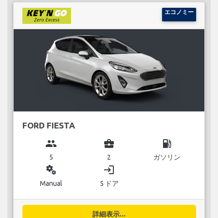
エコノミー
FORD FIESTA
group
business_center
local_gas_station
5
2
ガソリン
miscellaneous_services
login
Manual
5 ドア
詳細表示...