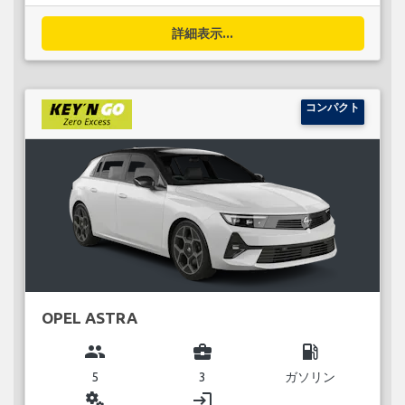
詳細表示...
コンパクト
OPEL ASTRA
group
business_center
local_gas_station
5
3
ガソリン
miscellaneous_services
login