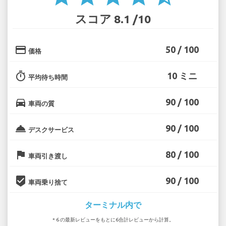
スコア 8.1 /10
credit_card
50 / 100
価格
timer
10 ミニ
平均待ち時間
directions_car
90 / 100
車両の質
room_service
90 / 100
デスクサービス
flag
80 / 100
車両引き渡し
beenhere
90 / 100
車両乗り捨て
ターミナル内で
* 6 の最新レビューをもとに6合計レビューから計算。