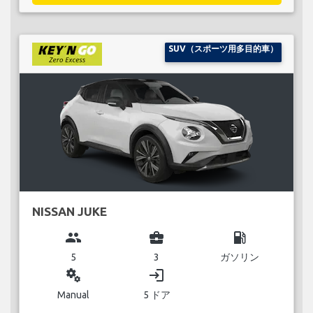
SUV（スポーツ用多目的車）
NISSAN JUKE
group
business_center
local_gas_station
5
3
ガソリン
miscellaneous_services
login
Manual
5 ドア