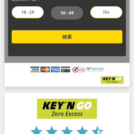
18 - 29
70+
30 - 69
検索
star
star
star
star
star_half