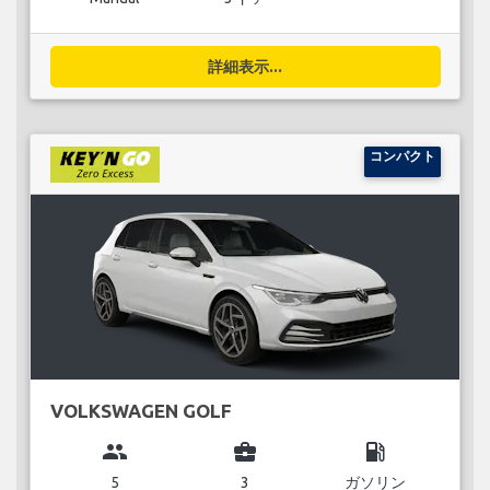
詳細表示...
コンパクト
VOLKSWAGEN GOLF
group
business_center
local_gas_station
5
3
ガソリン