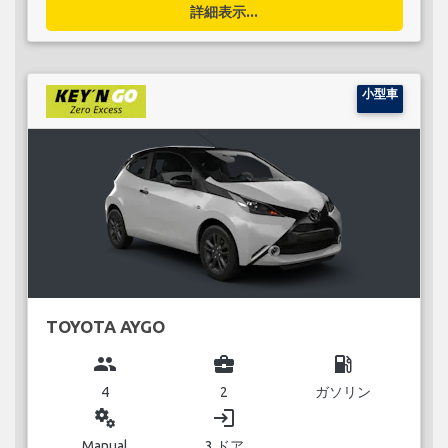
詳細表示...
小型車
TOYOTA AYGO
group
business_center
local_gas_station
4
2
ガソリン
miscellaneous_services
login
Manual
3 ドア