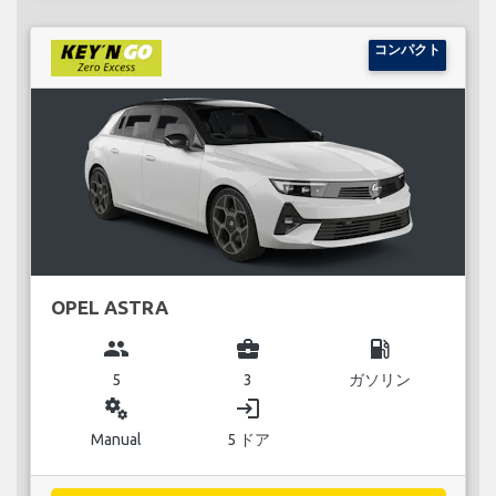
コンパクト
OPEL ASTRA
group
business_center
local_gas_station
5
3
ガソリン
miscellaneous_services
login
Manual
5 ドア