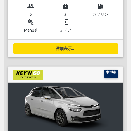
group
business_center
local_gas_station
5
3
ガソリン
miscellaneous_services
login
Manual
5 ドア
詳細表示...
中型車