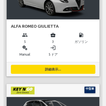
ALFA ROMEO GIULIETTA
group
business_center
local_gas_station
5
3
ガソリン
miscellaneous_services
login
Manual
5 ドア
詳細表示...
中型車