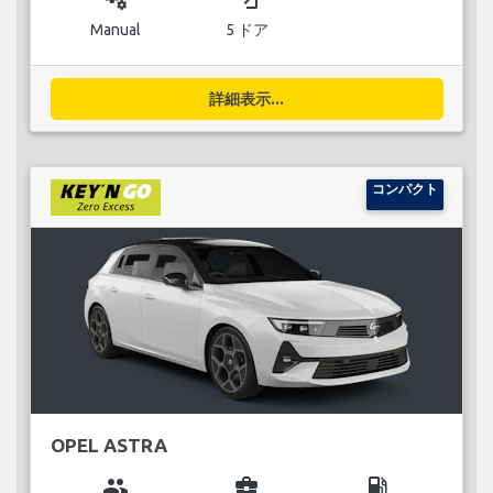
Manual
5 ドア
詳細表示...
コンパクト
OPEL ASTRA
group
business_center
local_gas_station