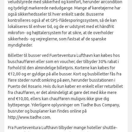
veludstyrede med sikkerhed og komfort, herunder aircondition
og tydeligt markerede nødudgange. Mange af køretøjerne har
også sikkerhedsseler til hver enkelt sæde. Busserne
kontrolleres også af et GPS-flådesporingssystem, så de kan
lokaliseres til enhver tid, og de er udstyret med et håndfrit
mikrofon- og højttalersystem for at sikre, at de overholder
sikkerheds- og vejreglerne, som fastsat af de spanske
myndigheder.
Billetter til busser ved Fuerteventura Lufthavn kan købes hos
buschaufføren eller som en voucher, der tilbyder 30% rabat i
forhold til den almindelige billetpris. Kortene kan købes for
€12,00 og er gyldige på alle busser. Kort og busbilletter fås fra
flere steder rundt omkring på øen, herunder busstationen i
Puerto del Rosario. Hvis du kun køber en enkelt eller returbillet
fra chaufføren, er det almindeligt at gøre det med ikke mere
end €10,00, ellers kan chaufføren muligvis ikke give dig
byttepenge. Yderligere oplysninger om Tiadhe Bus Company,
busruter og busplaner kan findes online på
http://www.tiadhe.com.
Fra Fuerteventura Lufthavn tilbyder mange hoteller shuttle-