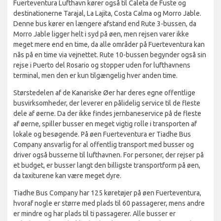
Fuerteventura Lufthavn kører også til Caleta de Fuste og
destinationerne Tarajal, La Lajita, Costa Calma og Morro Jable.
Denne bus kører en længere afstand end Rute 3-bussen, da
Morro Jable ligger helt i syd på øen, men rejsen varer ikke
meget mere end en time, da alle områder på Fuerteventura kan
nås på en time via vejnettet. Rute 10-bussen begynder også sin
rejse i Puerto del Rosario og stopper uden for lufthavnens
terminal, men den er kun tilgængelig hver anden time.
Størstedelen af de Kanariske Øer har deres egne offentlige
busvirksomheder, der leverer en pålidelig service til de fleste
dele af øerne. Da der ikke findes jernbaneservice på de fleste
af øerne, spiller busser en meget vigtig rolle i transporten af
lokale og besøgende. På øen Fuerteventura er Tiadhe Bus
Company ansvarlig for al offentlig transport med busser og
driver også busserne til lufthavnen. For personer, der rejser på
et budget, er busser langt den billigste transportform på øen,
da taxiturene kan være meget dyre.
Tiadhe Bus Company har 125 køretøjer på øen Fuerteventura,
hvoraf nogle er større med plads til 60 passagerer, mens andre
er mindre og har plads til ti passagerer. Alle busser er