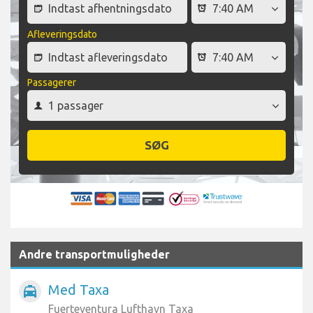
Afleveringsdato
Passagerer
SØG
Andre transportmuligheder
Med Taxa
local_taxi
Fuerteventura Lufthavn Taxa