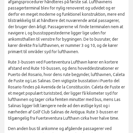
afgangsprocedurer håndteres på første sal. Lufthavnens
passagerterminal blev for nylig renoveret og udvidet og er
derfor en meget moderne og funktionel konstruktion, mere end
tilstrækkelig til at håndtere det nuværende antal passagerer,
der bruger den årligt. Passagererne vil finde terminalen nem at
navigere i, og busstoppestederne ligger lige uden for
ankomsthallen til venstre for bygningen. De to busruter, der
kører direkte fra lufthavnen, er nummer 3 og 10, og de kører
primært til områder syd for lufthavnen.
Rute 3-bussen ved Fuerteventura Lufthavn kører en kortere
afstand end Rute 10-bussen, og dens hoveddestinationer er
Puerto del Rosario, hvor dens rute begynder, lufthavnen, Caleta
de Fuste og Las Salinas. Den vigtigste busstation i Puerto del
Rosario findes på Avenida de la Constitución. Caleta de Fuste er
et meget populært turiststed, der ligger få kilometer syd for
lufthavnen og tager cirka femten minutter med bus, mens Las
Salinas ligger lidt længere nede ad den østlige kyst og i
nærheden af Golf Club Salinas de Antigua. Rute 3-bussen er
tilgængelig fra Fuerteventura Lufthavn cirka hver halve time.
Den anden bus til ankomne og afgående passagerer ved