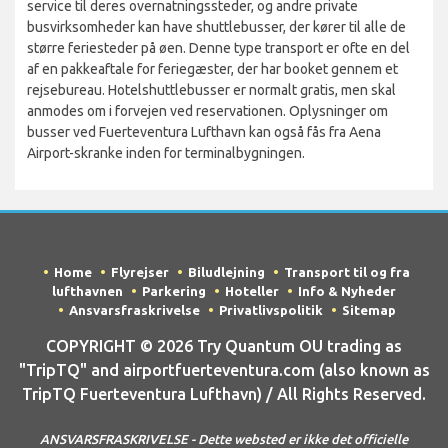
service til deres overnatningssteder, og andre private
busvirksomheder kan have shuttlebusser, der kører til alle de
større feriesteder på øen. Denne type transport er ofte en del
af en pakkeaftale for feriegæster, der har booket gennem et
rejsebureau. Hotelshuttlebusser er normalt gratis, men skal
anmodes om i forvejen ved reservationen. Oplysninger om
busser ved Fuerteventura Lufthavn kan også fås fra Aena
Airport-skranke inden for terminalbygningen.
Home
Flyrejser
Biludlejning
Transport til og fra
lufthavnen
Parkering
Hoteller
Info & Nyheder
Ansvarsfraskrivelse
Privatlivspolitik
Sitemap
COPYRIGHT © 2026 Try Quantum OU trading as
"TripTQ" and airportfuerteventura.com (also known as
TripTQ Fuerteventura Lufthavn) / All Rights Reserved.
ANSVARSFRASKRIVELSE - Dette websted er ikke det officielle