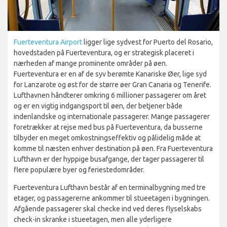
Fuerteventura Airport
ligger lige sydvest for Puerto del Rosario,
hovedstaden på Fuerteventura, og er strategisk placeret i
nærheden af mange prominente områder på øen.
Fuerteventura er en af de syv berømte Kanariske Øer, lige syd
for Lanzarote og øst for de større øer Gran Canaria og Tenerife.
Lufthavnen håndterer omkring 6 millioner passagerer om året
og er en vigtig indgangsport til øen, der betjener både
indenlandske og internationale passagerer. Mange passagerer
foretrækker at rejse med bus på Fuerteventura, da busserne
tilbyder en meget omkostningseffektiv og pålidelig måde at
komme til næsten enhver destination på øen. Fra Fuerteventura
Lufthavn er der hyppige busafgange, der tager passagerer til
flere populære byer og feriestedområder.
Fuerteventura Lufthavn består af en terminalbygning med tre
etager, og passagererne ankommer til stueetagen i bygningen.
Afgående passagerer skal checke ind ved deres flyselskabs
check-in skranke i stueetagen, men alle yderligere