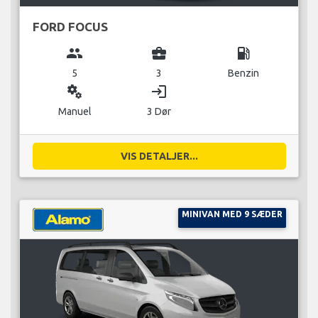
FORD FOCUS
group
business_center
local_gas_station
5
3
Benzin
miscellaneous_services
login
Manuel
3 Dør
VIS DETALJER...
MINIVAN MED 9 SÆDER