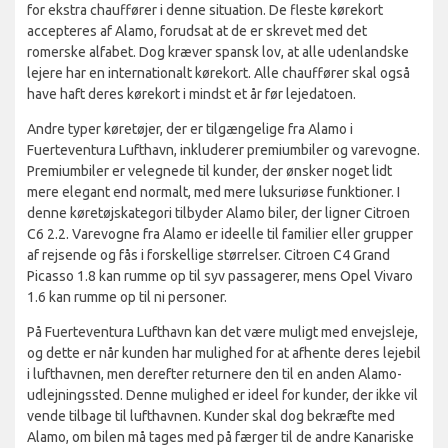
for ekstra chauffører i denne situation. De fleste kørekort
accepteres af Alamo, forudsat at de er skrevet med det
romerske alfabet. Dog kræver spansk lov, at alle udenlandske
lejere har en internationalt kørekort. Alle chauffører skal også
have haft deres kørekort i mindst et år før lejedatoen.
Andre typer køretøjer, der er tilgængelige fra Alamo i
Fuerteventura Lufthavn, inkluderer premiumbiler og varevogne.
Premiumbiler er velegnede til kunder, der ønsker noget lidt
mere elegant end normalt, med mere luksuriøse funktioner. I
denne køretøjskategori tilbyder Alamo biler, der ligner Citroen
C6 2.2. Varevogne fra Alamo er ideelle til familier eller grupper
af rejsende og fås i forskellige størrelser. Citroen C4 Grand
Picasso 1.8 kan rumme op til syv passagerer, mens Opel Vivaro
1.6 kan rumme op til ni personer.
På Fuerteventura Lufthavn kan det være muligt med envejsleje,
og dette er når kunden har mulighed for at afhente deres lejebil
i lufthavnen, men derefter returnere den til en anden Alamo-
udlejningssted. Denne mulighed er ideel for kunder, der ikke vil
vende tilbage til lufthavnen. Kunder skal dog bekræfte med
Alamo, om bilen må tages med på færger til de andre Kanariske