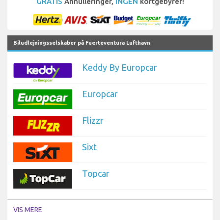
GRATIS
Annulleringer,
INGEN
kortgebyrer!
Biludlejningsselskaber på Fuerteventura Lufthavn
Keddy By Europcar
Europcar
Flizzr
Sixt
Topcar
VIS MERE