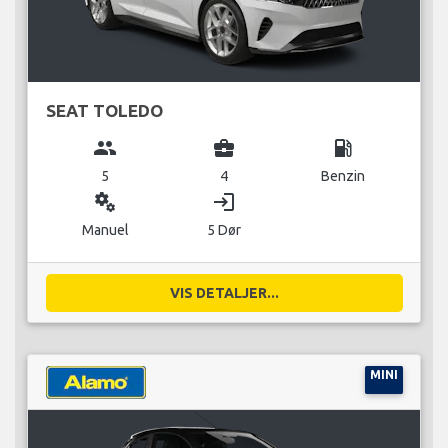
SEAT TOLEDO
group
business_center
local_gas_station
5
4
Benzin
miscellaneous_services
login
Manuel
5 Dør
VIS DETALJER...
MINI