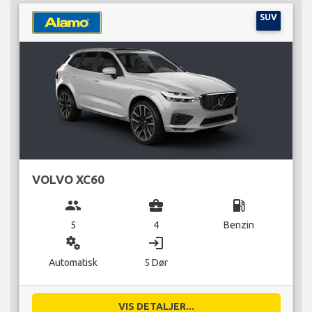
SUV
VOLVO XC60
group
business_center
local_gas_station
5
4
Benzin
miscellaneous_services
login
Automatisk
5 Dør
VIS DETALJER...