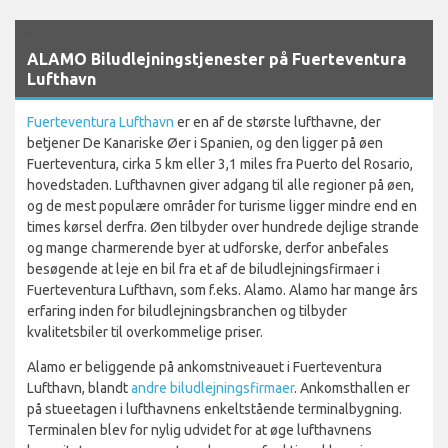
`
ALAMO Biludlejningstjenester på Fuerteventura
Lufthavn
Fuerteventura Lufthavn
er en af de største lufthavne, der
betjener De Kanariske Øer i Spanien, og den ligger på øen
Fuerteventura, cirka 5 km eller 3,1 miles fra Puerto del Rosario,
hovedstaden. Lufthavnen giver adgang til alle regioner på øen,
og de mest populære områder for turisme ligger mindre end en
times kørsel derfra. Øen tilbyder over hundrede dejlige strande
og mange charmerende byer at udforske, derfor anbefales
besøgende at leje en bil fra et af de biludlejningsfirmaer i
Fuerteventura Lufthavn, som f.eks. Alamo. Alamo har mange års
erfaring inden for biludlejningsbranchen og tilbyder
kvalitetsbiler til overkommelige priser.
Alamo er beliggende på ankomstniveauet i Fuerteventura
Lufthavn, blandt
andre biludlejningsfirmaer
. Ankomsthallen er
på stueetagen i lufthavnens enkeltstående terminalbygning.
Terminalen blev for nylig udvidet for at øge lufthavnens