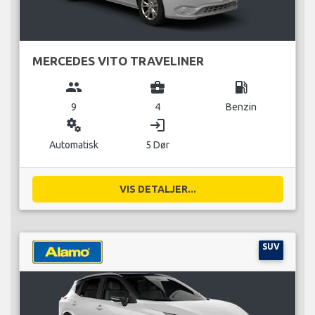
MERCEDES VITO TRAVELINER
group
business_center
local_gas_station
9
4
Benzin
miscellaneous_services
login
Automatisk
5 Dør
VIS DETALJER...
SUV