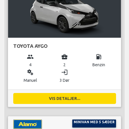
TOYOTA AYGO
group
business_center
local_gas_station
4
2
Benzin
miscellaneous_services
login
Manuel
3 Dør
VIS DETALJER...
MINIVAN MED 5 SÆDER