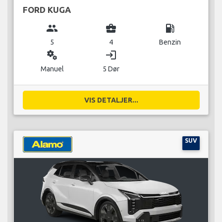
FORD KUGA
group
business_center
local_gas_station
5
4
Benzin
miscellaneous_services
login
Manuel
5 Dør
VIS DETALJER...
SUV