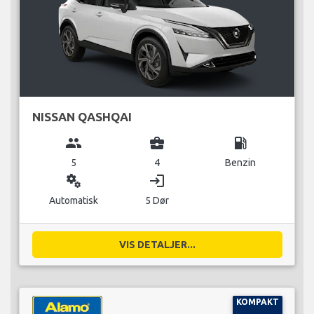
NISSAN QASHQAI
group
business_center
local_gas_station
5
4
Benzin
miscellaneous_services
login
Automatisk
5 Dør
VIS DETALJER...
KOMPAKT