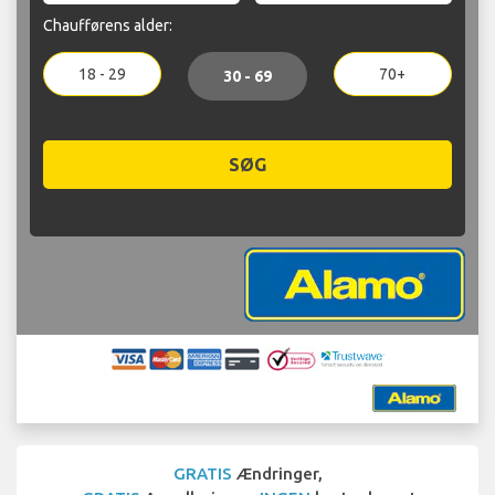
Chaufførens alder:
18 - 29
70+
30 - 69
SØG
GRATIS
Ændringer,