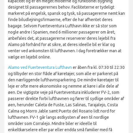
kapacitet og er en meget moderne og funktionel bygning
designet til passagerernes behov. Faciliteterne er tydeligt
markeret på engelsk, spansk og tysk, så passagererne nemt kan
finde biludlejningsfirmaerne, efter de har afhentet deres
bagage. Selvom Fuerteventura Lufthavn ikke er så stor som
nogle andre i Spanien, med 6 millioner passagerer om året,
anbefales det, at passagererne reserverer deres lejebil fra
Alamo på forhånd for at sikre, at deres ideelle bil er klar og
venter ved ankomsten til lufthavnen. I dag foretrækker man at
vælge en lejebil online.
Alamo ved Fuerteventura Lufthavn
er åben fra kl. 07:30 til 22:30
og tilbyder en stor flåde af køretøjer, som alle er parkeret på
den nærliggende lufthavnsparkering. De mindre køretøjer til
leje er ofte mere økonomiske og nemme at køre i alle dele af
øen. De vigtigste veje på Fuerteventura inkluderer FV-2, som
passerer direkte forbi lufthavnen og fører til sydlige områder af
øen, herunder Caleta de Fuste, Las Salinas, Tarajalejo, Costa
Calma og Morro Jable samt Puerto del Rosario lidt nord for
lufthavnen. FV-1 går langs østkysten af øen til nordlige
områder som Corralejo. Mindre biler er ideelle til
enkeltkørselere eller par eller endda små familier med få