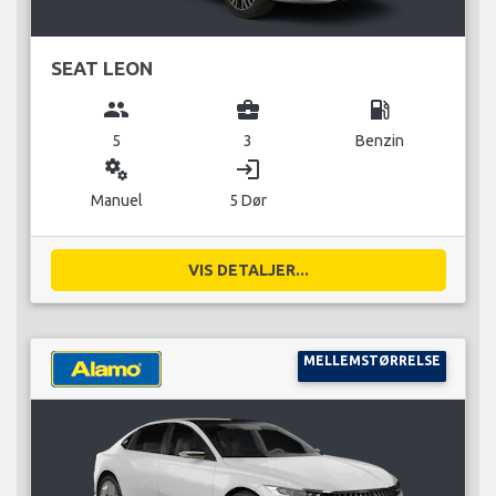
SEAT LEON
group
business_center
local_gas_station
5
3
Benzin
miscellaneous_services
login
Manuel
5 Dør
VIS DETALJER...
MELLEMSTØRRELSE