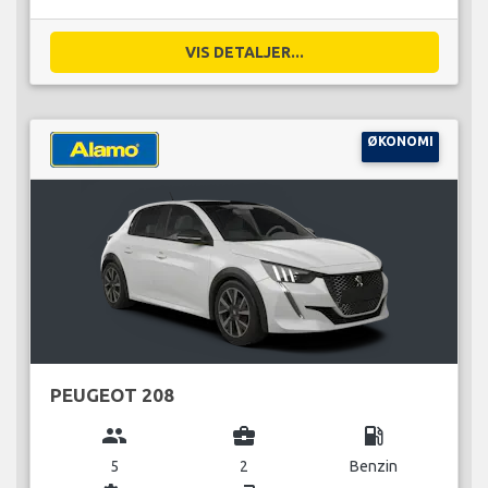
VIS DETALJER...
ØKONOMI
PEUGEOT 208
group
business_center
local_gas_station
5
2
Benzin