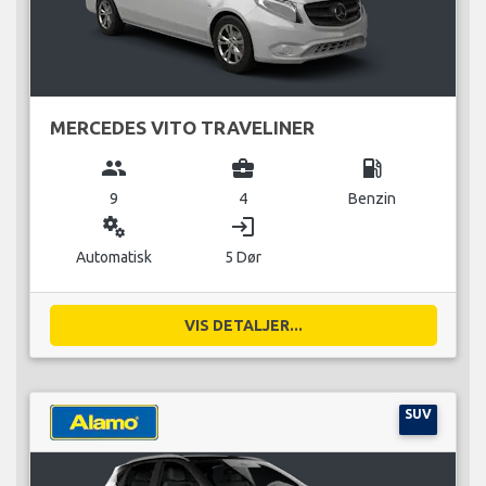
MERCEDES VITO TRAVELINER
group
business_center
local_gas_station
9
4
Benzin
miscellaneous_services
login
Automatisk
5 Dør
VIS DETALJER...
SUV