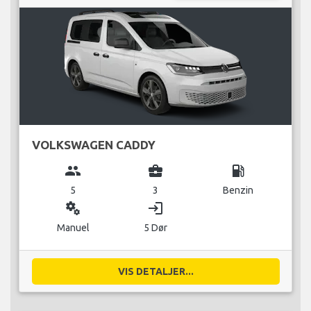
VOLKSWAGEN CADDY
group
business_center
local_gas_station
5
3
Benzin
miscellaneous_services
login
Manuel
5 Dør
VIS DETALJER...