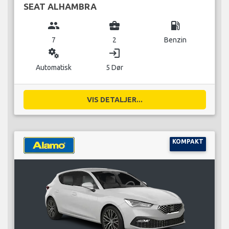
SEAT ALHAMBRA
group
business_center
local_gas_station
7
2
Benzin
miscellaneous_services
login
Automatisk
5 Dør
VIS DETALJER...
KOMPAKT