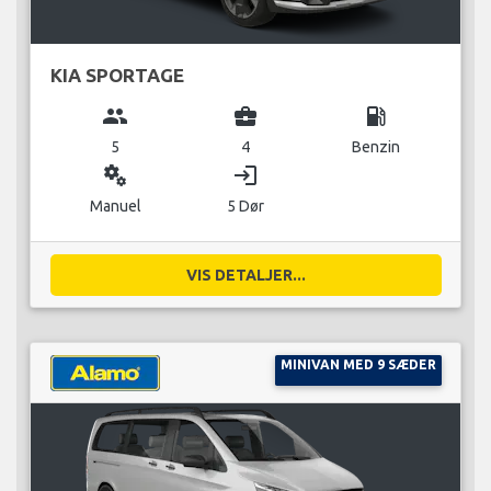
KIA SPORTAGE
group
business_center
local_gas_station
5
4
Benzin
miscellaneous_services
login
Manuel
5 Dør
VIS DETALJER...
MINIVAN MED 9 SÆDER