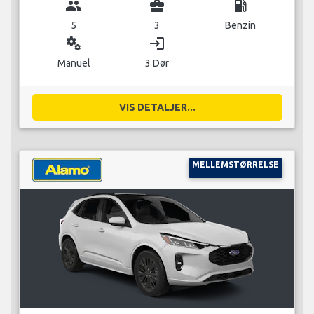
group
business_center
local_gas_station
5
3
Benzin
miscellaneous_services
login
Manuel
3 Dør
VIS DETALJER...
MELLEMSTØRRELSE