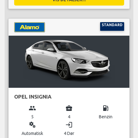
STANDARD
OPEL INSIGNIA
group
business_center
local_gas_station
5
4
Benzin
miscellaneous_services
login
Automatisk
4 Dør