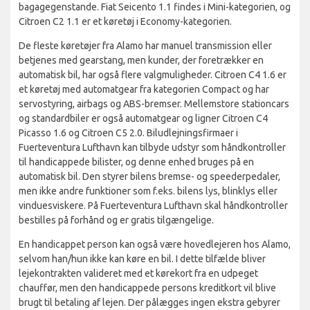
bagagegenstande. Fiat Seicento 1.1 findes i Mini-kategorien, og
Citroen C2 1.1 er et køretøj i Economy-kategorien.
De fleste køretøjer fra Alamo har manuel transmission eller
betjenes med gearstang, men kunder, der foretrækker en
automatisk bil, har også flere valgmuligheder. Citroen C4 1.6 er
et køretøj med automatgear fra kategorien Compact og har
servostyring, airbags og ABS-bremser. Mellemstore stationcars
og standardbiler er også automatgear og ligner Citroen C4
Picasso 1.6 og Citroen C5 2.0. Biludlejningsfirmaer i
Fuerteventura Lufthavn kan tilbyde udstyr som håndkontroller
til handicappede bilister, og denne enhed bruges på en
automatisk bil. Den styrer bilens bremse- og speederpedaler,
men ikke andre funktioner som f.eks. bilens lys, blinklys eller
vinduesviskere. På Fuerteventura Lufthavn skal håndkontroller
bestilles på forhånd og er gratis tilgængelige.
En handicappet person kan også være hovedlejeren hos Alamo,
selvom han/hun ikke kan køre en bil. I dette tilfælde bliver
lejekontrakten valideret med et kørekort fra en udpeget
chauffør, men den handicappede persons kreditkort vil blive
brugt til betaling af lejen. Der pålægges ingen ekstra gebyrer