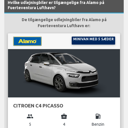
Hvilke udlejningbiler er tilgængelige fra Alamo på
Fuerteventura Lufthavn?
De tilgængelige udlejningbiler fra Alamo på
Fuerteventura Lufthavn er:
MINIVAN MED 5 SÆDER
CITROEN C4 PICASSO
group
business_center
local_gas_station
5
4
Benzin