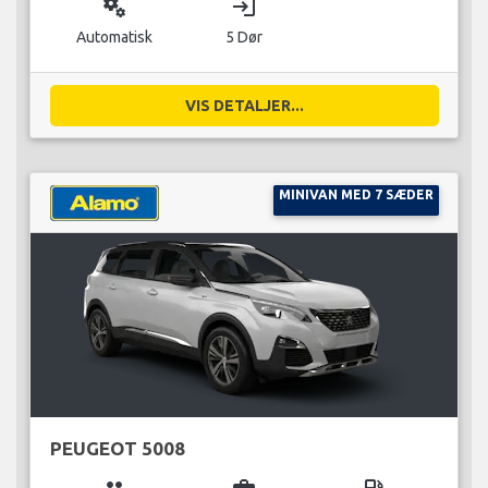
miscellaneous_services
login
Automatisk
5 Dør
VIS DETALJER...
MINIVAN MED 7 SÆDER
PEUGEOT 5008