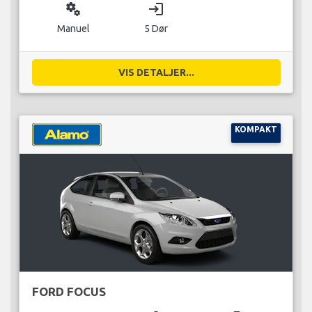
miscellaneous_services
login
Manuel
5 Dør
VIS DETALJER...
KOMPAKT
FORD FOCUS