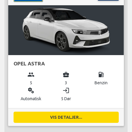
OPEL ASTRA
group
business_center
local_gas_station
5
3
Benzin
miscellaneous_services
login
Automatisk
5 Dør
VIS DETALJER...