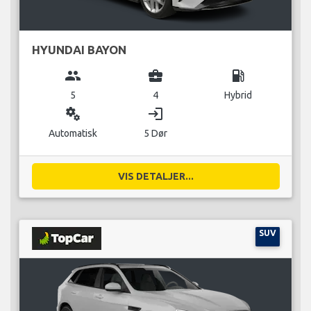
HYUNDAI BAYON
group
business_center
local_gas_station
5
4
Hybrid
miscellaneous_services
login
Automatisk
5 Dør
VIS DETALJER...
SUV