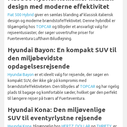
design med moderne effektivitet
Fiat 500 Hybrid
giver en sømløs blanding af klassisk italiensk
design og moderne brændstofeffektivitet. Denne hybridbil er
tilgængelig hos
TOPCAR
og tilbyder et ansvarligt valg for
rejseentusiaster, der søger uovertrufne priser for
Fuerteventura Lufthavn Biludlejning.
Hyundai Bayon: En kompakt SUV til
den miljøbevidste
opdagelsesrejsende
Hyundai Bayon
er et ideelt valg for rejsende, der søger en
kompakt SUV, der ikke går på kompromis med
brændstofeffektiviteten. Den tilbydes af
TOPCAR
og har rigelig
plads til bagage og komfortable sæder, hvilket gør den perfekt
til længere rejser på tværs af Fuerteventura.
Hyundai Kona: Den miljøvenlige
SUV til eventyrlystne rejsende
Hyundai Kona
, tilgængelig hos
HERTZ
,
DOLLAR
og
THRIFTY
, er