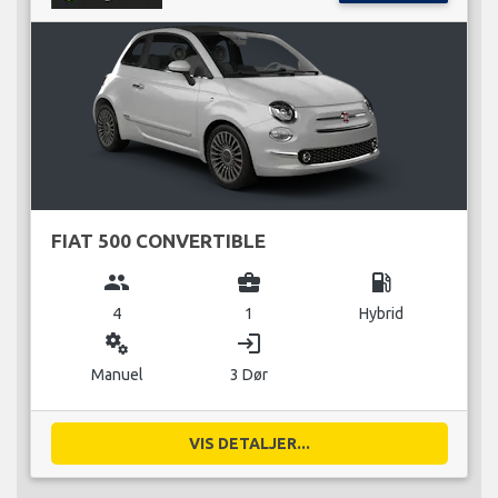
FIAT 500 CONVERTIBLE
group
business_center
local_gas_station
4
1
Hybrid
miscellaneous_services
login
Manuel
3 Dør
VIS DETALJER...