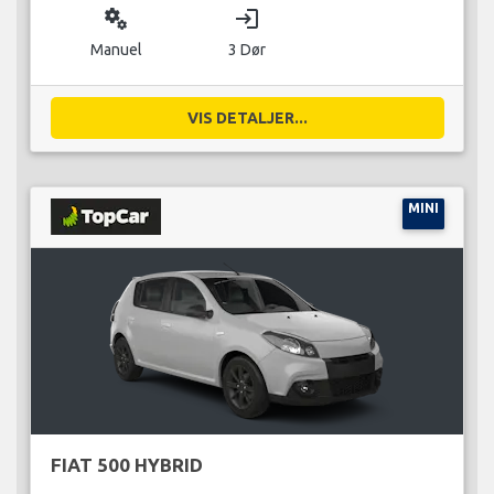
miscellaneous_services
login
Manuel
3 Dør
VIS DETALJER...
MINI
FIAT 500 HYBRID