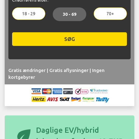
18 - 29
70+
30 - 69
SØG
Gratis ændringer | Gratis aflysninger | Ingen
kortgebyrer
eco
Daglige EV/hybrid