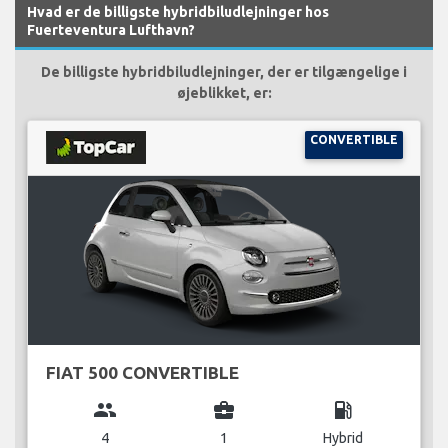
Hvad er de billigste hybridbiludlejninger hos
Fuerteventura Lufthavn?
De billigste hybridbiludlejninger, der er tilgængelige i
øjeblikket, er:
CONVERTIBLE
FIAT 500 CONVERTIBLE
group
business_center
local_gas_station
4
1
Hybrid