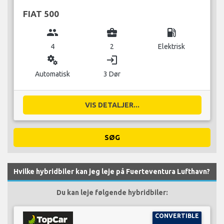
FIAT 500
group
business_center
local_gas_station
4
2
Elektrisk
miscellaneous_services
login
Automatisk
3 Dør
VIS DETALJER...
SØG
Hvilke hybridbiler kan jeg leje på Fuerteventura Lufthavn?
Du kan leje følgende hybridbiler:
CONVERTIBLE