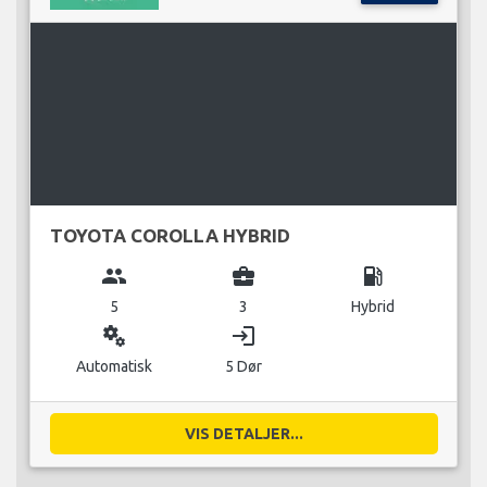
TOYOTA COROLLA HYBRID
group
business_center
local_gas_station
5
3
Hybrid
miscellaneous_services
login
Automatisk
5 Dør
VIS DETALJER...