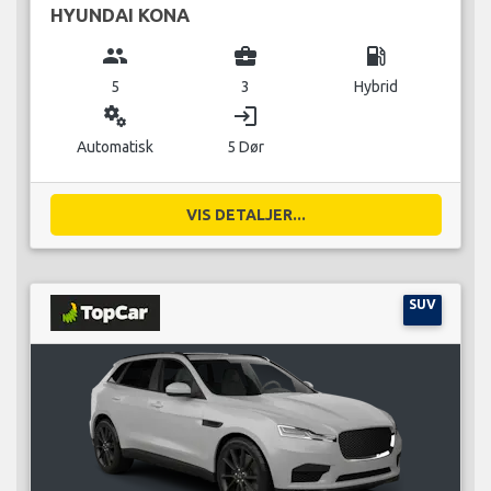
HYUNDAI KONA
group
business_center
local_gas_station
5
3
Hybrid
miscellaneous_services
login
Automatisk
5 Dør
VIS DETALJER...
SUV