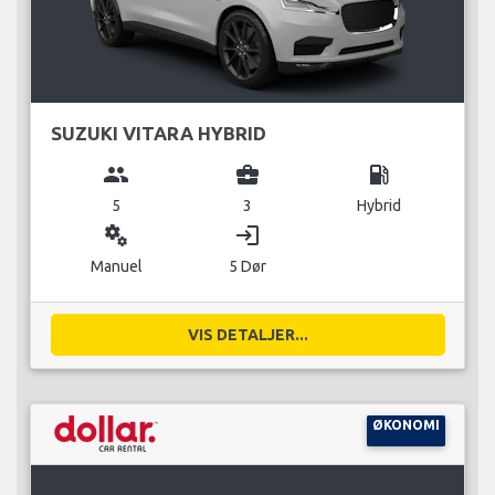
SUZUKI VITARA HYBRID
group
business_center
local_gas_station
5
3
Hybrid
miscellaneous_services
login
Manuel
5 Dør
VIS DETALJER...
ØKONOMI