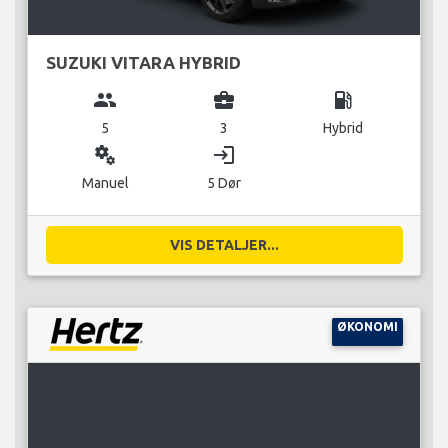
SUZUKI VITARA HYBRID
group
business_center
local_gas_station
5
3
Hybrid
miscellaneous_services
login
Manuel
5 Dør
VIS DETALJER...
ØKONOMI