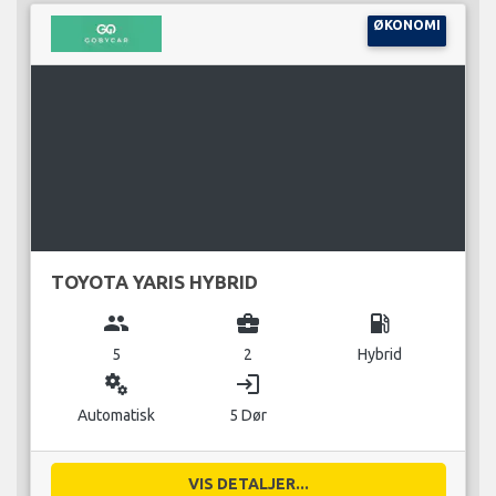
ØKONOMI
TOYOTA YARIS HYBRID
group
business_center
local_gas_station
5
2
Hybrid
miscellaneous_services
login
Automatisk
5 Dør
VIS DETALJER...