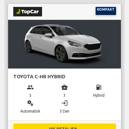
KOMPAKT
TOYOTA C-HR HYBRID
group
business_center
local_gas_station
5
3
Hybrid
miscellaneous_services
login
Automatisk
3 Dør