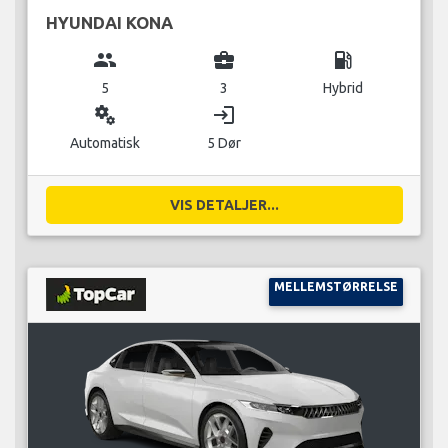
HYUNDAI KONA
group
business_center
local_gas_station
5
3
Hybrid
miscellaneous_services
login
Automatisk
5 Dør
VIS DETALJER...
MELLEMSTØRRELSE