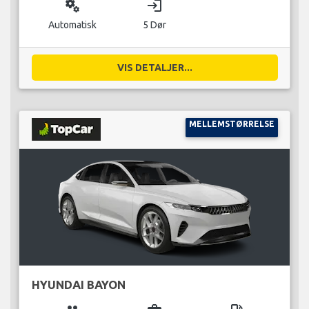
miscellaneous_services
login
Automatisk
5 Dør
VIS DETALJER...
MELLEMSTØRRELSE
HYUNDAI BAYON