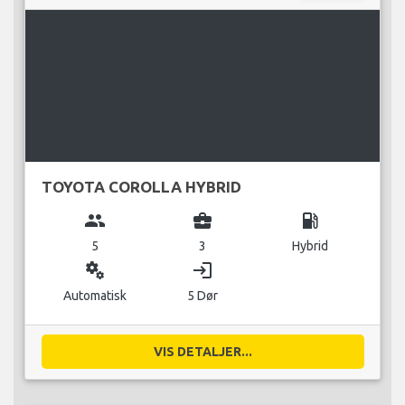
TOYOTA COROLLA HYBRID
group
business_center
local_gas_station
5
3
Hybrid
miscellaneous_services
login
Automatisk
5 Dør
VIS DETALJER...