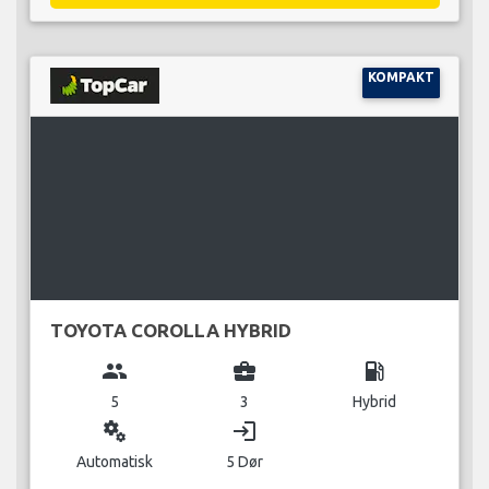
KOMPAKT
TOYOTA COROLLA HYBRID
group
business_center
local_gas_station
5
3
Hybrid
miscellaneous_services
login
Automatisk
5 Dør