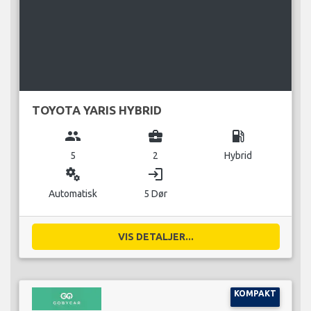
TOYOTA YARIS HYBRID
group
business_center
local_gas_station
5
2
Hybrid
miscellaneous_services
login
Automatisk
5 Dør
VIS DETALJER...
KOMPAKT