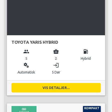
TOYOTA YARIS HYBRID
group
business_center
local_gas_station
5
2
Hybrid
miscellaneous_services
login
Automatisk
5 Dør
VIS DETALJER...
KOMPAKT