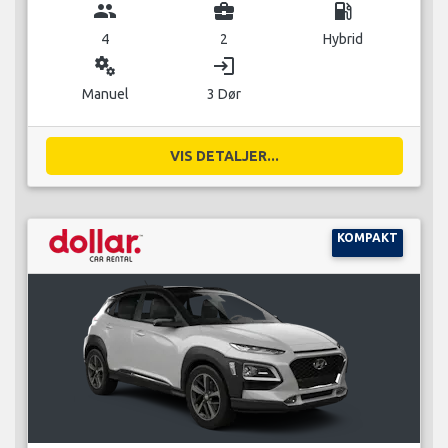
group
business_center
local_gas_station
4
2
Hybrid
miscellaneous_services
login
Manuel
3 Dør
VIS DETALJER...
KOMPAKT