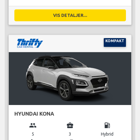
VIS DETALJER...
KOMPAKT
HYUNDAI KONA
group
business_center
local_gas_station
5
3
Hybrid