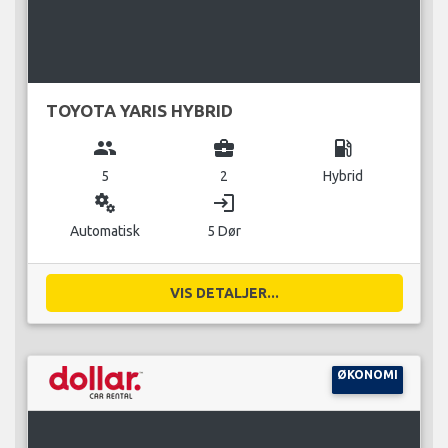
TOYOTA YARIS HYBRID
group
business_center
local_gas_station
5
2
Hybrid
miscellaneous_services
login
Automatisk
5 Dør
VIS DETALJER...
ØKONOMI