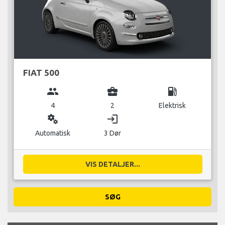
FIAT 500
group
business_center
local_gas_station
4
2
Elektrisk
miscellaneous_services
login
Automatisk
3 Dør
VIS DETALJER...
SØG