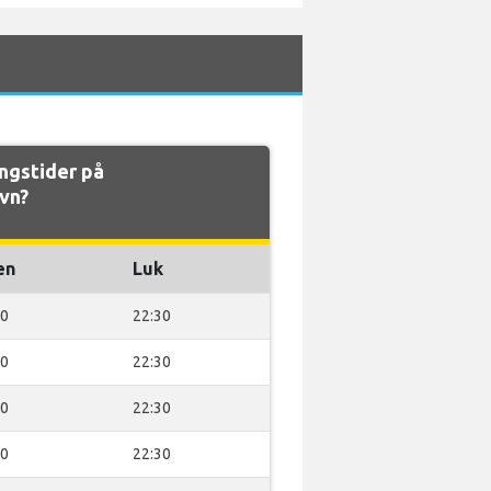
ngstider på
vn?
en
Luk
00
22:30
00
22:30
00
22:30
00
22:30