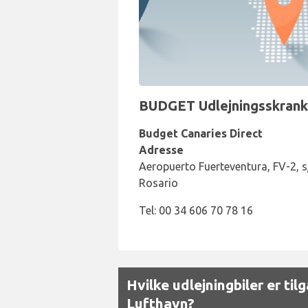
BUDGET Udlejningsskranke
Budget Canaries Direct
Adresse
Aeropuerto Fuerteventura, FV-2, s
Rosario
Tel: 00 34 606 70 78 16
Hvilke udlejningbiler er t
Lufthavn?