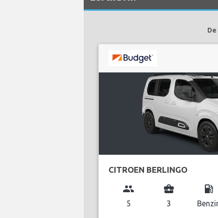
De 
CITROEN BERLINGO
group
business_center
local_gas_station
5
3
Benzi