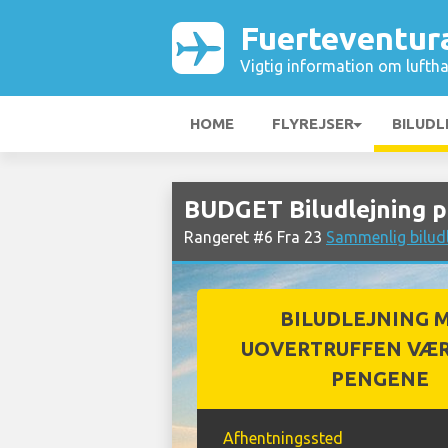
Fuerteventur
Vigtig information om luftha
HOME
FLYREJSER
BILUDL
BUDGET Biludlejning 
Rangeret #6 Fra 23
Sammenlig biludl
BILUDLEJNING 
UOVERTRUFFEN VÆR
PENGENE
Afhentningssted