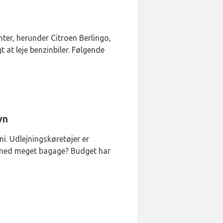
enter, herunder Citroen Berlingo,
at leje benzinbiler. Følgende
vn
i. Udlejningskøretøjer er
du med meget bagage? Budget har