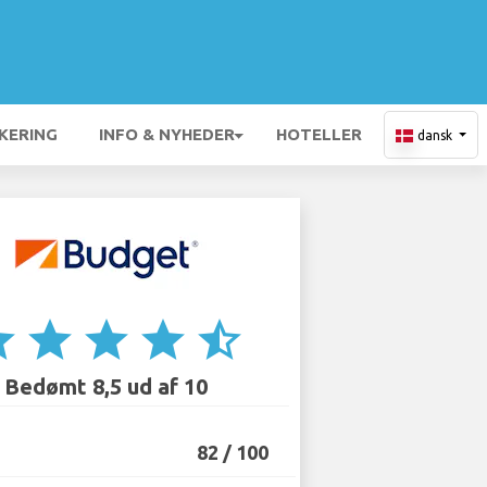
KERING
INFO & NYHEDER
HOTELLER
dansk
ar
star
star
star
star_half
Bedømt 8,5 ud af 10
82 / 100