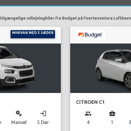
tilgængelige udlejningbiler fra Budget på Fuerteventura Lufthavn
MINIVAN MED 5 SÆDER
CITROEN C1
miscellaneous_services
login
group
business_center
n
Manuel
5 Dør
4
1