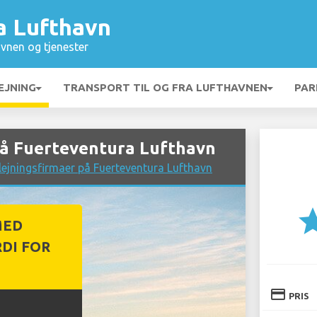
a Lufthavn
vnen og tjenester
EJNING
TRANSPORT TIL OG FRA LUFTHAVNEN
PAR
på Fuerteventura Lufthavn
ejningsfirmaer på Fuerteventura Lufthavn
st
MED
DI FOR
credit_card
PRIS