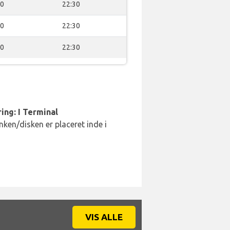
00
22:30
00
22:30
00
22:30
ing: I Terminal
ken/disken er placeret inde i
VIS ALLE