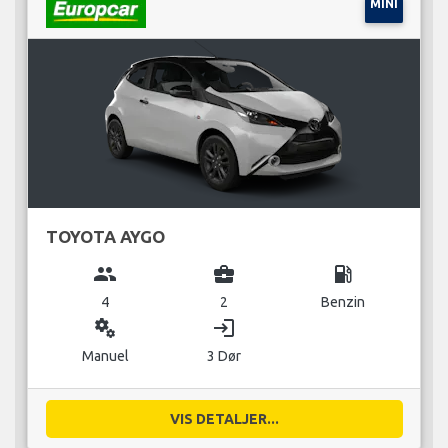
MINI
TOYOTA AYGO
group
business_center
local_gas_station
4
2
Benzin
miscellaneous_services
login
Manuel
3 Dør
VIS DETALJER...