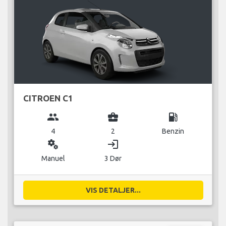
CITROEN C1
group
business_center
local_gas_station
4
2
Benzin
miscellaneous_services
login
Manuel
3 Dør
VIS DETALJER...