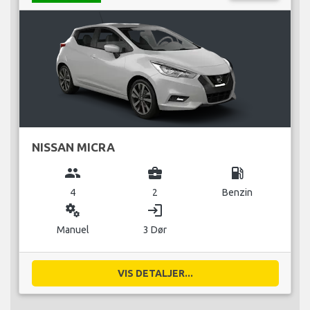
NISSAN MICRA
group
business_center
local_gas_station
4
2
Benzin
miscellaneous_services
login
Manuel
3 Dør
VIS DETALJER...