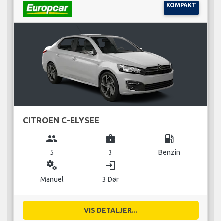
KOMPAKT
CITROEN C-ELYSEE
group
business_center
local_gas_station
5
3
Benzin
miscellaneous_services
login
Manuel
3 Dør
VIS DETALJER...