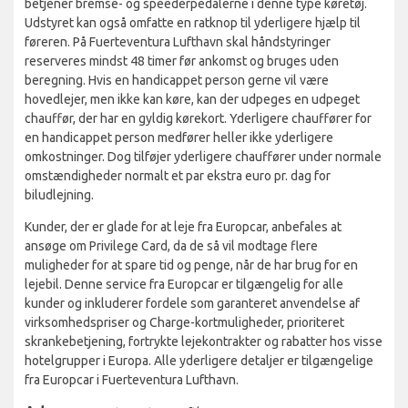
betjener bremse- og speederpedalerne i denne type køretøj.
Udstyret kan også omfatte en ratknop til yderligere hjælp til
føreren. På Fuerteventura Lufthavn skal håndstyringer
reserveres mindst 48 timer før ankomst og bruges uden
beregning. Hvis en handicappet person gerne vil være
hovedlejer, men ikke kan køre, kan der udpeges en udpeget
chauffør, der har en gyldig kørekort. Yderligere chauffører for
en handicappet person medfører heller ikke yderligere
omkostninger. Dog tilføjer yderligere chauffører under normale
omstændigheder normalt et par ekstra euro pr. dag for
biludlejning.
Kunder, der er glade for at leje fra Europcar, anbefales at
ansøge om Privilege Card, da de så vil modtage flere
muligheder for at spare tid og penge, når de har brug for en
lejebil. Denne service fra Europcar er tilgængelig for alle
kunder og inkluderer fordele som garanteret anvendelse af
virksomhedspriser og Charge-kortmuligheder, prioriteret
skrankebetjening, fortrykte lejekontrakter og rabatter hos visse
hotelgrupper i Europa. Alle yderligere detaljer er tilgængelige
fra Europcar i Fuerteventura Lufthavn.