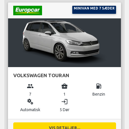
MINIVAN MED 7 SÆDER
VOLKSWAGEN TOURAN
group
business_center
local_gas_station
7
1
Benzin
miscellaneous_services
login
Automatisk
5 Dør
VIS DETALJER...