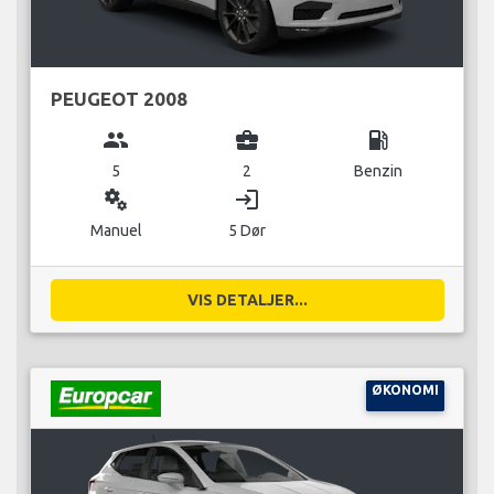
PEUGEOT 2008
group
business_center
local_gas_station
5
2
Benzin
miscellaneous_services
login
Manuel
5 Dør
VIS DETALJER...
ØKONOMI