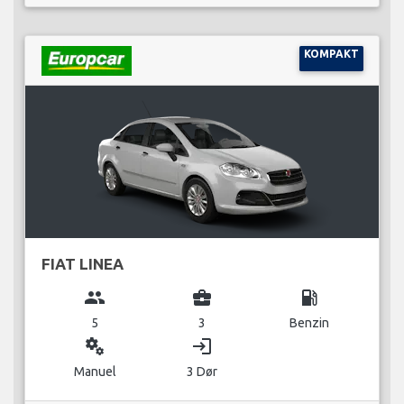
KOMPAKT
FIAT LINEA
group
business_center
local_gas_station
5
3
Benzin
miscellaneous_services
login
Manuel
3 Dør