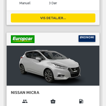
Manuel
3 Dør
VIS DETALJER...
ØKONOMI
NISSAN MICRA
group
business_center
local_gas_station