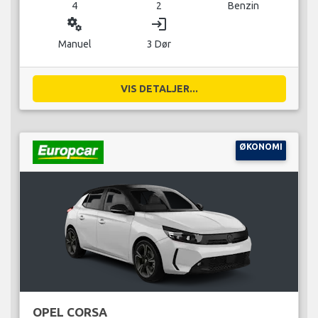
4
2
Benzin
miscellaneous_services
login
Manuel
3 Dør
VIS DETALJER...
ØKONOMI
OPEL CORSA