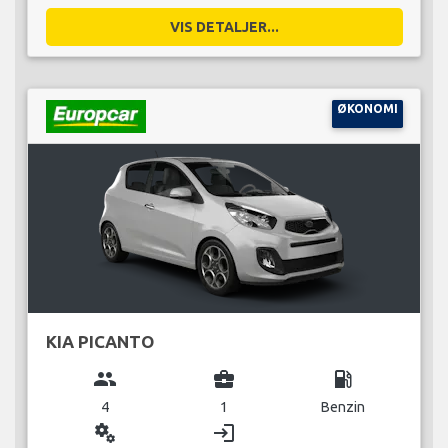
VIS DETALJER...
ØKONOMI
KIA PICANTO
group
business_center
local_gas_station
4
1
Benzin
miscellaneous_services
login