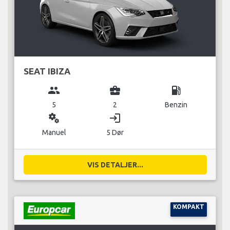
SEAT IBIZA
group
business_center
local_gas_station
5
2
Benzin
miscellaneous_services
login
Manuel
5 Dør
VIS DETALJER...
KOMPAKT