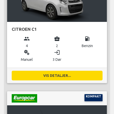
CITROEN C1
group
business_center
local_gas_station
4
2
Benzin
miscellaneous_services
login
Manuel
3 Dør
VIS DETALJER...
KOMPAKT