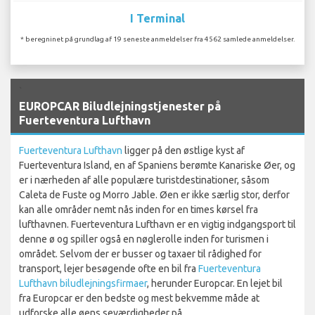
I Terminal
* beregninet på grundlag af 19 seneste anmeldelser fra 4562 samlede anmeldelser.
`
EUROPCAR Biludlejningstjenester på
Fuerteventura Lufthavn
Fuerteventura Lufthavn
ligger på den østlige kyst af
Fuerteventura Island, en af Spaniens berømte Kanariske Øer, og
er i nærheden af alle populære turistdestinationer, såsom
Caleta de Fuste og Morro Jable. Øen er ikke særlig stor, derfor
kan alle områder nemt nås inden for en times kørsel fra
lufthavnen. Fuerteventura Lufthavn er en vigtig indgangsport til
denne ø og spiller også en nøglerolle inden for turismen i
området. Selvom der er busser og taxaer til rådighed for
transport, lejer besøgende ofte en bil fra
Fuerteventura
Lufthavn biludlejningsfirmaer
, herunder Europcar. En lejet bil
fra Europcar er den bedste og mest bekvemme måde at
udforske alle øens seværdigheder på.