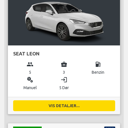
SEAT LEON
group
business_center
local_gas_station
5
3
Benzin
miscellaneous_services
login
Manuel
5 Dør
VIS DETALJER...