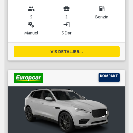
group
business_center
local_gas_station
5
2
Benzin
miscellaneous_services
login
Manuel
5 Dør
VIS DETALJER...
KOMPAKT