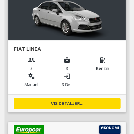
FIAT LINEA
group
business_center
local_gas_station
5
3
Benzin
miscellaneous_services
login
Manuel
3 Dør
VIS DETALJER...
ØKONOMI