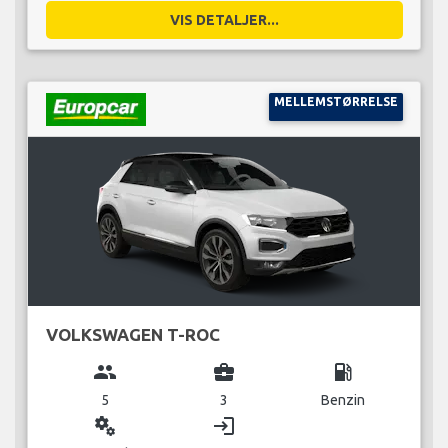
VIS DETALJER...
MELLEMSTØRRELSE
VOLKSWAGEN T-ROC
group
business_center
local_gas_station
5
3
Benzin
miscellaneous_services
login