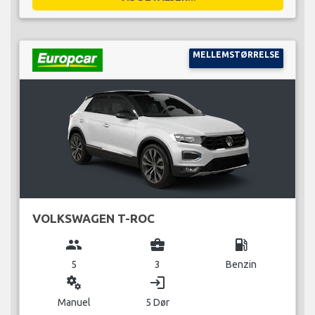
MELLEMSTØRRELSE
VOLKSWAGEN T-ROC
group
business_center
local_gas_station
5
3
Benzin
miscellaneous_services
login
Manuel
5 Dør