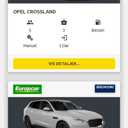
OPEL CROSSLAND
group
business_center
local_gas_station
5
3
Benzin
miscellaneous_services
login
Manuel
5 Dør
VIS DETALJER...
ØKONOMI