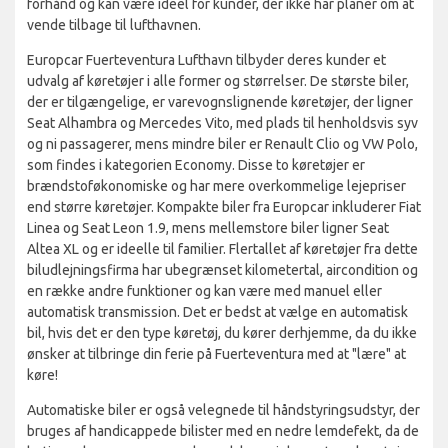
forhånd og kan være ideel for kunder, der ikke har planer om at
vende tilbage til lufthavnen.
Europcar Fuerteventura Lufthavn tilbyder deres kunder et
udvalg af køretøjer i alle former og størrelser. De største biler,
der er tilgængelige, er varevognslignende køretøjer, der ligner
Seat Alhambra og Mercedes Vito, med plads til henholdsvis syv
og ni passagerer, mens mindre biler er Renault Clio og VW Polo,
som findes i kategorien Economy. Disse to køretøjer er
brændstoføkonomiske og har mere overkommelige lejepriser
end større køretøjer. Kompakte biler fra Europcar inkluderer Fiat
Linea og Seat Leon 1.9, mens mellemstore biler ligner Seat
Altea XL og er ideelle til familier. Flertallet af køretøjer fra dette
biludlejningsfirma har ubegrænset kilometertal, aircondition og
en række andre funktioner og kan være med manuel eller
automatisk transmission. Det er bedst at vælge en automatisk
bil, hvis det er den type køretøj, du kører derhjemme, da du ikke
ønsker at tilbringe din ferie på Fuerteventura med at "lære" at
køre!
Automatiske biler er også velegnede til håndstyringsudstyr, der
bruges af handicappede bilister med en nedre lemdefekt, da de