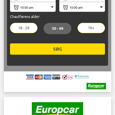
Chaufførens alder:
18 - 29
70+
30 - 69
SØG