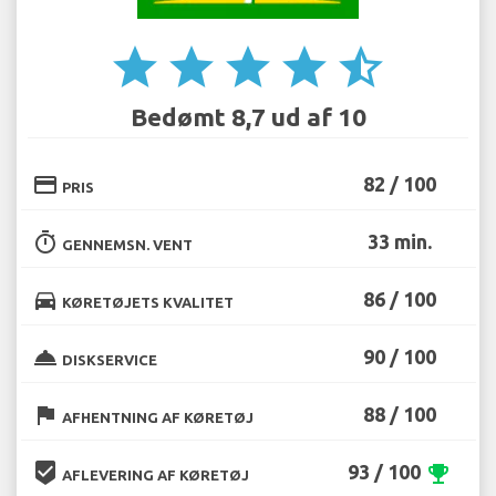
star
star
star
star
star_half
Bedømt 8,7 ud af 10
credit_card
82 / 100
PRIS
timer
33 min.
GENNEMSN. VENT
directions_car
86 / 100
KØRETØJETS KVALITET
room_service
90 / 100
DISKSERVICE
flag
88 / 100
AFHENTNING AF KØRETØJ
beenhere
93 / 100
emoji_events
AFLEVERING AF KØRETØJ