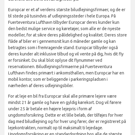
Europcar er et af verdens største biludlejningsfirmaer, og de er
til stede på tusindvis af udlejningssteder i hele Europa. På
Fuerteventura Lufthavn tilbyder Europcar deres kunder kun
den bedst mulige service og køretøjer, som alle er de nyeste
modeller, for at sikre deres pålidelighed og kvalitet. Deres store
flåde af biler er i gennemsnit kun 6 måneder gamle og kan
betragtes som i fremragende stand. Europcar tilbyder også
deres kunder alt inklusive tilbud og vil vente på dig, hvis dit fly
er forsinket. Du skal blot oplyse dit flynummer ved
reservationen. Biludlejningsfirmaerne på Fuerteventura
Lufthavn findes primært i ankomsthallen, men Europcar har en
mobil kontor, som er beliggende i parkeringspladsen i
nærheden af deres udlejningsbiler.
For at leje en bil fra Europcar skal alle primære lejere være
mindst 21 år gamle og have en gyldig kørekort. Dog vil førere
under 25 år betale en højere lejepris i form af
ungdomsforsikring. Dette er et lille beløb, der tilføjes for hver
dag med biludlejning og for hver ung fører, der er registreret på
lejekontrakten, normalt op til maksimalt ti lejedage.
Ungdomsforsikring er en standardordning hos alle de største