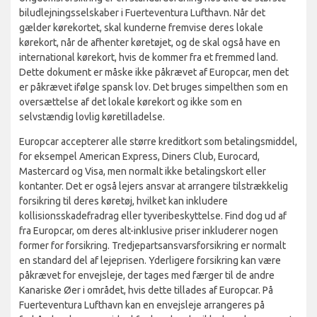
biludlejningsselskaber i Fuerteventura Lufthavn. Når det
gælder kørekortet, skal kunderne fremvise deres lokale
kørekort, når de afhenter køretøjet, og de skal også have en
international kørekort, hvis de kommer fra et fremmed land.
Dette dokument er måske ikke påkrævet af Europcar, men det
er påkrævet ifølge spansk lov. Det bruges simpelthen som en
oversættelse af det lokale kørekort og ikke som en
selvstændig lovlig køretilladelse.
Europcar accepterer alle større kreditkort som betalingsmiddel,
for eksempel American Express, Diners Club, Eurocard,
Mastercard og Visa, men normalt ikke betalingskort eller
kontanter. Det er også lejers ansvar at arrangere tilstrækkelig
forsikring til deres køretøj, hvilket kan inkludere
kollisionsskadefradrag eller tyveribeskyttelse. Find dog ud af
fra Europcar, om deres alt-inklusive priser inkluderer nogen
former for forsikring. Tredjepartsansvarsforsikring er normalt
en standard del af lejeprisen. Yderligere forsikring kan være
påkrævet for envejsleje, der tages med færger til de andre
Kanariske Øer i området, hvis dette tillades af Europcar. På
Fuerteventura Lufthavn kan en envejsleje arrangeres på