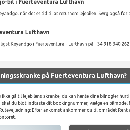
o-bil i Fuerteventura Lufthavn
eyandgo, når det er tid til at returnere lejebilen. Sørg også for
eventura Lufthavn
ligst Keyandgo i Fuerteventura - Lufthavn på +34 918 340 262
ningsskranke på Fuerteventura Lufthavn?
kke gå til lejebilens skranke, du kan hente dine bilnøgler hurt
n skal du blot indtaste dit bookingnummer, vælge en bilmodel f
Rutevejledning: Efter ankomst ankommer du til området Rent a 
ontoret.