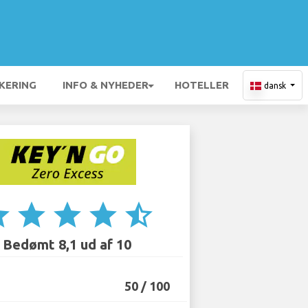
KERING
INFO & NYHEDER
HOTELLER
dansk
ar
star
star
star
star_half
Bedømt 8,1 ud af 10
50 / 100