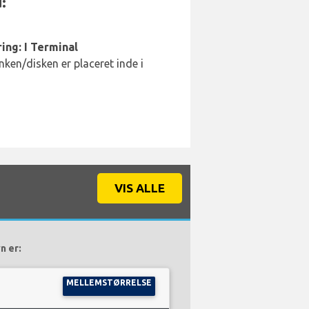
:
ing: I Terminal
ken/disken er placeret inde i
VIS ALLE
n er:
MELLEMSTØRRELSE