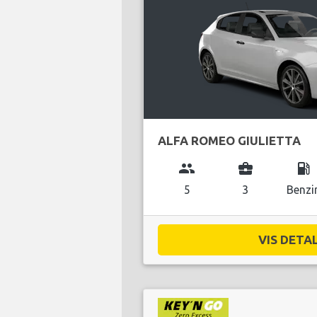
ALFA ROMEO GIULIETTA
group
business_center
local_gas_station
5
3
Benzi
VIS DETAL