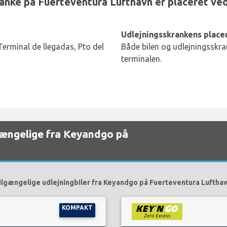
ke på Fuerteventura Lufthavn er placeret ved
Udlejningsskrankens placer
Terminal de llegadas, Pto del
Både bilen og udlejningsskran
terminalen.
lgængelige fra Keyandgo på
ilgængelige udlejningbiler fra Keyandgo på Fuerteventura Lufthav
KOMPAKT