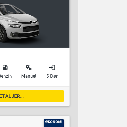
local_gas_station
miscellaneous_services
login
Benzin
Manuel
5 Dør
ETALJER...
ØKONOMI