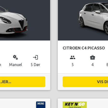
CITROEN C4 PICASSO
miscellaneous_services
login
group
business_center
n
Manuel
5 Dør
5
4
JER...
VIS D
MINI