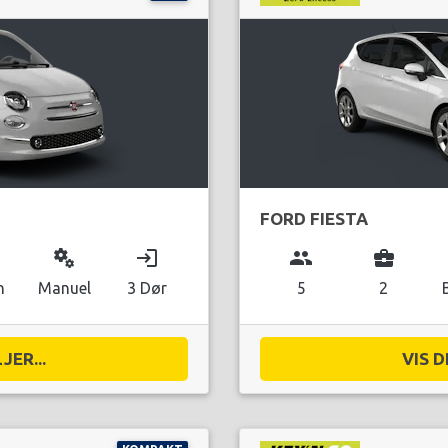
FORD FIESTA
miscellaneous_services
login
group
business_center
n
Manuel
3 Dør
5
2
JER...
VIS D