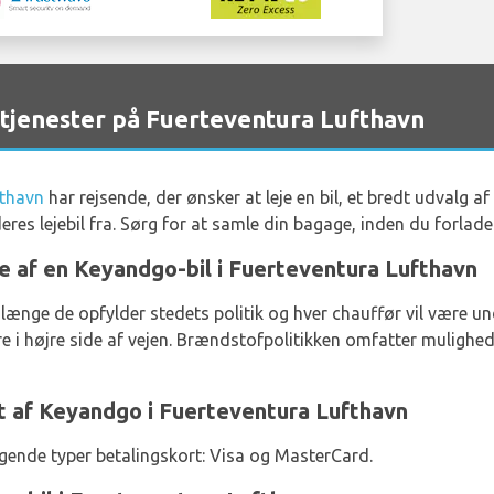
jenester på Fuerteventura Lufthavn
fthavn
har rejsende, der ønsker at leje en bil, et bredt udvalg af
eres lejebil fra. Sørg for at samle din bagage, inden du forla
je af en Keyandgo-bil i Fuerteventura Lufthavn
å længe de opfylder stedets politik og hver chauffør vil være und
øre i højre side af vejen. Brændstofpolitikken omfatter muligh
t af Keyandgo i Fuerteventura Lufthavn
lgende typer betalingskort: Visa og MasterCard.