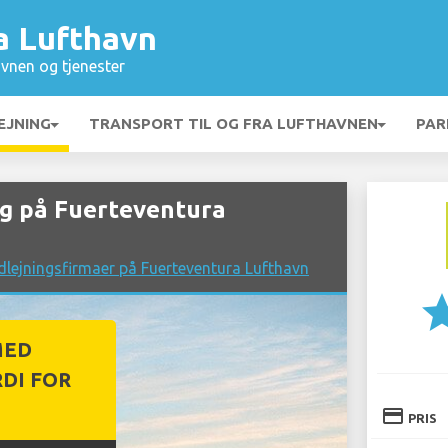
a Lufthavn
vnen og tjenester
EJNING
TRANSPORT TIL OG FRA LUFTHAVNEN
PAR
g på Fuerteventura
dlejningsfirmaer på Fuerteventura Lufthavn
st
MED
DI FOR
credit_card
PRIS