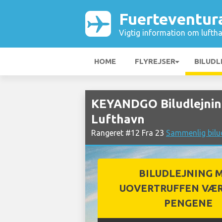
Fuerteventur
Vigtig information om luftha
HOME
FLYREJSER
BILUDL
KEYANDGO Biludlejnin
Lufthavn
Rangeret #12 Fra 23
Sammenlig bilu
BILUDLEJNING 
UOVERTRUFFEN VÆR
PENGENE