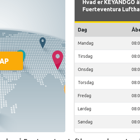
Hvad er KEYANDGO åb
Fuerteventura Luftha
Dag
Åb
Mandag
08:
Tirsdag
08:
Onsdag
08:
Torsdag
08:
Fredag
08:
Lørdag
08:
Søndag
08: