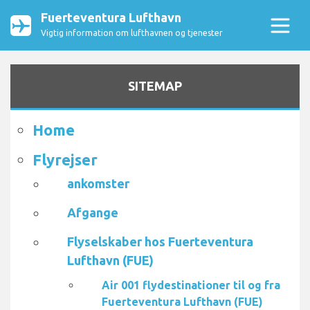
Fuerteventura Lufthavn
Vigtig information om lufthavnen og tjenester
SITEMAP
Home
Flyrejser
ankomster
Afgange
Flyselskaber hos Fuerteventura
Lufthavn (FUE)
Air 001 flydestinationer til og fra
Fuerteventura Lufthavn (FUE)