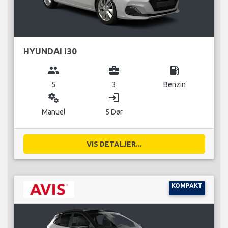
HYUNDAI I30
group
business_center
local_gas_station
5
3
Benzin
miscellaneous_services
login
Manuel
5 Dør
VIS DETALJER...
KOMPAKT