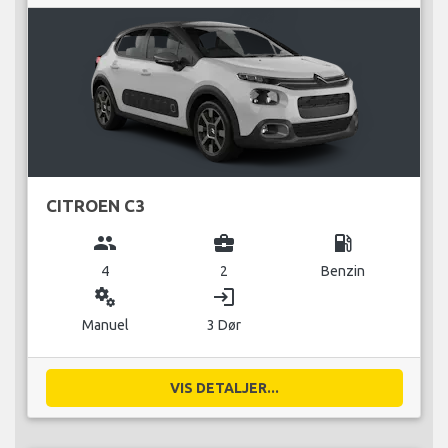
CITROEN C3
group
business_center
local_gas_station
4
2
Benzin
miscellaneous_services
login
Manuel
3 Dør
VIS DETALJER...