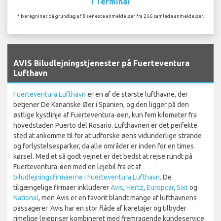
I Terminal
* beregninet på grundlag af 8 seneste anmeldelser fra 266 samlede anmeldelser.
`
AVIS Biludlejningstjenester på Fuerteventura
Lufthavn
Fuerteventura Lufthavn
er en af de største lufthavne, der
betjener De Kanariske Øer i Spanien, og den ligger på den
østlige kystlinje af Fuerteventura-øen, kun fem kilometer fra
hovedstaden Puerto del Rosario. Lufthavnen er det perfekte
sted at ankomme til for at udforske øens vidunderlige strande
og forlystelsesparker, da alle områder er inden for en times
kørsel. Med et så godt vejnet er det bedst at rejse rundt på
Fuerteventura-øen med en lejebil fra et af
biludlejningsfirmaerne i Fuerteventura Lufthavn
. De
tilgængelige firmaer inkluderer
Avis
,
Hertz
,
Europcar
,
Sixt
og
National
, men Avis er en favorit blandt mange af lufthavnens
passagerer. Avis har en stor flåde af køretøjer og tilbyder
rimelige lejepriser kombineret med fremragende kundeservice.