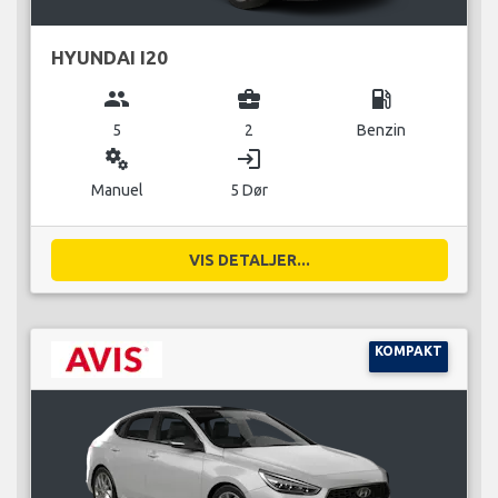
HYUNDAI I20
group
business_center
local_gas_station
5
2
Benzin
miscellaneous_services
login
Manuel
5 Dør
VIS DETALJER...
KOMPAKT