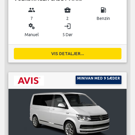
group
business_center
local_gas_station
7
2
Benzin
miscellaneous_services
login
Manuel
5 Dør
VIS DETALJER...
MINIVAN MED 9 SÆDER