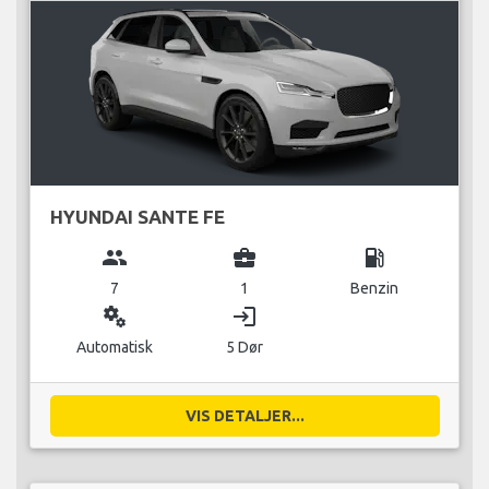
HYUNDAI SANTE FE
group
business_center
local_gas_station
7
1
Benzin
miscellaneous_services
login
Automatisk
5 Dør
VIS DETALJER...