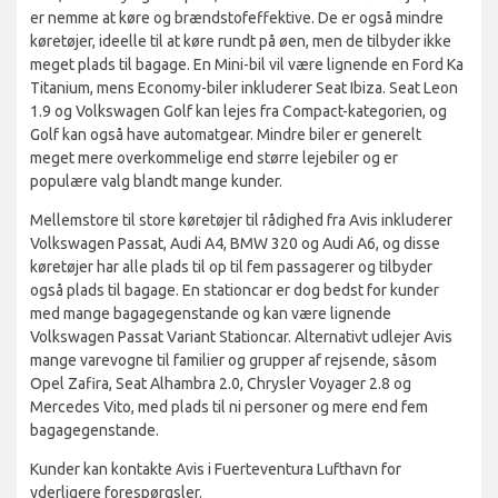
er nemme at køre og brændstofeffektive. De er også mindre
køretøjer, ideelle til at køre rundt på øen, men de tilbyder ikke
meget plads til bagage. En Mini-bil vil være lignende en Ford Ka
Titanium, mens Economy-biler inkluderer Seat Ibiza. Seat Leon
1.9 og Volkswagen Golf kan lejes fra Compact-kategorien, og
Golf kan også have automatgear. Mindre biler er generelt
meget mere overkommelige end større lejebiler og er
populære valg blandt mange kunder.
Mellemstore til store køretøjer til rådighed fra Avis inkluderer
Volkswagen Passat, Audi A4, BMW 320 og Audi A6, og disse
køretøjer har alle plads til op til fem passagerer og tilbyder
også plads til bagage. En stationcar er dog bedst for kunder
med mange bagagegenstande og kan være lignende
Volkswagen Passat Variant Stationcar. Alternativt udlejer Avis
mange varevogne til familier og grupper af rejsende, såsom
Opel Zafira, Seat Alhambra 2.0, Chrysler Voyager 2.8 og
Mercedes Vito, med plads til ni personer og mere end fem
bagagegenstande.
Kunder kan kontakte Avis i Fuerteventura Lufthavn for
yderligere forespørgsler.