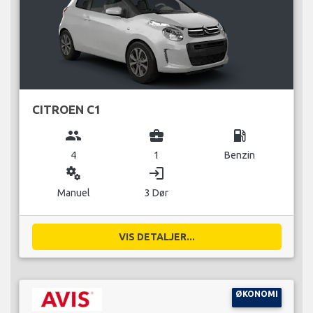
CITROEN C1
group
business_center
local_gas_station
4
1
Benzin
miscellaneous_services
login
Manuel
3 Dør
VIS DETALJER...
ØKONOMI