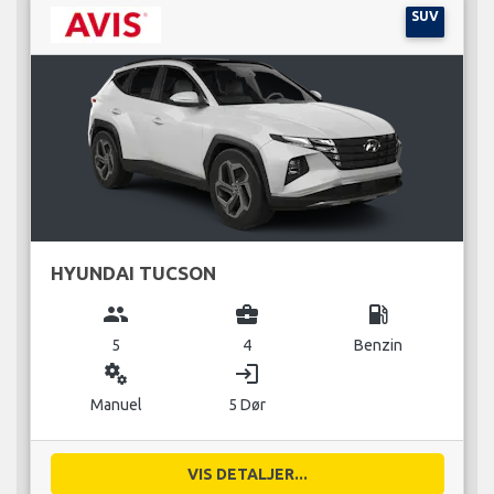
SUV
HYUNDAI TUCSON
group
business_center
local_gas_station
5
4
Benzin
miscellaneous_services
login
Manuel
5 Dør
VIS DETALJER...