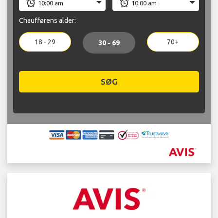
Chaufførens alder:
18 - 29
70+
30 - 69
SØG