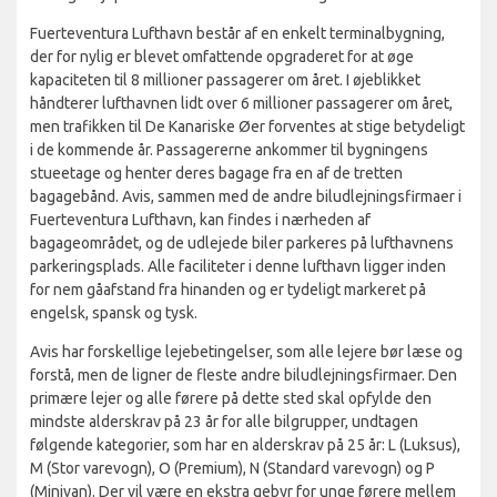
Fuerteventura Lufthavn består af en enkelt terminalbygning,
der for nylig er blevet omfattende opgraderet for at øge
kapaciteten til 8 millioner passagerer om året. I øjeblikket
håndterer lufthavnen lidt over 6 millioner passagerer om året,
men trafikken til De Kanariske Øer forventes at stige betydeligt
i de kommende år. Passagererne ankommer til bygningens
stueetage og henter deres bagage fra en af de tretten
bagagebånd. Avis, sammen med de andre biludlejningsfirmaer i
Fuerteventura Lufthavn, kan findes i nærheden af
bagageområdet, og de udlejede biler parkeres på lufthavnens
parkeringsplads. Alle faciliteter i denne lufthavn ligger inden
for nem gåafstand fra hinanden og er tydeligt markeret på
engelsk, spansk og tysk.
Avis har forskellige lejebetingelser, som alle lejere bør læse og
forstå, men de ligner de fleste andre biludlejningsfirmaer. Den
primære lejer og alle førere på dette sted skal opfylde den
mindste alderskrav på 23 år for alle bilgrupper, undtagen
følgende kategorier, som har en alderskrav på 25 år: L (Luksus),
M (Stor varevogn), O (Premium), N (Standard varevogn) og P
(Minivan). Der vil være en ekstra gebyr for unge førere mellem