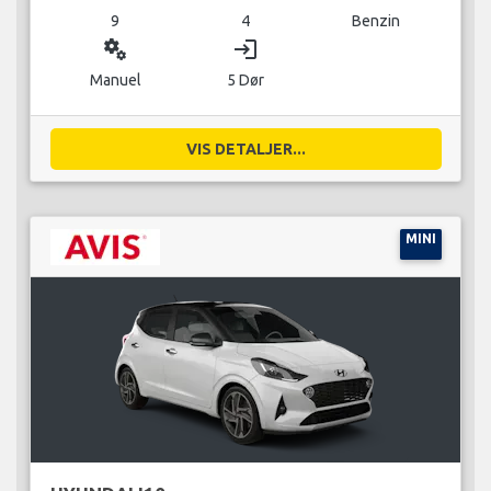
9
4
Benzin
miscellaneous_services
login
Manuel
5 Dør
VIS DETALJER...
MINI