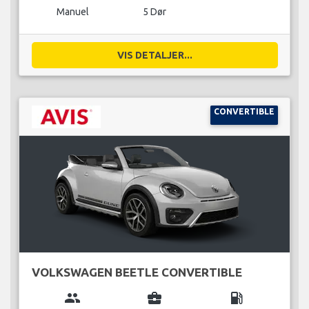
Manuel
5 Dør
VIS DETALJER...
CONVERTIBLE
VOLKSWAGEN BEETLE CONVERTIBLE
group
business_center
local_gas_station