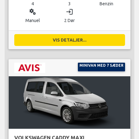
4
3
Benzin
miscellaneous_services
login
Manuel
2 Dør
VIS DETALJER...
MINIVAN MED 7 SÆDER
VOLKSWAGEN CADDY MAXI