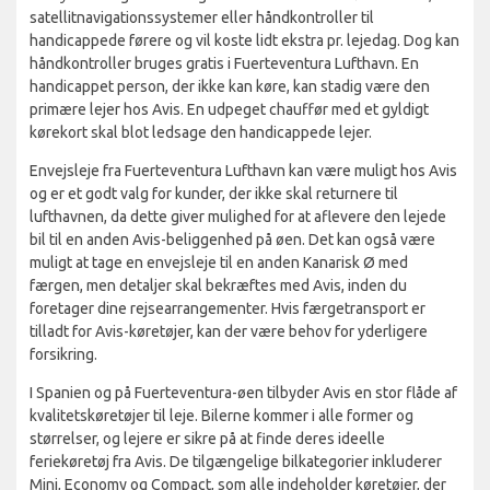
satellitnavigationssystemer eller håndkontroller til
handicappede førere og vil koste lidt ekstra pr. lejedag. Dog kan
håndkontroller bruges gratis i Fuerteventura Lufthavn. En
handicappet person, der ikke kan køre, kan stadig være den
primære lejer hos Avis. En udpeget chauffør med et gyldigt
kørekort skal blot ledsage den handicappede lejer.
Envejsleje fra Fuerteventura Lufthavn kan være muligt hos Avis
og er et godt valg for kunder, der ikke skal returnere til
lufthavnen, da dette giver mulighed for at aflevere den lejede
bil til en anden Avis-beliggenhed på øen. Det kan også være
muligt at tage en envejsleje til en anden Kanarisk Ø med
færgen, men detaljer skal bekræftes med Avis, inden du
foretager dine rejsearrangementer. Hvis færgetransport er
tilladt for Avis-køretøjer, kan der være behov for yderligere
forsikring.
I Spanien og på Fuerteventura-øen tilbyder Avis en stor flåde af
kvalitetskøretøjer til leje. Bilerne kommer i alle former og
størrelser, og lejere er sikre på at finde deres ideelle
feriekøretøj fra Avis. De tilgængelige bilkategorier inkluderer
Mini, Economy og Compact, som alle indeholder køretøjer, der