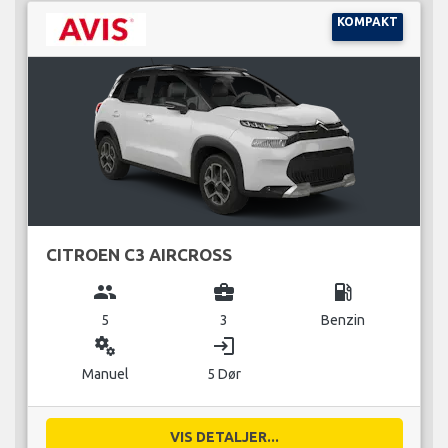
KOMPAKT
CITROEN C3 AIRCROSS
group
business_center
local_gas_station
5
3
Benzin
miscellaneous_services
login
Manuel
5 Dør
VIS DETALJER...