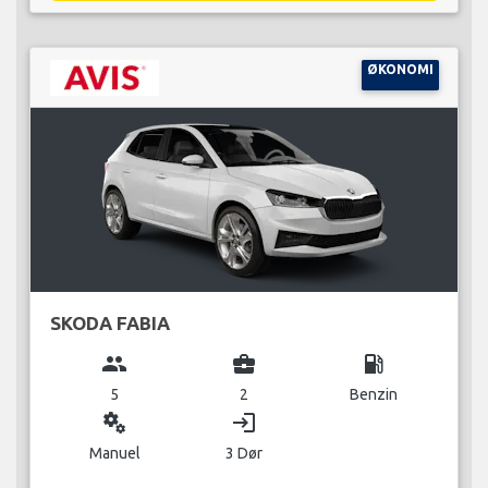
ØKONOMI
SKODA FABIA
group
business_center
local_gas_station
5
2
Benzin
miscellaneous_services
login
Manuel
3 Dør