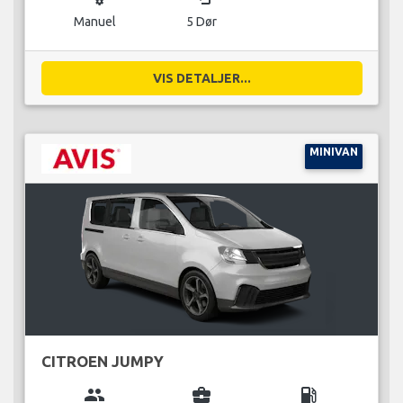
Manuel
5 Dør
VIS DETALJER...
MINIVAN
CITROEN JUMPY
group
business_center
local_gas_station