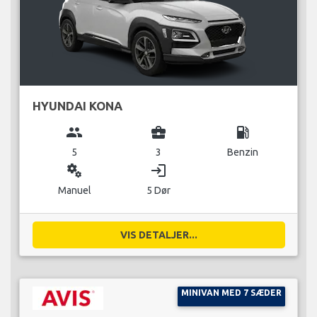
HYUNDAI KONA
group
business_center
local_gas_station
5
3
Benzin
miscellaneous_services
login
Manuel
5 Dør
VIS DETALJER...
MINIVAN MED 7 SÆDER