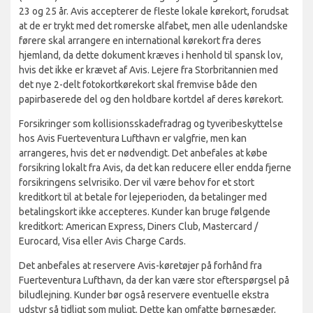
23 og 25 år. Avis accepterer de fleste lokale kørekort, forudsat
at de er trykt med det romerske alfabet, men alle udenlandske
førere skal arrangere en international kørekort fra deres
hjemland, da dette dokument kræves i henhold til spansk lov,
hvis det ikke er krævet af Avis. Lejere fra Storbritannien med
det nye 2-delt fotokortkørekort skal fremvise både den
papirbaserede del og den holdbare kortdel af deres kørekort.
Forsikringer som kollisionsskadefradrag og tyveribeskyttelse
hos Avis Fuerteventura Lufthavn er valgfrie, men kan
arrangeres, hvis det er nødvendigt. Det anbefales at købe
forsikring lokalt fra Avis, da det kan reducere eller endda fjerne
forsikringens selvrisiko. Der vil være behov for et stort
kreditkort til at betale for lejeperioden, da betalinger med
betalingskort ikke accepteres. Kunder kan bruge følgende
kreditkort: American Express, Diners Club, Mastercard /
Eurocard, Visa eller Avis Charge Cards.
Det anbefales at reservere Avis-køretøjer på forhånd fra
Fuerteventura Lufthavn, da der kan være stor efterspørgsel på
biludlejning. Kunder bør også reservere eventuelle ekstra
udstyr så tidligt som muligt. Dette kan omfatte børnesæder,