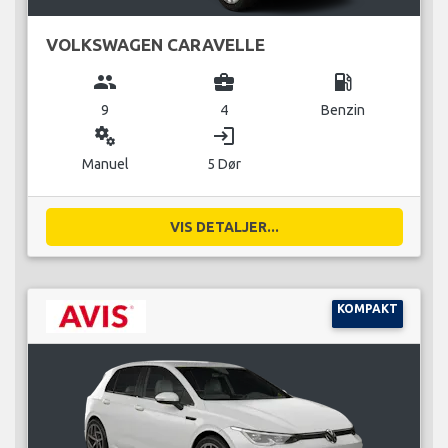
VOLKSWAGEN CARAVELLE
group
business_center
local_gas_station
9
4
Benzin
miscellaneous_services
login
Manuel
5 Dør
VIS DETALJER...
KOMPAKT