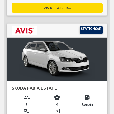
VIS DETALJER...
STATIONCAR
SKODA FABIA ESTATE
group
business_center
local_gas_station
5
4
Benzin
miscellaneous_services
login