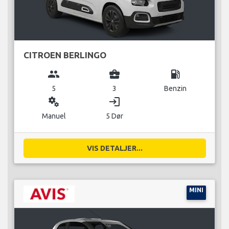
CITROEN BERLINGO
group
business_center
local_gas_station
5
3
Benzin
miscellaneous_services
login
Manuel
5 Dør
VIS DETALJER...
MINI