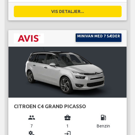
VIS DETALJER...
MINIVAN MED 7 SÆDER
CITROEN C4 GRAND PICASSO
group
business_center
local_gas_station
7
1
Benzin
miscellaneous_services
login