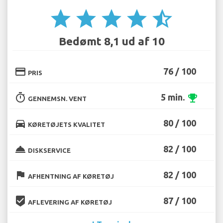
star
star
star
star
star_half
Bedømt 8,1 ud af 10
credit_card
76 / 100
PRIS
timer
5 min.
emoji_events
GENNEMSN. VENT
directions_car
80 / 100
KØRETØJETS KVALITET
room_service
82 / 100
DISKSERVICE
flag
82 / 100
AFHENTNING AF KØRETØJ
beenhere
87 / 100
AFLEVERING AF KØRETØJ