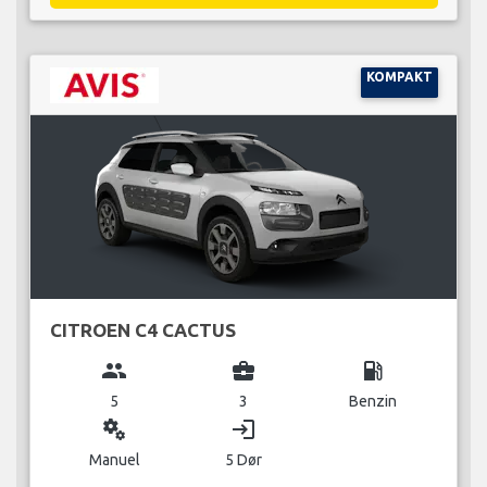
KOMPAKT
CITROEN C4 CACTUS
group
business_center
local_gas_station
5
3
Benzin
miscellaneous_services
login
Manuel
5 Dør