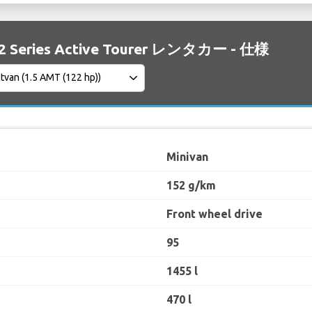
 Series Active Tourer レンタカー - 仕様
Minivan
152 g/km
Front wheel drive
95
1455 l
470 l