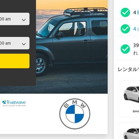
check_circle
4
check_circle
4
3
check_circle
れ
レンタルで
BMW