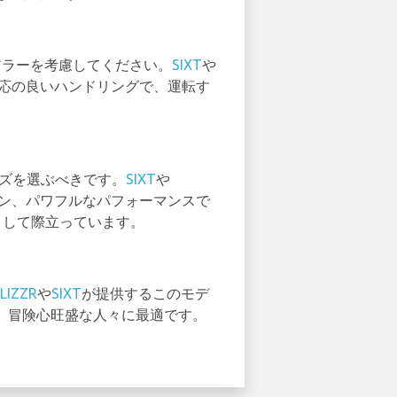
アラーを考慮してください。
SIXT
や
応の良いハンドリングで、運転す
。
ーズを選ぶべきです。
SIXT
や
ン、パワフルなパフォーマンスで
として際立っています。
FLIZZR
や
SIXT
が提供するこのモデ
、冒険心旺盛な人々に最適です。