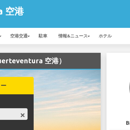
ra 空港
空港交通
駐車
情報&ニュース
ホテル
teventura 空港）
カー
B