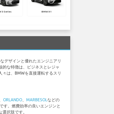
 3 Series
BMW X1
的なデザインと優れたエンジニアリ
核的な特徴は、ビジネスとレジャ
人々は、BMWを直接運転するスリ
、
ORLANDO
、
MARBESOL
などの
適です。燃費効率の良いエンジンと
な選択肢です。